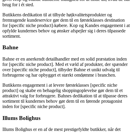
brug for i ét sted.
Butikkens dedikation til at tilbyde højkvalitetsprodukter og
fremragende kundeservice gør dem til en førsteklasses destination
for [specific niche product]-købere. Kop og Kandes engagement i at
opfylde kundernes behov og ønsker afspejler sig i deres tilpassede
sortiment.
Bahne
Bahne er en anerkendt detailhandler med en solid præstation inden
for [specific niche product]. Med et væld af produkter, der spænder
over [specific niche product], tilbyder Bahne et unikt udvalg til
forbrugerne og har opbygget et stærkt omdømme i branchen.
Butikkens engagement i at levere førsteklasses [specific niche
product] og skabe en behagelig shoppingoplevelse gør dem til et
attraktivt valg for forbrugere. Bahnes dedikation til at tilpasse deres
sortiment til kundernes behov gør dem til en førende protagonist
inden for [specific niche product].
Illums Bolighus
Illums Bolighus er en af de mest prestigefyldte butikker, når det