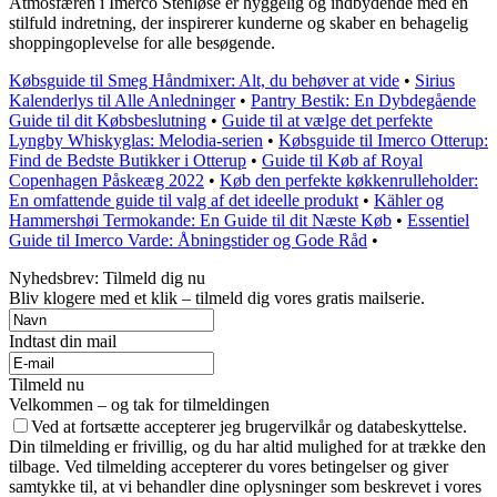
Atmosfæren i Imerco Stenløse er hyggelig og indbydende med en
stilfuld indretning, der inspirerer kunderne og skaber en behagelig
shoppingoplevelse for alle besøgende.
Købsguide til Smeg Håndmixer: Alt, du behøver at vide
•
Sirius
Kalenderlys til Alle Anledninger
•
Pantry Bestik: En Dybdegående
Guide til dit Købsbeslutning
•
Guide til at vælge det perfekte
Lyngby Whiskyglas: Melodia-serien
•
Købsguide til Imerco Otterup:
Find de Bedste Butikker i Otterup
•
Guide til Køb af Royal
Copenhagen Påskeæg 2022
•
Køb den perfekte køkkenrulleholder:
En omfattende guide til valg af det ideelle produkt
•
Kähler og
Hammershøi Termokande: En Guide til dit Næste Køb
•
Essentiel
Guide til Imerco Varde: Åbningstider og Gode Råd
•
Nyhedsbrev: Tilmeld dig nu
Bliv klogere med et klik – tilmeld dig vores gratis mailserie.
Indtast din mail
Tilmeld nu
Velkommen – og tak for tilmeldingen
Ved at fortsætte accepterer jeg brugervilkår og databeskyttelse.
Din tilmelding er frivillig, og du har altid mulighed for at trække den
tilbage. Ved tilmelding accepterer du vores betingelser og giver
samtykke til, at vi behandler dine oplysninger som beskrevet i vores