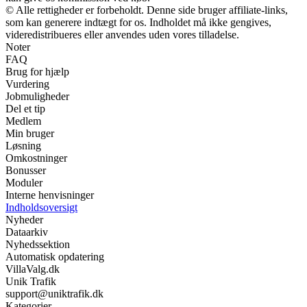
© Alle rettigheder er forbeholdt. Denne side bruger affiliate-links,
som kan generere indtægt for os. Indholdet må ikke gengives,
videredistribueres eller anvendes uden vores tilladelse.
Noter
FAQ
Brug for hjælp
Vurdering
Jobmuligheder
Del et tip
Medlem
Min bruger
Løsning
Omkostninger
Bonusser
Moduler
Interne henvisninger
Indholdsoversigt
Nyheder
Dataarkiv
Nyhedssektion
Automatisk opdatering
VillaValg.dk
Unik Trafik
support@uniktrafik.dk
Kategorier