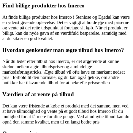
Find billige produkter hos Imerco
At finde billige produkter hos Imerco i Stenløse og Egedal kan være
en yderst givende oplevelse. Det er vigtigt at holde øje med priserne
og vente på det rette tidspunkt at foretage sit køb. Når et produkt er
billigt, kan du nyde gavn af en værdifuld besparelse, samtidig med
at du sikrer en god kvalitet.
Hvordan genkender man ægte tilbud hos Imerco?
Når du leder efter tilbud hos Imerco, er det afgørende at kunne
skelne mellem ægte tilbudspriser og almindelige
markedsføringstricks. Ægte tilbud vil ofte have en markant nedsat
pris i forhold til den normale, og du kan også tjekke, om andre
butikker har tilsvarende tilbud for at bekræfte prisværdien.
Værdien af at vente på tilbud
Det kan være fristende at købe et produkt med det samme, men ved
at have tålmodighed og vente på et godt tilbud hos Imerco får du
mulighed for at få mere for dine penge. Ved at udnytte tilbud kan du
opnå den samme kvalitet, men til en langt bedre pris.