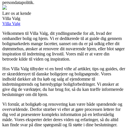
persondatapolitik.
Lær os at kende
Villa Valg
Villa Valg
Velkommen til Villa Valg, dit yndlingsmedie for alt, hvad der
omhandler bolig og hjem. Vi er dedikerede til at guide dig gennem
boligmarkedets mange facetter, uanset om du er på udkig efter dit
drømmehus, ønsker at renovere dit nuværende hjem, eller blot søger
inspiration til indretning og livsstil. Vores mål er at være din
betroede kilde til viden og inspiration.
Hos Villa Valg tilbyder vi en bred vifte af artikler, tips og guides, der
er skræddersyet til danske boligejere og boligsøgende. Vores
indhold dækker alt fra køb og salg af ejendomme til
indretningstrends og bæredygtige boligforbedringer. Vi ønsker at
give dig de værktøjer, du har brug for, så du kan træffe informerede
beslutninger om dit hjem.
Vi forstår, at boligkøb og renovering kan være både spændende og
overvældende. Derfor stræber vi efter at gøre processen lettere for
dig ved at præsentere kompleks information på en letforståelig
måde. Vores eksperter deler deres viden og erfaringer, så du altid
kan finde svar på dine spørgsmål og få støtte i dine beslutninger.