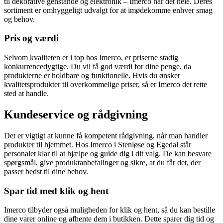
til dekorative genstande og elektronik – Imerco har det hele. Deres
sortiment er omhyggeligt udvalgt for at imødekomme enhver smag
og behov.
Pris og værdi
Selvom kvaliteten er i top hos Imerco, er priserne stadig
konkurrencedygtige. Du vil få god værdi for dine penge, da
produkterne er holdbare og funktionelle. Hvis du ønsker
kvalitetsprodukter til overkommelige priser, så er Imerco det rette
sted at handle.
Kundeservice og rådgivning
Det er vigtigt at kunne få kompetent rådgivning, når man handler
produkter til hjemmet. Hos Imerco i Stenløse og Egedal står
personalet klar til at hjælpe og guide dig i dit valg. De kan besvare
spørgsmål, give produktanbefalinger og sikre, at du får det, der
passer bedst til dine behov.
Spar tid med klik og hent
Imerco tilbyder også muligheden for klik og hent, så du kan bestille
dine varer online og afhente dem i butikken. Dette sparer dig tid og