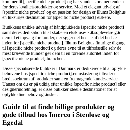
kommer til [specific niche product] og har vundet stor anerkendelse
for deres kvalitetsprodukter og service. Med et elegant udvalg af
[specific niche product] og en passion for design er Illums Bolighus
en luksuriøs destination for [specific niche product]-elskere.
Butikkens unikke udvalg af håndplukkede [specific niche product]
samt deres dedikation til at skabe en eksklusiv købsoplevelse gør
dem til et topvalg for kunder, der søger det bedste af det bedste
inden for [specific niche product]. Illums Bolighus finurlige tilgang
til [specific niche product] og deres evne til at tilfredsstille selv de
mest krævende kunder gør dem til en førende autoritet inden for
[specific niche product]-branchen.
Disse specialiserede butikker i Danmark er dedikerede til at opfylde
behovene hos [specific niche product]-entusiaster og tilbyder et
bredt spektrum af produkter samt en fremragende kundeservice.
Uanset om du er på udkig efter unikke [specific niche product] eller
designerindretning, er disse butikker ideelle destinationer for at
opfylde dine behov og ønsker.
Guide til at finde billige produkter og
gode tilbud hos Imerco i Stenløse og
Egedal