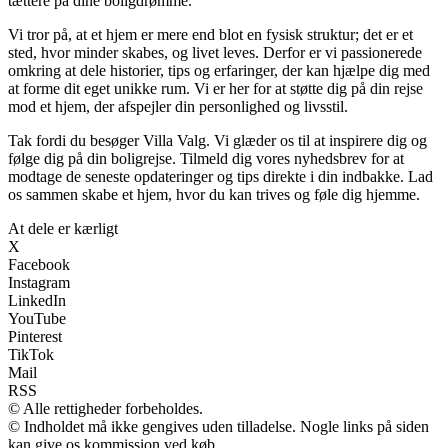
tættere på dine boligdrømme.
Vi tror på, at et hjem er mere end blot en fysisk struktur; det er et
sted, hvor minder skabes, og livet leves. Derfor er vi passionerede
omkring at dele historier, tips og erfaringer, der kan hjælpe dig med
at forme dit eget unikke rum. Vi er her for at støtte dig på din rejse
mod et hjem, der afspejler din personlighed og livsstil.
Tak fordi du besøger Villa Valg. Vi glæder os til at inspirere dig og
følge dig på din boligrejse. Tilmeld dig vores nyhedsbrev for at
modtage de seneste opdateringer og tips direkte i din indbakke. Lad
os sammen skabe et hjem, hvor du kan trives og føle dig hjemme.
At dele er kærligt
X
Facebook
Instagram
LinkedIn
YouTube
Pinterest
TikTok
Mail
RSS
© Alle rettigheder forbeholdes.
© Indholdet må ikke gengives uden tilladelse. Nogle links på siden
kan give os kommission ved køb.