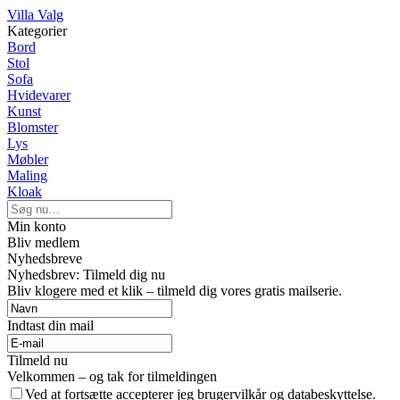
Villa Valg
Kategorier
Bord
Stol
Sofa
Hvidevarer
Kunst
Blomster
Lys
Møbler
Maling
Kloak
Min konto
Bliv medlem
Nyhedsbreve
Nyhedsbrev: Tilmeld dig nu
Bliv klogere med et klik – tilmeld dig vores gratis mailserie.
Indtast din mail
Tilmeld nu
Velkommen – og tak for tilmeldingen
Ved at fortsætte accepterer jeg brugervilkår og databeskyttelse.