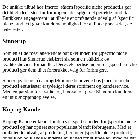
De unikke tilbud hos Imerco, såsom [specific niche product],s gør
det til et ideelt sted for forbrugere, der søger det perfekte produkt.
Butikkens engagement i at tilbyde et omfattende udvalg af [specific
niche product] giver kunderne mulighed for at finde præcis det, de
leder efter.
Sinnerup
Som en af de mest anerkendte butikker inden for [specific niche
product] har Sinnerup etableret sig som en pålidelig og
kvalitetsbevidst forhandler. Deres ekspertise inden for [specific niche
product] gør dem til et foretrukket valg for forbrugere.
Sinnerups fokus på at imødekomme behovene hos [specific niche
product]-entusiaster er tydeligt i deres sortiment og kundeservice.
Med en passion for kvalitet og innovation giver Sinnerup kunderne
en unik shoppingoplevelse.
Kop og Kande
Kop og Kande er kendt for deres ekspertise inden for [specific niche
product] og har opnået stor popularitet blandt forbrugerne. Med et
omfattende udvalg af produkter, herunder [specific niche product],
giver Kop og Kande kunderne mulighed for at finde alt, hvad de har