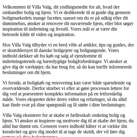
Velkommen til Villa Valg, dit yndlingsmedie for alt, hvad der
omhandler bolig og hjem. Vi er dedikerede til at guide dig gennem
boligmarkedets mange facetter, uanset om du er på udkig efter dit
drømmehus, ønsker at renovere dit nuværende hjem, eller blot søger
inspiration til indretning og livsstil. Vores mål er at være din
betroede kilde til viden og inspiration.
Hos Villa Valg tilbyder vi en bred vifte af artikler, tips og guides, der
er skræddersyet til danske boligejere og boligsøgende. Vores
indhold dækker alt fra køb og salg af ejendomme til
indretningstrends og bæredygtige boligforbedringer. Vi ønsker at
give dig de værktøjer, du har brug for, så du kan træffe informerede
beslutninger om dit hjem.
Vi forstår, at boligkøb og renovering kan være både spændende og
overvældende. Derfor stræber vi efter at gøre processen lettere for
dig ved at præsentere kompleks information på en letforståelig
måde. Vores eksperter deler deres viden og erfaringer, så du altid
kan finde svar på dine spørgsmål og få støtte i dine beslutninger.
Villa Valg eksisterer for at skabe et fællesskab omkring bolig og
hjem. Vi ønsker at inspirere og motivere dig til at skabe det hjem, du
altid har drømt om. Gennem vores indhold håber vi at vække din
kreativitet og give dig modet til at tage de skridt, der vil føre dig