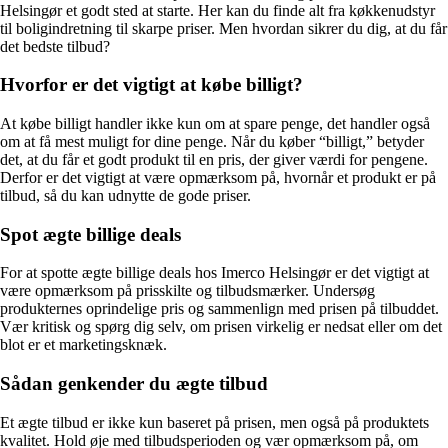
Helsingør et godt sted at starte. Her kan du finde alt fra køkkenudstyr
til boligindretning til skarpe priser. Men hvordan sikrer du dig, at du får
det bedste tilbud?
Hvorfor er det vigtigt at købe billigt?
At købe billigt handler ikke kun om at spare penge, det handler også
om at få mest muligt for dine penge. Når du køber “billigt,” betyder
det, at du får et godt produkt til en pris, der giver værdi for pengene.
Derfor er det vigtigt at være opmærksom på, hvornår et produkt er på
tilbud, så du kan udnytte de gode priser.
Spot ægte billige deals
For at spotte ægte billige deals hos Imerco Helsingør er det vigtigt at
være opmærksom på prisskilte og tilbudsmærker. Undersøg
produkternes oprindelige pris og sammenlign med prisen på tilbuddet.
Vær kritisk og spørg dig selv, om prisen virkelig er nedsat eller om det
blot er et marketingsknæk.
Sådan genkender du ægte tilbud
Et ægte tilbud er ikke kun baseret på prisen, men også på produktets
kvalitet. Hold øje med tilbudsperioden og vær opmærksom på, om