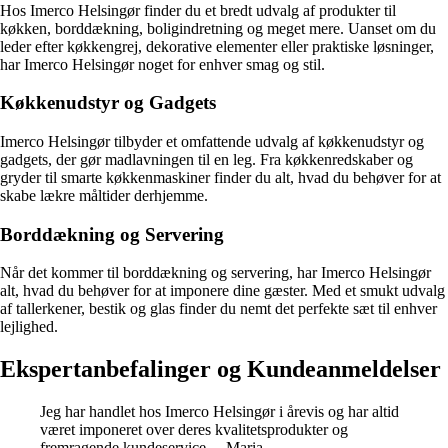
Hos Imerco Helsingør finder du et bredt udvalg af produkter til
køkken, borddækning, boligindretning og meget mere. Uanset om du
leder efter køkkengrej, dekorative elementer eller praktiske løsninger,
har Imerco Helsingør noget for enhver smag og stil.
Køkkenudstyr og Gadgets
Imerco Helsingør tilbyder et omfattende udvalg af køkkenudstyr og
gadgets, der gør madlavningen til en leg. Fra køkkenredskaber og
gryder til smarte køkkenmaskiner finder du alt, hvad du behøver for at
skabe lækre måltider derhjemme.
Borddækning og Servering
Når det kommer til borddækning og servering, har Imerco Helsingør
alt, hvad du behøver for at imponere dine gæster. Med et smukt udvalg
af tallerkener, bestik og glas finder du nemt det perfekte sæt til enhver
lejlighed.
Ekspertanbefalinger og Kundeanmeldelser
Jeg har handlet hos Imerco Helsingør i årevis og har altid
været imponeret over deres kvalitetsprodukter og
fremragende kundeservice. – Maria