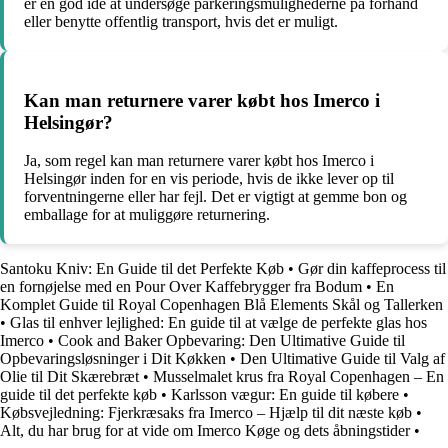
er en god idé at undersøge parkeringsmulighederne på forhånd
eller benytte offentlig transport, hvis det er muligt.
Kan man returnere varer købt hos Imerco i
Helsingør?
Ja, som regel kan man returnere varer købt hos Imerco i
Helsingør inden for en vis periode, hvis de ikke lever op til
forventningerne eller har fejl. Det er vigtigt at gemme bon og
emballage for at muliggøre returnering.
Santoku Kniv: En Guide til det Perfekte Køb
•
Gør din kaffeprocess til
en fornøjelse med en Pour Over Kaffebrygger fra Bodum
•
En
Komplet Guide til Royal Copenhagen Blå Elements Skål og Tallerken
•
Glas til enhver lejlighed: En guide til at vælge de perfekte glas hos
Imerco
•
Cook and Baker Opbevaring: Den Ultimative Guide til
Opbevaringsløsninger i Dit Køkken
•
Den Ultimative Guide til Valg af
Olie til Dit Skærebræt
•
Musselmalet krus fra Royal Copenhagen – En
guide til det perfekte køb
•
Karlsson vægur: En guide til købere
•
Købsvejledning: Fjerkræsaks fra Imerco – Hjælp til dit næste køb
•
Alt, du har brug for at vide om Imerco Køge og dets åbningstider
•