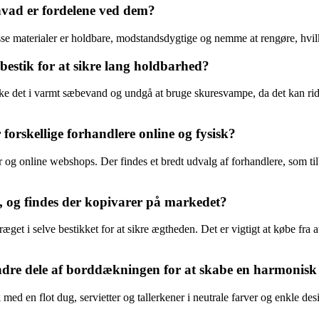
 hvad er fordelene ved dem?
 Disse materialer er holdbare, modstandsdygtige og nemme at rengøre, hvilk
estik for at sikre lang holdbarhed?
aske det i varmt sæbevand og undgå at bruge skuresvampe, da det kan rids
orskellige forhandlere online og fysisk?
og online webshops. Der findes et bredt udvalg af forhandlere, som tilb
 og findes der kopivarer på markedet?
æget i selve bestikket for at sikre ægtheden. Det er vigtigt at købe fra 
re dele af borddækningen for at skabe en harmonisk
d en flot dug, servietter og tallerkener i neutrale farver og enkle desi