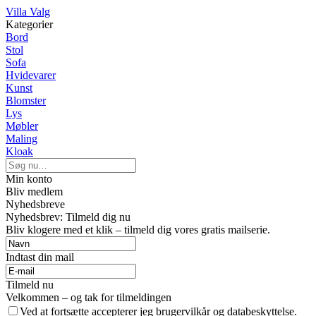
Villa Valg
Kategorier
Bord
Stol
Sofa
Hvidevarer
Kunst
Blomster
Lys
Møbler
Maling
Kloak
Min konto
Bliv medlem
Nyhedsbreve
Nyhedsbrev: Tilmeld dig nu
Bliv klogere med et klik – tilmeld dig vores gratis mailserie.
Indtast din mail
Tilmeld nu
Velkommen – og tak for tilmeldingen
Ved at fortsætte accepterer jeg brugervilkår og databeskyttelse.