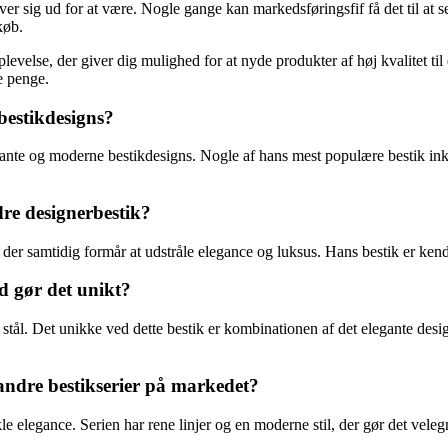
iver sig ud for at være. Nogle gange kan markedsføringsfif få det til at
køb.
plevelse, der giver dig mulighed for at nyde produkter af høj kvalitet
e penge.
bestikdesigns?
legante og moderne bestikdesigns. Nogle af hans mest populære bestik 
dre designerbestik?
 der samtidig formår at udstråle elegance og luksus. Hans bestik er kendt
d gør det unikt?
stål. Det unikke ved dette bestik er kombinationen af det elegante design 
andre bestikserier på markedet?
e elegance. Serien har rene linjer og en moderne stil, der gør det velegne