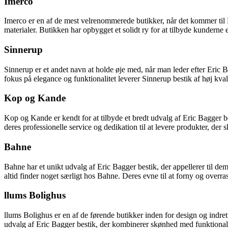
Imerco
Imerco er en af de mest velrenommerede butikker, når det kommer til E
materialer. Butikken har opbygget et solidt ry for at tilbyde kunderne 
Sinnerup
Sinnerup er et andet navn at holde øje med, når man leder efter Eric Ba
fokus på elegance og funktionalitet leverer Sinnerup bestik af høj kva
Kop og Kande
Kop og Kande er kendt for at tilbyde et bredt udvalg af Eric Bagger b
deres professionelle service og dedikation til at levere produkter, der sk
Bahne
Bahne har et unikt udvalg af Eric Bagger bestik, der appellerer til de
altid finder noget særligt hos Bahne. Deres evne til at forny og overra
llums Bolighus
llums Bolighus er en af de førende butikker inden for design og indre
udvalg af Eric Bagger bestik, der kombinerer skønhed med funktionalit