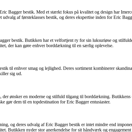
ric Bagger bestik. Med et stærkt fokus på kvalitet og design har Imerco 
et udvalg af førsteklasses bestik, og deres ekspertise inden for Eric Bag
gger bestik. Butikken har et velfortjent ry for sin luksuriøse og stilfu
litet, der kan gøre enhver borddækning til en særlig oplevelse.
estik til enhver smag og lejlighed. Deres sortiment kombinerer skandin
iller sig ud.
m, der ønsker en moderne og stilfuld tilgang til borddækning. Butikkens
ske gør dem til en topdestination for Eric Bagger entusiaster.
tning, og deres udvalg af Eric Bagger bestik er intet mindre end impone
et. Butikken nyder stor anerkendelse for sit håndværk og engagement i 