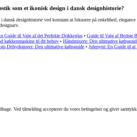
stik som et ikonisk design i dansk designhistorie?
n i dansk designhistorie ved konstant at fokusere på enkelthed, elegance
 designarv.
n Guide til Valg af det Perfekte Drikkeglas
•
Guide til Valg af Bedste B
d køkkenmaskine til dit behov
•
Håndmixere: Den ultimative købsguide 
 om Dehydratorer: Den ultimative købsguide
•
Julepynt: En Guide til a
 tilbage. Ved tilmelding accepterer du vores betingelser og giver samtykk