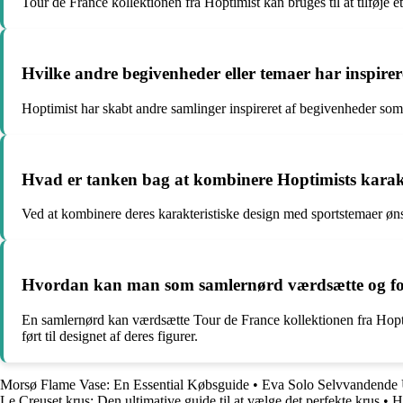
Tour de France kollektionen fra Hoptimist kan bruges til at tilføje 
Hvilke andre begivenheder eller temaer har inspirere
Hoptimist har skabt andre samlinger inspireret af begivenheder som 
Hvad er tanken bag at kombinere Hoptimists karakt
Ved at kombinere deres karakteristiske design med sportstemaer øn
Hvordan kan man som samlernørd værdsætte og fors
En samlernørd kan værdsætte Tour de France kollektionen fra Hoptimi
ført til designet af deres figurer.
Morsø Flame Vase: En Essential Købsguide
•
Eva Solo Selvvandende U
Le Creuset krus: Den ultimative guide til at vælge det perfekte krus
•
H