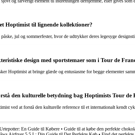
et sjovt og farverigt element til indretningen derhjemme, eller gives som
t Hoptimist til lignende kollektioner?
påske, jul og sommerfester, hvor de udtrykker deres legesyge designstil
eristiske design med sportstemaer som i Tour de Franc
sker Hoptimist at bringe glæde og entusiasme for begge elementer samm
tå den kulturelle betydning bag Hoptimists Tour de F
st ved at forstå den kulturelle reference til et internationalt kendt cy
rtepotter: En Guide til Købere
•
Guide til at købe den perfekte choko
åws Airfryer 5,5 L: Din Guide til Det Perfekte Køb
•
Find det perfekte