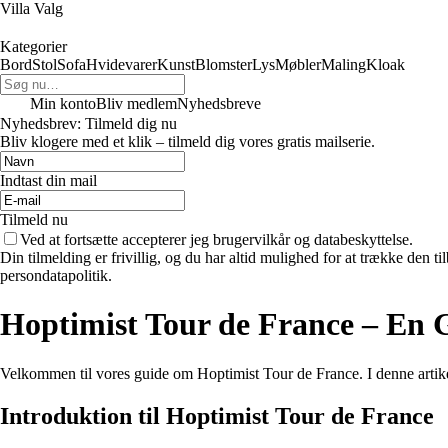
Villa Valg
Kategorier
Bord
Stol
Sofa
Hvidevarer
Kunst
Blomster
Lys
Møbler
Maling
Kloak
Min konto
Bliv medlem
Nyhedsbreve
Nyhedsbrev: Tilmeld dig nu
Bliv klogere med et klik – tilmeld dig vores gratis mailserie.
Indtast din mail
Tilmeld nu
Ved at fortsætte accepterer jeg brugervilkår og databeskyttelse.
Din tilmelding er frivillig, og du har altid mulighed for at trække den 
persondatapolitik.
Hoptimist Tour de France – En G
Velkommen til vores guide om Hoptimist Tour de France. I denne artikel
Introduktion til Hoptimist Tour de France