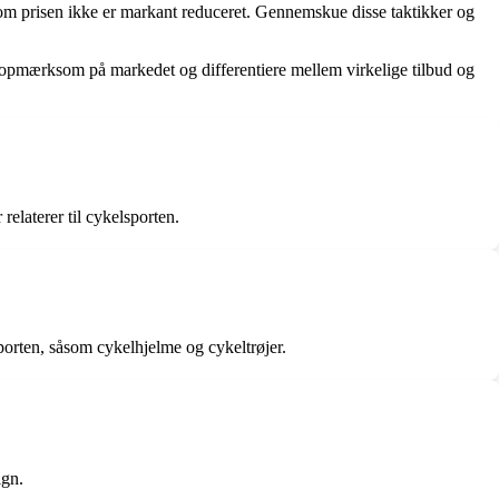
m prisen ikke er markant reduceret. Gennemskue disse taktikker og
re opmærksom på markedet og differentiere mellem virkelige tilbud og
elaterer til cykelsporten.
sporten, såsom cykelhjelme og cykeltrøjer.
ign.