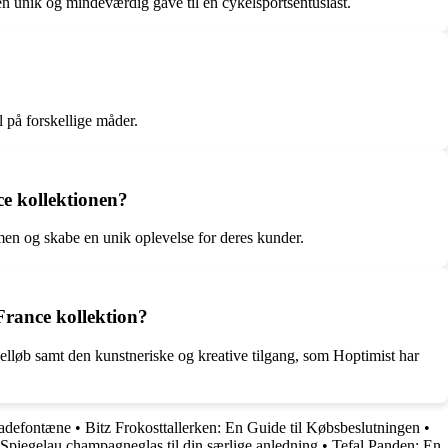
 en unik og mindeværdig gave til en cykelsportsentusiast.
 på forskellige måder.
e kollektionen?
en og skabe en unik oplevelse for deres kunder.
rance kollektion?
kelløb samt den kunstneriske og kreative tilgang, som Hoptimist har
ladefontæne
•
Bitz Frokosttallerken: En Guide til Købsbeslutningen
•
 Spiegelau champagneglas til din særlige anledning
•
Tefal Panden: En