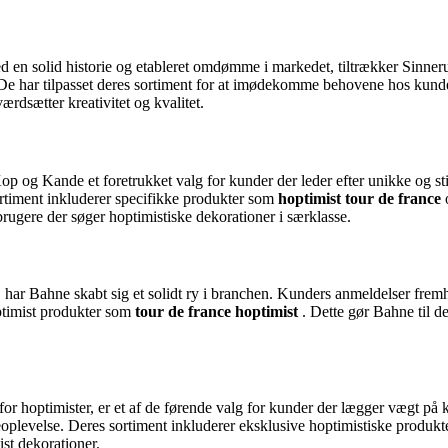
d en solid historie og etableret omdømme i markedet, tiltrækker Sinner
r. De har tilpasset deres sortiment for at imødekomme behovene hos kun
ærdsætter kreativitet og kvalitet.
 Kop og Kande et foretrukket valg for kunder der leder efter unikke og 
ortiment inkluderer specifikke produkter som
hoptimist tour de france
brugere der søger hoptimistiske dekorationer i særklasse.
, har Bahne skabt sig et solidt ry i branchen. Kunders anmeldelser frem
ptimist produkter som
tour de france hoptimist
. Dette gør Bahne til d
or hoptimister, er et af de førende valg for kunder der lægger vægt på 
eoplevelse. Deres sortiment inkluderer eksklusive hoptimistiske produk
st dekorationer.