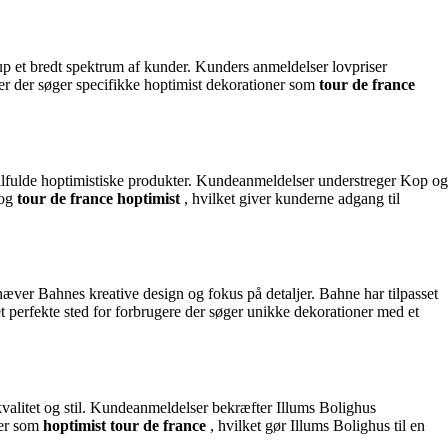
up et bredt spektrum af kunder. Kunders anmeldelser lovpriser
der der søger specifikke hoptimist dekorationer som
tour de france
stilfulde hoptimistiske produkter. Kundeanmeldelser understreger Kop og
og
tour de france hoptimist
, hvilket giver kunderne adgang til
hæver Bahnes kreative design og fokus på detaljer. Bahne har tilpasset
et perfekte sted for forbrugere der søger unikke dekorationer med et
kvalitet og stil. Kundeanmeldelser bekræfter Illums Bolighus
ter som
hoptimist tour de france
, hvilket gør Illums Bolighus til en