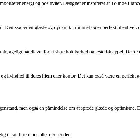
oliserer energi og positivitet. Designet er inspireret af Tour de France o
. Den skaber en glæde og dynamik i rummet og er perfekt til enhver, de
omhyggeligt håndlavet for at sikre holdbarhed og æstetisk appel. Det er e
ov og livlighed til deres hjem eller kontor. Det kan også være en perfekt g
enstand, men også en påmindelse om at sprede glæde og optimisme. Det 
g et smil frem hos alle, der ser den.