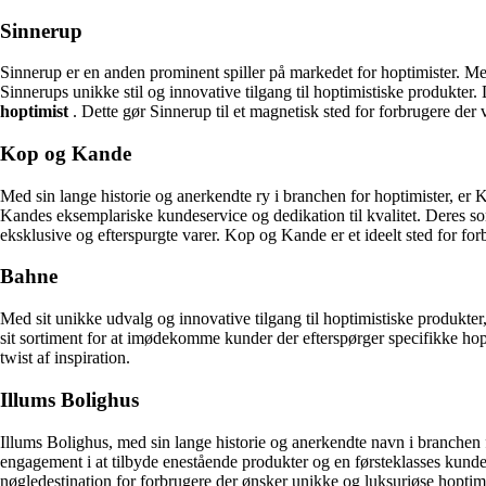
Sinnerup
Sinnerup er en anden prominent spiller på markedet for hoptimister. Me
Sinnerups unikke stil og innovative tilgang til hoptimistiske produkte
hoptimist
. Dette gør Sinnerup til et magnetisk sted for forbrugere der v
Kop og Kande
Med sin lange historie og anerkendte ry i branchen for hoptimister, er
Kandes eksemplariske kundeservice og dedikation til kvalitet. Deres s
eksklusive og efterspurgte varer. Kop og Kande er et ideelt sted for for
Bahne
Med sit unikke udvalg og innovative tilgang til hoptimistiske produkter
sit sortiment for at imødekomme kunder der efterspørger specifikke ho
twist af inspiration.
Illums Bolighus
Illums Bolighus, med sin lange historie og anerkendte navn i branchen f
engagement i at tilbyde enestående produkter og en førsteklasses kund
nøgledestination for forbrugere der ønsker unikke og luksuriøse hoptimi