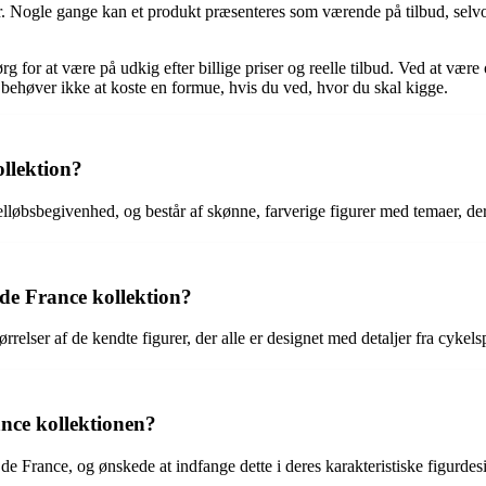
 Nogle gange kan et produkt præsenteres som værende på tilbud, selvo
g for at være på udkig efter billige priser og reelle tilbud. Ved at væ
l behøver ikke at koste en formue, hvis du ved, hvor du skal kigge.
llektion?
løbsbegivenhed, og består af skønne, farverige figurer med temaer, der r
de France kollektion?
rrelser af de kendte figurer, der alle er designet med detaljer fra cykel
ance kollektionen?
de France, og ønskede at indfange dette i deres karakteristiske figurdes