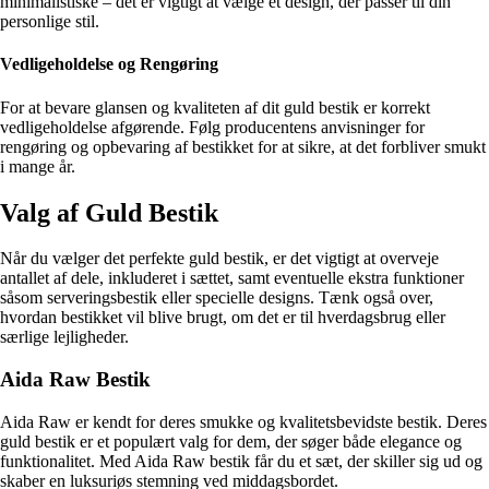
minimalistiske – det er vigtigt at vælge et design, der passer til din
personlige stil.
Vedligeholdelse og Rengøring
For at bevare glansen og kvaliteten af dit guld bestik er korrekt
vedligeholdelse afgørende. Følg producentens anvisninger for
rengøring og opbevaring af bestikket for at sikre, at det forbliver smukt
i mange år.
Valg af Guld Bestik
Når du vælger det perfekte guld bestik, er det vigtigt at overveje
antallet af dele, inkluderet i sættet, samt eventuelle ekstra funktioner
såsom serveringsbestik eller specielle designs. Tænk også over,
hvordan bestikket vil blive brugt, om det er til hverdagsbrug eller
særlige lejligheder.
Aida Raw Bestik
Aida Raw er kendt for deres smukke og kvalitetsbevidste bestik. Deres
guld bestik er et populært valg for dem, der søger både elegance og
funktionalitet. Med Aida Raw bestik får du et sæt, der skiller sig ud og
skaber en luksuriøs stemning ved middagsbordet.