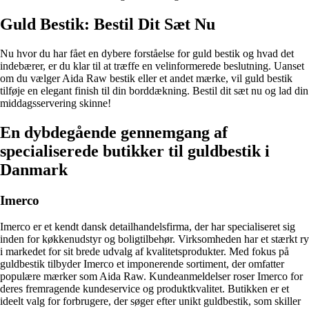
Guld Bestik: Bestil Dit Sæt Nu
Nu hvor du har fået en dybere forståelse for guld bestik og hvad det
indebærer, er du klar til at træffe en velinformerede beslutning. Uanset
om du vælger Aida Raw bestik eller et andet mærke, vil guld bestik
tilføje en elegant finish til din borddækning. Bestil dit sæt nu og lad din
middagsservering skinne!
En dybdegående gennemgang af
specialiserede butikker til guldbestik i
Danmark
Imerco
Imerco er et kendt dansk detailhandelsfirma, der har specialiseret sig
inden for køkkenudstyr og boligtilbehør. Virksomheden har et stærkt ry
i markedet for sit brede udvalg af kvalitetsprodukter. Med fokus på
guldbestik tilbyder Imerco et imponerende sortiment, der omfatter
populære mærker som Aida Raw. Kundeanmeldelser roser Imerco for
deres fremragende kundeservice og produktkvalitet. Butikken er et
ideelt valg for forbrugere, der søger efter unikt guldbestik, som skiller