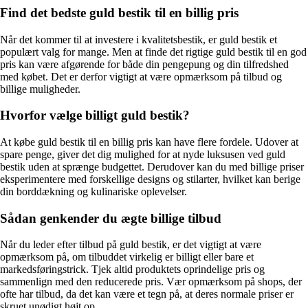
Find det bedste guld bestik til en billig pris
Når det kommer til at investere i kvalitetsbestik, er guld bestik et
populært valg for mange. Men at finde det rigtige guld bestik til en god
pris kan være afgørende for både din pengepung og din tilfredshed
med købet. Det er derfor vigtigt at være opmærksom på tilbud og
billige muligheder.
Hvorfor vælge billigt guld bestik?
At købe guld bestik til en billig pris kan have flere fordele. Udover at
spare penge, giver det dig mulighed for at nyde luksusen ved guld
bestik uden at sprænge budgettet. Derudover kan du med billige priser
eksperimentere med forskellige designs og stilarter, hvilket kan berige
din borddækning og kulinariske oplevelser.
Sådan genkender du ægte billige tilbud
Når du leder efter tilbud på guld bestik, er det vigtigt at være
opmærksom på, om tilbuddet virkelig er billigt eller bare et
markedsføringstrick. Tjek altid produktets oprindelige pris og
sammenlign med den reducerede pris. Vær opmærksom på shops, der
ofte har tilbud, da det kan være et tegn på, at deres normale priser er
skruet unødigt højt op.