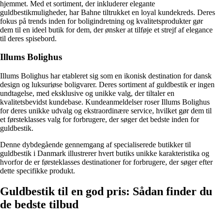
hjemmet. Med et sortiment, der inkluderer elegante
guldbestikmuligheder, har Bahne tiltrukket en loyal kundekreds. Deres
fokus på trends inden for boligindretning og kvalitetsprodukter gør
dem til en ideel butik for dem, der ønsker at tilføje et strejf af elegance
til deres spisebord.
Illums Bolighus
Illums Bolighus har etableret sig som en ikonisk destination for dansk
design og luksuriøse boligvarer. Deres sortiment af guldbestik er ingen
undtagelse, med eksklusive og unikke valg, der tiltaler en
kvalitetsbevidst kundebase. Kundeanmeldelser roser Illums Bolighus
for deres unikke udvalg og ekstraordinære service, hvilket gør dem til
et førsteklasses valg for forbrugere, der søger det bedste inden for
guldbestik.
Denne dybdegående gennemgang af specialiserede butikker til
guldbestik i Danmark illustrerer hvert butiks unikke karakteristika og
hvorfor de er førsteklasses destinationer for forbrugere, der søger efter
dette specifikke produkt.
Guldbestik til en god pris: Sådan finder du
de bedste tilbud