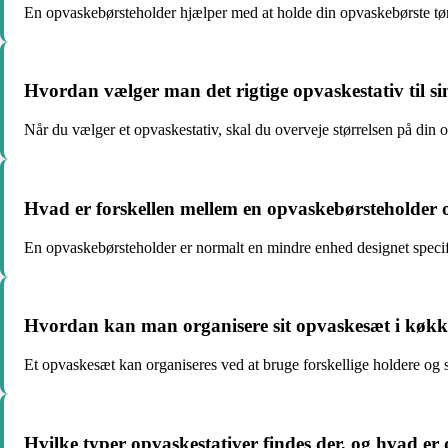
En opvaskebørsteholder hjælper med at holde din opvaskebørste tør
Hvordan vælger man det rigtige opvaskestativ til s
Når du vælger et opvaskestativ, skal du overveje størrelsen på di
Hvad er forskellen mellem en opvaskebørsteholder og
En opvaskebørsteholder er normalt en mindre enhed designet specifik
Hvordan kan man organisere sit opvaskesæt i køkk
Et opvaskesæt kan organiseres ved at bruge forskellige holdere og st
Hvilke typer opvaskestativer findes der, og hvad er