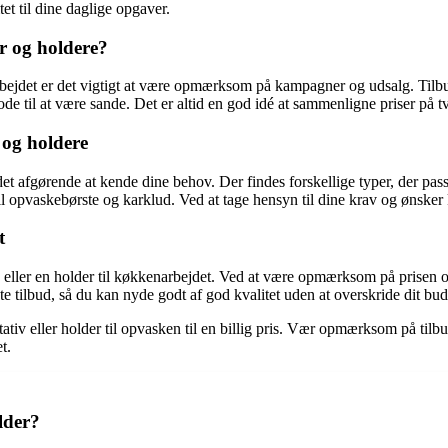
tet til dine daglige opgaver.
r og holdere?
rbejdet er det vigtigt at være opmærksom på kampagner og udsalg. Tilbud 
 til at være sande. Det er altid en god idé at sammenligne priser på tvær
 og holdere
r det afgørende at kende dine behov. Der findes forskellige typer, der p
l opvaskebørste og karklud. Ved at tage hensyn til dine krav og ønsker ka
t
tiv eller en holder til køkkenarbejdet. Ved at være opmærksom på prisen o
te tilbud, så du kan nyde godt af god kvalitet uden at overskride dit bud
estativ eller holder til opvasken til en billig pris. Vær opmærksom på ti
t.
lder?