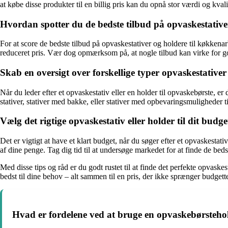
at købe disse produkter til en billig pris kan du opnå stor værdi og kvali
Hvordan spotter du de bedste tilbud på opvaskestative
For at score de bedste tilbud på opvaskestativer og holdere til køkkena
reduceret pris. Vær dog opmærksom på, at nogle tilbud kan virke for gode
Skab en oversigt over forskellige typer opvaskestativer
Når du leder efter et opvaskestativ eller en holder til opvaskebørste, e
stativer, stativer med bakke, eller stativer med opbevaringsmuligheder ti
Vælg det rigtige opvaskestativ eller holder til dit budge
Det er vigtigt at have et klart budget, når du søger efter et opvaskesta
af dine penge. Tag dig tid til at undersøge markedet for at finde de beds
Med disse tips og råd er du godt rustet til at finde det perfekte opvask
bedst til dine behov – alt sammen til en pris, der ikke sprænger budgette
Hvad er fordelene ved at bruge en opvaskebørsteho