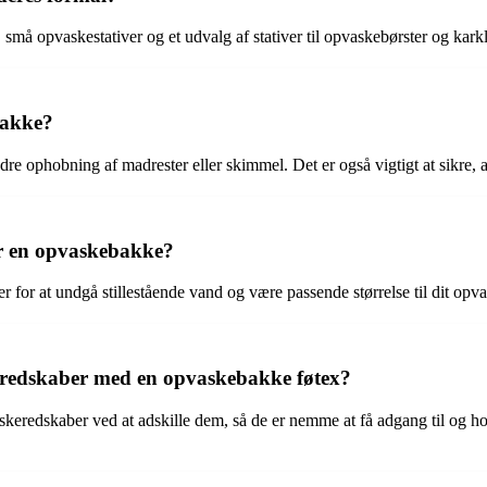
må opvaskestativer og et udvalg af stativer til opvaskebørster og karkl
bakke?
e ophobning af madrester eller skimmel. Det er også vigtigt at sikre, at
er en opvaskebakke?
 for at undgå stillestående vand og være passende størrelse til dit opv
eredskaber med en opvaskebakke føtex?
keredskaber ved at adskille dem, så de er nemme at få adgang til og h