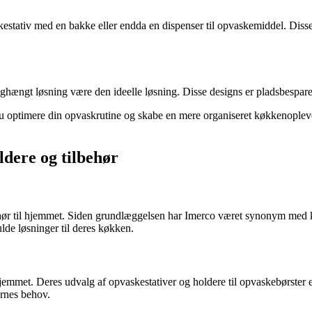
stativ med en bakke eller endda en dispenser til opvaskemiddel. Disse
 væghængt løsning være den ideelle løsning. Disse designs er pladsbespar
du optimere din opvaskrutine og skabe en mere organiseret køkkenopleve
ldere og tilbehør
behør til hjemmet. Siden grundlæggelsen har Imerco været synonym med 
ulde løsninger til deres køkken.
hjemmet. Deres udvalg af opvaskestativer og holdere til opvaskebørster 
ernes behov.