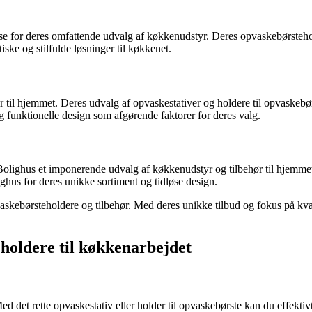
 for deres omfattende udvalg af køkkenudstyr. Deres opvaskebørsteholder
ske og stilfulde løsninger til køkkenet.
er til hjemmet. Deres udvalg af opvaskestativer og holdere til opvaskebø
funktionelle design som afgørende faktorer for deres valg.
olighus et imponerende udvalg af køkkenudstyr og tilbehør til hjemmet
ghus for deres unikke sortiment og tidløse design.
vaskebørsteholdere og tilbehør. Med deres unikke tilbud og fokus på kvali
 holdere til køkkenarbejdet
ed det rette opvaskestativ eller holder til opvaskebørste kan du effekti