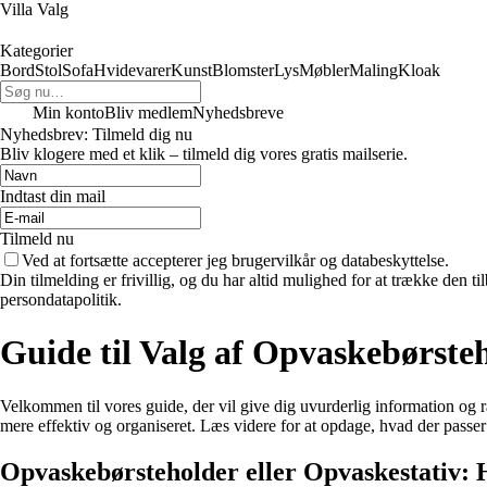
Villa Valg
Kategorier
Bord
Stol
Sofa
Hvidevarer
Kunst
Blomster
Lys
Møbler
Maling
Kloak
Min konto
Bliv medlem
Nyhedsbreve
Nyhedsbrev: Tilmeld dig nu
Bliv klogere med et klik – tilmeld dig vores gratis mailserie.
Indtast din mail
Tilmeld nu
Ved at fortsætte accepterer jeg brugervilkår og databeskyttelse.
Din tilmelding er frivillig, og du har altid mulighed for at trække den 
persondatapolitik.
Guide til Valg af Opvaskebørste
Velkommen til vores guide, der vil give dig uvurderlig information og r
mere effektiv og organiseret. Læs videre for at opdage, hvad der passer 
Opvaskebørsteholder eller Opvaskestativ: