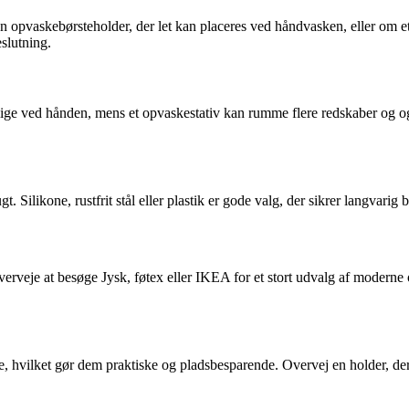
r en opvaskebørsteholder, der let kan placeres ved håndvasken, eller om
eslutning.
lige ved hånden, mens et opvaskestativ kan rumme flere redskaber og og
t. Silikone, rustfrit stål eller plastik er gode valg, der sikrer langvar
erveje at besøge Jysk, føtex eller IKEA for et stort udvalg af moderne o
, hvilket gør dem praktiske og pladsbesparende. Overvej en holder, der