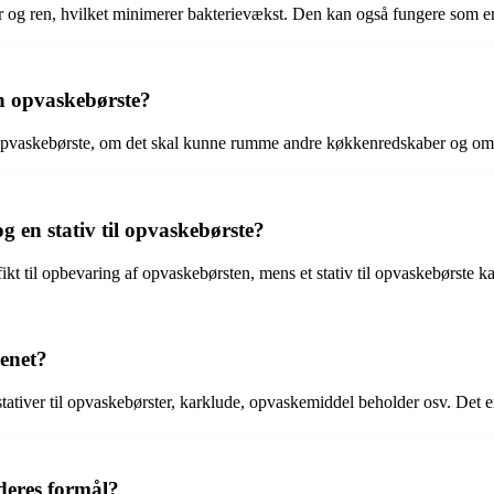
 og ren, hvilket minimerer bakterievækst. Den kan også fungere som en
in opvaskebørste?
n opvaskebørste, om det skal kunne rumme andre køkkenredskaber og om 
 en stativ til opvaskebørste?
t til opbevaring af opvaskebørsten, mens et stativ til opvaskebørste ka
enet?
ativer til opvaskebørster, karklude, opvaskemiddel beholder osv. Det er v
 deres formål?