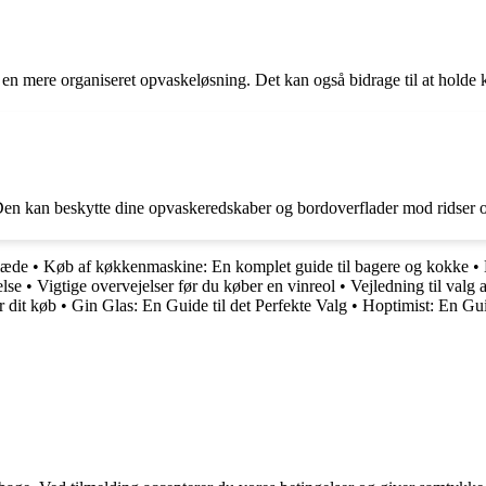
 mere organiseret opvaskeløsning. Det kan også bidrage til at holde kø
 Den kan beskytte dine opvaskeredskaber og bordoverflader mod ridser og 
læde
•
Køb af køkkenmaskine: En komplet guide til bagere og kokke
•
else
•
Vigtige overvejelser før du køber en vinreol
•
Vejledning til valg
r dit køb
•
Gin Glas: En Guide til det Perfekte Valg
•
Hoptimist: En Gui