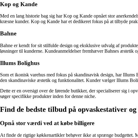
Kop og Kande
Med en lang historie bag sig har Kop og Kande opnået stor anerkendelse
kræsne kunder. Kop og Kande har et dedikeret fokus på at tilbyde prakti
Bahne
Bahne er kendt for sit stilfulde design og eksklusive udvalg af produkt
løsninger til kunderne. Kundeanmeldelser fremhæver Bahnes æstetik og 
Illums Bolighus
Som et ikonisk varehus med fokus på skandinavisk design, har Illums B
den skandinaviske æstetik og funktionalitet. Kunder vælger Illums Boli
Dette er en oversigt over de førende butikker, der specialiserer sig i op
søger specifikke produkter inden for denne niche.
Find de bedste tilbud på opvaskestativer og
Opnå stor værdi ved at købe billigere
At finde de rigtige køkkenartikler behøver ikke at sprænge budgettet. M