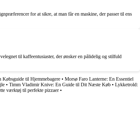
npræferencer for at sikre, at man får en maskine, der passer til ens
egnet til kaffeentusiaster, der ønsker en pålidelig og stilfuld
En Købsguide til Hjemmebagere
•
Morsø Faro Lanterne: En Essentiel
jle
•
Timm Vladimir Knive: En Guide til Dit Næste Køb
•
Lykketrold:
tte værktøj til perfekte pizzaer
•