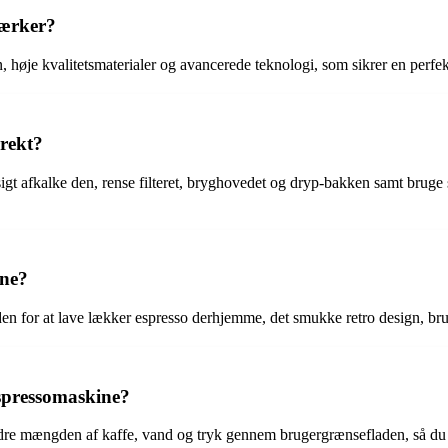
mærker?
, høje kvalitetsmaterialer og avancerede teknologi, som sikrer en perfe
rekt?
 afkalke den, rense filteret, bryghovedet og dryp-bakken samt bruge sp
ine?
en for at lave lækker espresso derhjemme, det smukke retro design, br
espressomaskine?
dre mængden af kaffe, vand og tryk gennem brugergrænsefladen, så du k