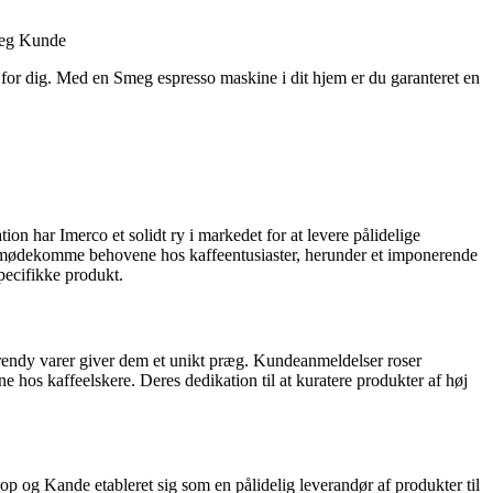
Smeg Kunde
g for dig. Med en Smeg espresso maskine i dit hjem er du garanteret en
on har Imerco et solidt ry i markedet for at levere pålidelige
 imødekomme behovene hos kaffeentusiaster, herunder et imponerende
pecifikke produkt.
trendy varer giver dem et unikt præg. Kundeanmeldelser roser
os kaffeelskere. Deres dedikation til at kuratere produkter af høj
p og Kande etableret sig som en pålidelig leverandør af produkter til