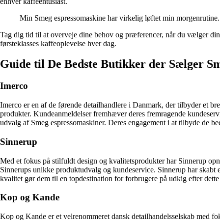
enhver kaffeentusiast.
Min Smeg espressomaskine har virkelig løftet min morgenrutine.
Tag dig tid til at overveje dine behov og præferencer, når du vælger di
førsteklasses kaffeoplevelse hver dag.
Guide til De Bedste Butikker der Sælger 
Imerco
Imerco er en af de førende detailhandlere i Danmark, der tilbyder et bre
produkter. Kundeanmeldelser fremhæver deres fremragende kundeservic
udvalg af Smeg espressomaskiner. Deres engagement i at tilbyde de bedst
Sinnerup
Med et fokus på stilfuldt design og kvalitetsprodukter har Sinnerup op
Sinnerups unikke produktudvalg og kundeservice. Sinnerup har skabt et
kvalitet gør dem til en topdestination for forbrugere på udkig efter dett
Kop og Kande
Kop og Kande er et velrenommeret dansk detailhandelsselskab med fokus