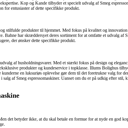
kspertise. Kop og Kande tilbyder et specielt udvalg af Smeg espresso
 for entusiaster af dette specifikke produkt.
y og stilfulde produkter til hjemmet. Med fokus på kvalitet og innovat
ahne har skræddersyet deres sortiment for at omfatte et udvalg af Sme
ugere, der ønsker dette specifikke produkt.
øse udvalg af husholdningsvarer. Med et stærkt fokus på design og elegan
ksklusive produkter og kundeservice i topklasse. Illums Bolighus tilbyd
kunderne en luksuriøs oplevelse gør dem til det foretrukne valg for dem
 salg af Smeg espressomaskiner. Uanset om du er på udkig efter stil, kva
maskine
 Men det betyder ikke, at du skal betale en formue for at nyde en god k
ge.