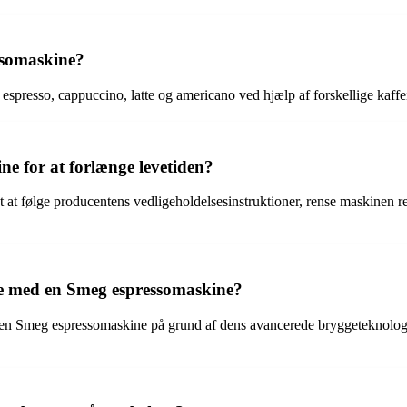
ssomaskine?
presso, cappuccino, latte og americano ved hjælp af forskellige kaff
e for at forlænge levetiden?
 at følge producentens vedligeholdelsesinstruktioner, rense maskinen re
me med en Smeg espressomaskine?
d en Smeg espressomaskine på grund af dens avancerede bryggeteknologi, 