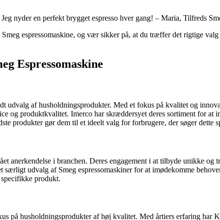
 Jeg nyder en perfekt brygget espresso hver gang! – Maria, Tilfreds 
n Smeg espressomaskine, og vær sikker på, at du træffer det rigtige val
Smeg Espressomaskine
dt udvalg af husholdningsprodukter. Med et fokus på kvalitet og innovati
e og produktkvalitet. Imerco har skræddersyet deres sortiment for at
e produkter gør dem til et ideelt valg for forbrugere, der søger dette s
nået anerkendelse i branchen. Deres engagement i at tilbyde unikke og 
 særligt udvalg af Smeg espressomaskiner for at imødekomme behovene h
e specifikke produkt.
 på husholdningsprodukter af høj kvalitet. Med årtiers erfaring har Ko