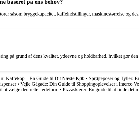
e baseret på ens behov?
er såsom bryggekapacitet, kaffeindstillinger, maskinestørrelse og desig
ng på grund af dens kvalitet, ydeevne og holdbarhed, hvilket gør den vel
ru Kaffekop – En Guide til Dit Næste Køb
•
Sprøjteposer og Tyller: 
ispenser
•
Vejle Gågade: Din Guide til Shoppingoplevelser i Imerco Ve
l at vælge den rette tærteform
•
Pizzaskærer: En guide til at finde det re