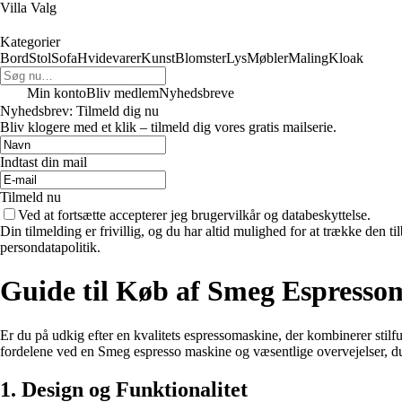
Villa Valg
Kategorier
Bord
Stol
Sofa
Hvidevarer
Kunst
Blomster
Lys
Møbler
Maling
Kloak
Min konto
Bliv medlem
Nyhedsbreve
Nyhedsbrev: Tilmeld dig nu
Bliv klogere med et klik – tilmeld dig vores gratis mailserie.
Indtast din mail
Tilmeld nu
Ved at fortsætte accepterer jeg brugervilkår og databeskyttelse.
Din tilmelding er frivillig, og du har altid mulighed for at trække den 
persondatapolitik.
Guide til Køb af Smeg Espresso
Er du på udkig efter en kvalitets espressomaskine, der kombinerer stil
fordelene ved en Smeg espresso maskine og væsentlige overvejelser, du 
1. Design og Funktionalitet