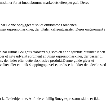
maskiner for at imødekomme markedets efterspørgsel. Deres
ion har Bahne opbygget et solidt omdømme i branchen.
g espressomaskiner, der tiltaler kaffeentusiaster. Deres engagement i
ce har Illums Bolighus etableret sig som en af de førende butikker inden
er et nøje udvalgt sortiment af Smeg espressomaskiner, der passer til
, der leder efter dette eksklusive produkt.Denne guide giver et
litet eller en unik shoppingoplevelse, er disse butikker det ideelle sted
op kaffe derhjemme. At finde en billig Smeg espressomaskine er ikke