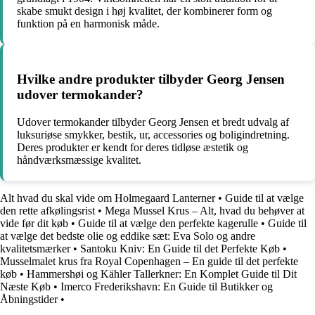
skabe smukt design i høj kvalitet, der kombinerer form og
funktion på en harmonisk måde.
Hvilke andre produkter tilbyder Georg Jensen
udover termokander?
Udover termokander tilbyder Georg Jensen et bredt udvalg af
luksuriøse smykker, bestik, ur, accessories og boligindretning.
Deres produkter er kendt for deres tidløse æstetik og
håndværksmæssige kvalitet.
Alt hvad du skal vide om Holmegaard Lanterner
•
Guide til at vælge
den rette afkølingsrist
•
Mega Mussel Krus – Alt, hvad du behøver at
vide før dit køb
•
Guide til at vælge den perfekte kagerulle
•
Guide til
at vælge det bedste olie og eddike sæt: Eva Solo og andre
kvalitetsmærker
•
Santoku Kniv: En Guide til det Perfekte Køb
•
Musselmalet krus fra Royal Copenhagen – En guide til det perfekte
køb
•
Hammershøi og Kähler Tallerkner: En Komplet Guide til Dit
Næste Køb
•
Imerco Frederikshavn: En Guide til Butikker og
Åbningstider
•