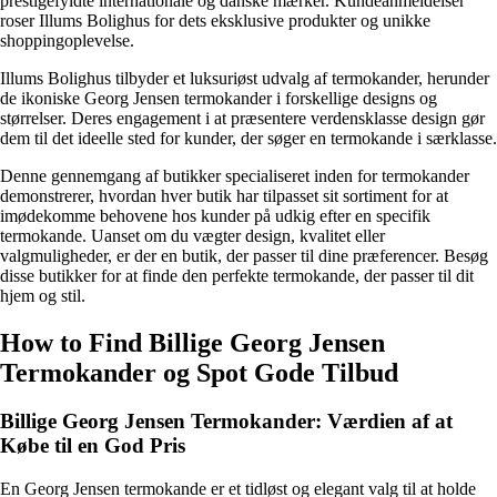
prestigefyldte internationale og danske mærker. Kundeanmeldelser
roser Illums Bolighus for dets eksklusive produkter og unikke
shoppingoplevelse.
Illums Bolighus tilbyder et luksuriøst udvalg af termokander, herunder
de ikoniske Georg Jensen termokander i forskellige designs og
størrelser. Deres engagement i at præsentere verdensklasse design gør
dem til det ideelle sted for kunder, der søger en termokande i særklasse.
Denne gennemgang af butikker specialiseret inden for termokander
demonstrerer, hvordan hver butik har tilpasset sit sortiment for at
imødekomme behovene hos kunder på udkig efter en specifik
termokande. Uanset om du vægter design, kvalitet eller
valgmuligheder, er der en butik, der passer til dine præferencer. Besøg
disse butikker for at finde den perfekte termokande, der passer til dit
hjem og stil.
How to Find Billige Georg Jensen
Termokander og Spot Gode Tilbud
Billige Georg Jensen Termokander: Værdien af at
Købe til en God Pris
En Georg Jensen termokande er et tidløst og elegant valg til at holde