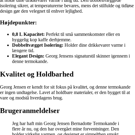
at holde dine drikkevarer varme i lang tid. Den dobbeltvæggede
isolering sikrer, at temperaturerne bevares, mens det stilfulde og tidløse
design gør den velegnet til enhver lejlighed.
Højdepunkter:
0,8 L Kapacitet:
Perfekt til små sammenkomster eller en
hyggelig kop kaffe derhjemme.
Dobbeltvægget Isolering:
Holder dine drikkevarer varme i
længere tid.
Elegant Design:
Georg Jensens signaturstil skinner igennem i
denne termokande.
Kvalitet og Holdbarhed
Georg Jensen er kendt for sit fokus på kvalitet, og denne termokande
er ingen undtagelse. Lavet af holdbare materialer, er den bygget til at
vare og modstå hverdagens brug.
Brugeranmeldelser
Jeg har haft min Georg Jensen Bernadotte Termokande i
flere år nu, og den har overgået mine forventninger. Den
holder virkelig varmen, og designet er simpelthen smukt.