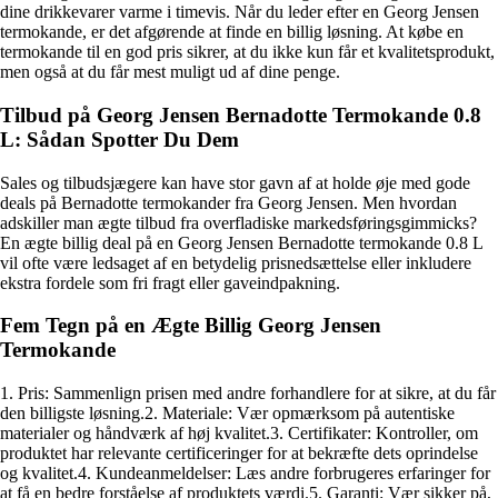
dine drikkevarer varme i timevis. Når du leder efter en Georg Jensen
termokande, er det afgørende at finde en billig løsning. At købe en
termokande til en god pris sikrer, at du ikke kun får et kvalitetsprodukt,
men også at du får mest muligt ud af dine penge.
Tilbud på Georg Jensen Bernadotte Termokande 0.8
L: Sådan Spotter Du Dem
Sales og tilbudsjægere kan have stor gavn af at holde øje med gode
deals på Bernadotte termokander fra Georg Jensen. Men hvordan
adskiller man ægte tilbud fra overfladiske markedsføringsgimmicks?
En ægte billig deal på en Georg Jensen Bernadotte termokande 0.8 L
vil ofte være ledsaget af en betydelig prisnedsættelse eller inkludere
ekstra fordele som fri fragt eller gaveindpakning.
Fem Tegn på en Ægte Billig Georg Jensen
Termokande
1. Pris: Sammenlign prisen med andre forhandlere for at sikre, at du får
den billigste løsning.2. Materiale: Vær opmærksom på autentiske
materialer og håndværk af høj kvalitet.3. Certifikater: Kontroller, om
produktet har relevante certificeringer for at bekræfte dets oprindelse
og kvalitet.4. Kundeanmeldelser: Læs andre forbrugeres erfaringer for
at få en bedre forståelse af produktets værdi.5. Garanti: Vær sikker på,