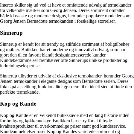
Imerco skiller sig ud ved at have et omfattende udvalg af termokander
fra velkendte mærker som Georg Jensen. Deres sortiment omfatter
både klassiske og moderne designs, herunder populære modeller som
Georg Jensen Bernadotte termokanden i forskellige størrelser.
Sinnerup
Sinnerup er kendt for sit trendy og stilfulde sortiment af boligtilbehør
og møbler. Butikken har et moderne og innovativt udvalg, som har
gjort den til en favorit blandt designinteresserede kunder.
Kundebedømmelser fremhæver ofte Sinnerups unikke produkter og
indretningsekspertise.
Sinnerup tilbyder et udvalg af eksklusive termokander, herunder Georg
Jensen termokander i elegante designs som Bernadotte serien. Deres
fokus på æstetik og funktionalitet gør dem til et ideelt sted at finde den
perfekte termokande.
Kop og Kande
Kop og Kande er en velkendt butikskæde med en lang historie inden
for bolig- og køkkenudstyr. Butikken har et ry for at tilbyde
kvalitetsprodukter til overkommelige priser samt god kundeservice.
Kundeanmeldelser roser Kop og Kandes varierede sortiment og