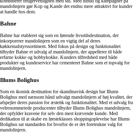
kombinerer brugervenlighed med stil. Med tilbud og kampagner på
mandolinjern gør Kop og Kande det endnu mere attraktivt for kunder
at handle hos dem.
Bahne
Bahne har etableret sig som en førende livsstilsdestination, der
inkorporerer mandolinjern som en vigtig del af deres
køkkenudstyrssortiment. Med fokus på design og funktionalitet
tilbyder Bahne et udvalg af mandolinjern, der appellerer til både
erfarne kokke og hobbykokke. Kunders tilfredshed med både
produkter og kundeservice har cementeret Bahne som et topvalg for
mandolinjern.
Illums Bolighus
Som en ikonisk destination for skandinavisk design har Illums
Bolighus med nænsom hånd udvalgt mandolinjern af høj kvalitet, der
afspejler deres passion for æstetik og funktionalitet. Med et udvalg fra
velrenommerede producenter tilbyder Illums Bolighus mandolinjern,
der opfylder kravene for selv den mest krævende kunde. Med
dedikation til at skabe en førsteklasses shoppingoplevelse har Illums
Bolighus sat standarden for hvorfor de er det foretrukne valg for
mandolinjern.