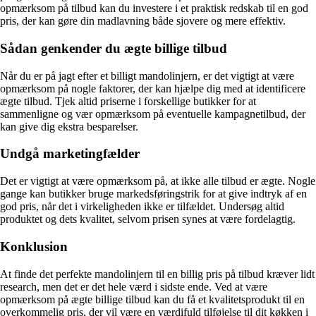
opmærksom på tilbud kan du investere i et praktisk redskab til en god
pris, der kan gøre din madlavning både sjovere og mere effektiv.
Sådan genkender du ægte billige tilbud
Når du er på jagt efter et billigt mandolinjern, er det vigtigt at være
opmærksom på nogle faktorer, der kan hjælpe dig med at identificere
ægte tilbud. Tjek altid priserne i forskellige butikker for at
sammenligne og vær opmærksom på eventuelle kampagnetilbud, der
kan give dig ekstra besparelser.
Undgå marketingfælder
Det er vigtigt at være opmærksom på, at ikke alle tilbud er ægte. Nogle
gange kan butikker bruge markedsføringstrik for at give indtryk af en
god pris, når det i virkeligheden ikke er tilfældet. Undersøg altid
produktet og dets kvalitet, selvom prisen synes at være fordelagtig.
Konklusion
At finde det perfekte mandolinjern til en billig pris på tilbud kræver lidt
research, men det er det hele værd i sidste ende. Ved at være
opmærksom på ægte billige tilbud kan du få et kvalitetsprodukt til en
overkommelig pris, der vil være en værdifuld tilføjelse til dit køkken i