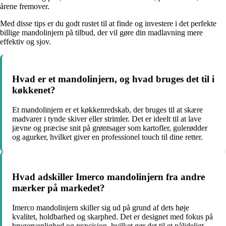
årene fremover.
Med disse tips er du godt rustet til at finde og investere i det perfekte
billige mandolinjern på tilbud, der vil gøre din madlavning mere
effektiv og sjov.
Hvad er et mandolinjern, og hvad bruges det til i
køkkenet?
Et mandolinjern er et køkkenredskab, der bruges til at skære
madvarer i tynde skiver eller strimler. Det er ideelt til at lave
jævne og præcise snit på grøntsager som kartofler, gulerødder
og agurker, hvilket giver en professionel touch til dine retter.
Hvad adskiller Imerco mandolinjern fra andre
mærker på markedet?
Imerco mandolinjern skiller sig ud på grund af dets høje
kvalitet, holdbarhed og skarphed. Det er designet med fokus på
brugervenlighed og præcision, hvilket gør det til et pålideligt