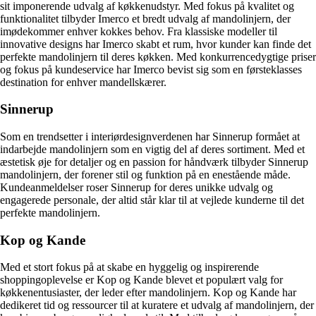
sit imponerende udvalg af køkkenudstyr. Med fokus på kvalitet og
funktionalitet tilbyder Imerco et bredt udvalg af mandolinjern, der
imødekommer enhver kokkes behov. Fra klassiske modeller til
innovative designs har Imerco skabt et rum, hvor kunder kan finde det
perfekte mandolinjern til deres køkken. Med konkurrencedygtige priser
og fokus på kundeservice har Imerco bevist sig som en førsteklasses
destination for enhver mandellskærer.
Sinnerup
Som en trendsetter i interiørdesignverdenen har Sinnerup formået at
indarbejde mandolinjern som en vigtig del af deres sortiment. Med et
æstetisk øje for detaljer og en passion for håndværk tilbyder Sinnerup
mandolinjern, der forener stil og funktion på en enestående måde.
Kundeanmeldelser roser Sinnerup for deres unikke udvalg og
engagerede personale, der altid står klar til at vejlede kunderne til det
perfekte mandolinjern.
Kop og Kande
Med et stort fokus på at skabe en hyggelig og inspirerende
shoppingoplevelse er Kop og Kande blevet et populært valg for
køkkenentusiaster, der leder efter mandolinjern. Kop og Kande har
dedikeret tid og ressourcer til at kuratere et udvalg af mandolinjern, der