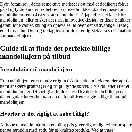
Dybt forankret i deres respektive markeder og med et dedikeret fokus
på at opfylde kundernes behov har disse butikker skabt en oase for
mandolinjern-entusiaster. Uanset om du er på jagt efter det klassiske
mandolinjern eller ønsker det mest innovative design, er disse butikker
garant for kvalitet, stil og en oplevelse ud over det sædvanlige. Besøg
en af disse butikker og opdag hvorfor de er en førsteklasses destination
for mandolinjern.
Guide til at finde det perfekte billige
mandolinjern på tilbud
Introduktion til mandolinjern
Et mandolinjern er et uundværligt redskab i ethvert køkken, der gør det
nemt at skære grøntsager og frugt i tynde skiver. Hvis du leder efter et
mandolinjern, er det vigtigt at finde en god kvalitet til en billig pris. I
denne guide lærer du, hvordan du identificerer ægte billige tilbud på
mandolinjern.
Hvorfor er det vigtigt at købe billigt?
At købe et mandolinjern til en billig pris giver dig mulighed for at spare
penge samtidig med at du får et kvalitetsprodukt. Ved at være