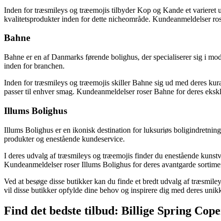
Inden for træsmileys og træemojis tilbyder Kop og Kande et varieret
kvalitetsprodukter inden for dette nicheområde. Kundeanmeldelser 
Bahne
Bahne er en af Danmarks førende bolighus, der specialiserer sig i mod
inden for branchen.
Inden for træsmileys og træemojis skiller Bahne sig ud med deres kurat
passer til enhver smag. Kundeanmeldelser roser Bahne for deres ekskl
Illums Bolighus
Illums Bolighus er en ikonisk destination for luksuriøs boligindretnin
produkter og enestående kundeservice.
I deres udvalg af træsmileys og træemojis finder du enestående kuns
Kundeanmeldelser roser Illums Bolighus for deres avantgarde sortiment 
Ved at besøge disse butikker kan du finde et bredt udvalg af træsmileys
vil disse butikker opfylde dine behov og inspirere dig med deres unik
Find det bedste tilbud: Billige Spring Copen