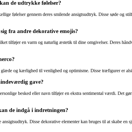
an de udtrykke følelser?
lige følelser gennem deres smilende ansigtsudtryk. Disse søde og stilful
ig fra andre dekorative emojis?
ket tilføjer en varm og naturlig æstetik til dine omgivelser. Deres hån
merco?
a glæde og kærlighed til venlighed og optimisme. Disse træfigurer er alsid
mindeværdig gave?
ersonlige besked eller navn tilføjer en ekstra sentimental værdi. Det 
an de indgå i indretningen?
nsigtsudtryk. Disse dekorative elementer kan bruges til at skabe en sjov