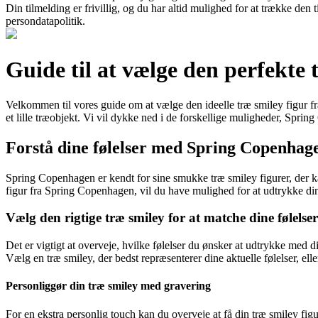
Din tilmelding er frivillig, og du har altid mulighed for at trække den
persondatapolitik.
Guide til at vælge den perfekte
Velkommen til vores guide om at vælge den ideelle træ smiley figur f
et lille træobjekt. Vi vil dykke ned i de forskellige muligheder, Sprin
Forstå dine følelser med Spring Copenhag
Spring Copenhagen er kendt for sine smukke træ smiley figurer, der k
figur fra Spring Copenhagen, vil du have mulighed for at udtrykke din
Vælg den rigtige træ smiley for at matche dine følelser
Det er vigtigt at overveje, hvilke følelser du ønsker at udtrykke med
Vælg en træ smiley, der bedst repræsenterer dine aktuelle følelser, ell
Personliggør din træ smiley med gravering
For en ekstra personlig touch kan du overveje at få din træ smiley f