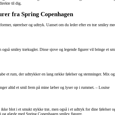
irekte til dig.
gurer fra Spring Copenhagen
 former, størrelser og udtryk. Uanset om du leder efter en træ smiley me
gså smiley trækugler. Disse sjove og legende figurer vil bringe et smil 
u skabe et rum, der udtrykker en lang række følelser og stemninger. Mix 
nger altid et smil frem på mine læber og lyser op i rummet. – Louise
kke blot i et smukt stykke træ, men også i et udtryk for dine følelser 
nergi og glæde med Spring Copenhagen smiley figurer.