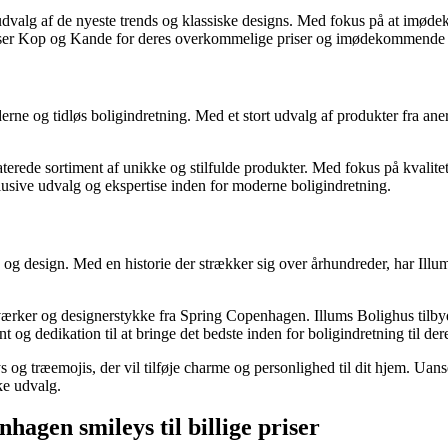
 udvalg af de nyeste trends og klassiske designs. Med fokus på at im
roser Kop og Kande for deres overkommelige priser og imødekommende 
erne og tidløs boligindretning. Med et stort udvalg af produkter fra ane
erede sortiment af unikke og stilfulde produkter. Med fokus på kvalitet
usive udvalg og ekspertise inden for moderne boligindretning.
g og design. Med en historie der strækker sig over århundreder, har Ill
tværker og designerstykke fra Spring Copenhagen. Illums Bolighus tilb
og dedikation til at bringe det bedste inden for boligindretning til der
 og træemojis, der vil tilføje charme og personlighed til dit hjem. Uanse
ke udvalg.
hagen smileys til billige priser