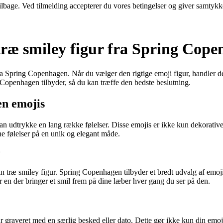
 tilbage. Ved tilmelding accepterer du vores betingelser og giver samtykk
 træ smiley figur fra Spring Cop
ra Spring Copenhagen. Når du vælger den rigtige emoji figur, handler d
g Copenhagen tilbyder, så du kan træffe den bedste beslutning.
en emojis
an udtrykke en lang række følelser. Disse emojis er ikke kun dekorativ
e følelser på en unik og elegant måde.
 din træ smiley figur. Spring Copenhagen tilbyder et bredt udvalg af emo
er en der bringer et smil frem på dine læber hver gang du ser på den.
igur graveret med en særlig besked eller dato. Dette gør ikke kun din e