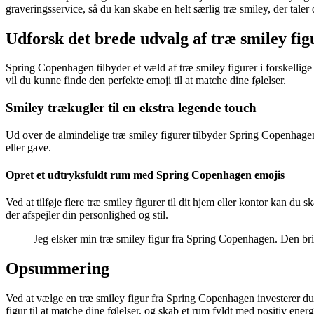
graveringsservice, så du kan skabe en helt særlig træ smiley, der taler d
Udforsk det brede udvalg af træ smiley fi
Spring Copenhagen tilbyder et væld af træ smiley figurer i forskellige
vil du kunne finde den perfekte emoji til at matche dine følelser.
Smiley trækugler til en ekstra legende touch
Ud over de almindelige træ smiley figurer tilbyder Spring Copenhagen o
eller gave.
Opret et udtryksfuldt rum med Spring Copenhagen emojis
Ved at tilføje flere træ smiley figurer til dit hjem eller kontor kan d
der afspejler din personlighed og stil.
Jeg elsker min træ smiley figur fra Spring Copenhagen. Den bri
Opsummering
Ved at vælge en træ smiley figur fra Spring Copenhagen investerer du i
figur til at matche dine følelser, og skab et rum fyldt med positiv e