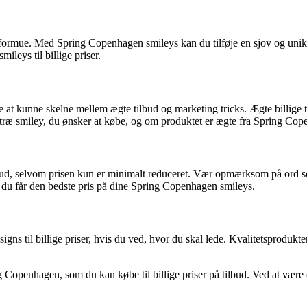
n formue. Med Spring Copenhagen smileys kan du tilføje en sjov og unik 
ileys til billige priser.
 at kunne skelne mellem ægte tilbud og marketing tricks. Ægte billige til
e træ smiley, du ønsker at købe, og om produktet er ægte fra Spring Co
, selvom prisen kun er minimalt reduceret. Vær opmærksom på ord som u
 at du får den bedste pris på dine Spring Copenhagen smileys.
igns til billige priser, hvis du ved, hvor du skal lede. Kvalitetsprodukte
 Copenhagen, som du kan købe til billige priser på tilbud. Ved at være