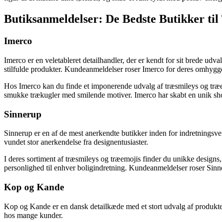
Butiksanmeldelser: De Bedste Butikker ti
Imerco
Imerco er en veletableret detailhandler, der er kendt for sit brede udv
stilfulde produkter. Kundeanmeldelser roser Imerco for deres omhygg
Hos Imerco kan du finde et imponerende udvalg af træsmileys og træem
smukke trækugler med smilende motiver. Imerco har skabt en unik sho
Sinnerup
Sinnerup er en af de mest anerkendte butikker inden for indretningsve
vundet stor anerkendelse fra designentusiaster.
I deres sortiment af træsmileys og træemojis finder du unikke designs, d
personlighed til enhver boligindretning. Kundeanmeldelser roser Sinne
Kop og Kande
Kop og Kande er en dansk detailkæde med et stort udvalg af produkter
hos mange kunder.