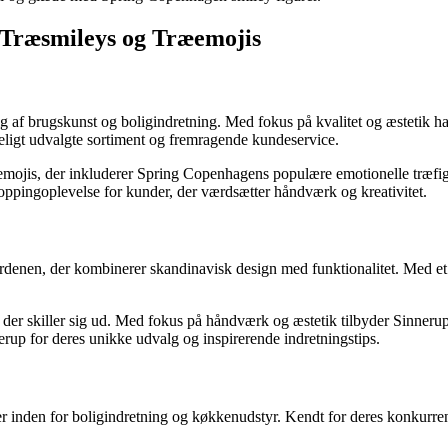
l Træsmileys og Træemojis
alg af brugskunst og boligindretning. Med fokus på kvalitet og æstetik h
eligt udvalgte sortiment og fremragende kundeservice.
ojis, der inkluderer Spring Copenhagens populære emotionelle træfigure
ppingoplevelse for kunder, der værdsætter håndværk og kreativitet.
rdenen, der kombinerer skandinavisk design med funktionalitet. Med et ø
er skiller sig ud. Med fokus på håndværk og æstetik tilbyder Sinnerup et 
rup for deres unikke udvalg og inspirerende indretningstips.
 inden for boligindretning og køkkenudstyr. Kendt for deres konkurren