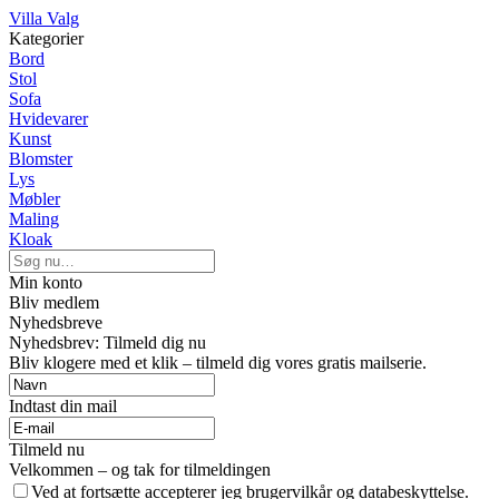
Villa Valg
Kategorier
Bord
Stol
Sofa
Hvidevarer
Kunst
Blomster
Lys
Møbler
Maling
Kloak
Min konto
Bliv medlem
Nyhedsbreve
Nyhedsbrev: Tilmeld dig nu
Bliv klogere med et klik – tilmeld dig vores gratis mailserie.
Indtast din mail
Tilmeld nu
Velkommen – og tak for tilmeldingen
Ved at fortsætte accepterer jeg brugervilkår og databeskyttelse.