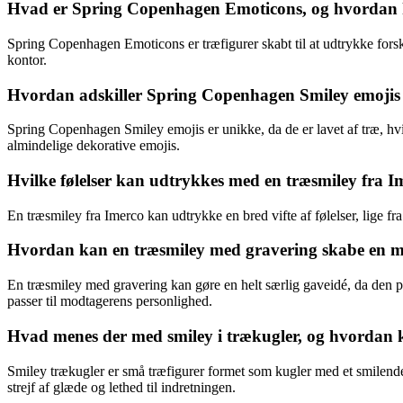
Hvad er Spring Copenhagen Emoticons, og hvordan k
Spring Copenhagen Emoticons er træfigurer skabt til at udtrykke forskel
kontor.
Hvordan adskiller Spring Copenhagen Smiley emojis s
Spring Copenhagen Smiley emojis er unikke, da de er lavet af træ, hvil
almindelige dekorative emojis.
Hvilke følelser kan udtrykkes med en træsmiley fra I
En træsmiley fra Imerco kan udtrykke en bred vifte af følelser, lige fr
Hvordan kan en træsmiley med gravering skabe en 
En træsmiley med gravering kan gøre en helt særlig gaveidé, da den p
passer til modtagerens personlighed.
Hvad menes der med smiley i trækugler, og hvordan k
Smiley trækugler er små træfigurer formet som kugler med et smilende a
strejf af glæde og lethed til indretningen.