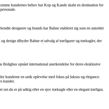
ødekomme kundernes behov har Kop og Kande skabt en destination for
personale.
rkendte designere og brands har Bahne etableret sig som en autoritet
 og design tilbyder Bahne et udvalg af træfigurer og trækugler, der
ums Bolighus opnået international anerkendelse for deres eksklusive
yder kunderne en unik oplevelse med fokus på luksus og elegance.
es kunder.
t om du er på udkig efter en sjov trækugle eller en elegant træfigur,