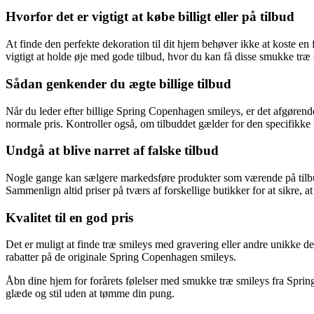
Hvorfor det er vigtigt at købe billigt eller på tilbud
At finde den perfekte dekoration til dit hjem behøver ikke at koste e
vigtigt at holde øje med gode tilbud, hvor du kan få disse smukke træ sm
Sådan genkender du ægte billige tilbud
Når du leder efter billige Spring Copenhagen smileys, er det afgørende
normale pris. Kontroller også, om tilbuddet gælder for den specifikk
Undgå at blive narret af falske tilbud
Nogle gange kan sælgere markedsføre produkter som værende på tilbud
Sammenlign altid priser på tværs af forskellige butikker for at sikre,
Kvalitet til en god pris
Det er muligt at finde træ smileys med gravering eller andre unikke des
rabatter på de originale Spring Copenhagen smileys.
Åbn dine hjem for forårets følelser med smukke træ smileys fra Spring
glæde og stil uden at tømme din pung.