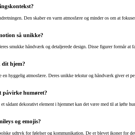
ningskontekst?
indretningen. Den skaber en varm atmosfære og minder os om at fokusere
motion så unikke?
res smukke håndværk og detaljerede design. Disse figurer formår at fan
 dit hjem?
abe en hyggelig atmosfære. Deres unikke tekstur og håndværk giver et pe
et påvirke humøret?
e et sådant dekorativt element i hjemmet kan det være med til at løfte h
mileys og emojis?
lske udtryk for følelser og kommunikation. De er blevet ikoner for det