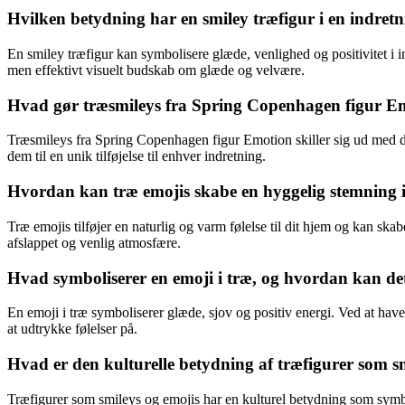
Hvilken betydning har en smiley træfigur i en indret
En smiley træfigur kan symbolisere glæde, venlighed og positivitet i 
men effektivt visuelt budskab om glæde og velvære.
Hvad gør træsmileys fra Spring Copenhagen figur E
Træsmileys fra Spring Copenhagen figur Emotion skiller sig ud med de
dem til en unik tilføjelse til enhver indretning.
Hvordan kan træ emojis skabe en hyggelig stemning i
Træ emojis tilføjer en naturlig og varm følelse til dit hjem og kan sk
afslappet og venlig atmosfære.
Hvad symboliserer en emoji i træ, og hvordan kan d
En emoji i træ symboliserer glæde, sjov og positiv energi. Ved at hav
at udtrykke følelser på.
Hvad er den kulturelle betydning af træfigurer som s
Træfigurer som smileys og emojis har en kulturel betydning som symbo