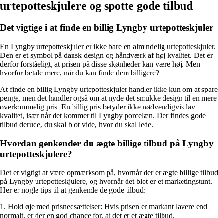
urtepotteskjulere og spotte gode tilbud
Det vigtige i at finde en billig Lyngby urtepotteskjuler
En Lyngby urtepotteskjuler er ikke bare en almindelig urtepotteskjuler.
Den er et symbol på dansk design og håndværk af høj kvalitet. Det er
derfor forståeligt, at prisen på disse skønheder kan være høj. Men
hvorfor betale mere, når du kan finde dem billigere?
At finde en billig Lyngby urtepotteskjuler handler ikke kun om at spare
penge, men det handler også om at nyde det smukke design til en mere
overkommelig pris. En billig pris betyder ikke nødvendigvis lav
kvalitet, især når det kommer til Lyngby porcelæn. Der findes gode
tilbud derude, du skal blot vide, hvor du skal lede.
Hvordan genkender du ægte billige tilbud på Lyngby
urtepotteskjulere?
Det er vigtigt at være opmærksom på, hvornår der er ægte billige tilbud
på Lyngby urtepotteskjulere, og hvornår det blot er et marketingstunt.
Her er nogle tips til at genkende de gode tilbud:
1. Hold øje med prisnedsættelser: Hvis prisen er markant lavere end
normalt, er der en god chance for, at det er et ægte tilbud.