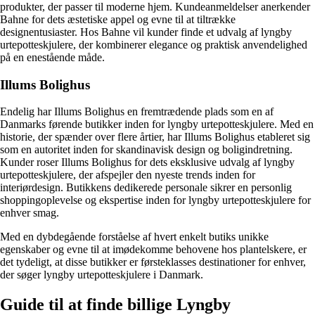
produkter, der passer til moderne hjem. Kundeanmeldelser anerkender
Bahne for dets æstetiske appel og evne til at tiltrække
designentusiaster. Hos Bahne vil kunder finde et udvalg af lyngby
urtepotteskjulere, der kombinerer elegance og praktisk anvendelighed
på en enestående måde.
Illums Bolighus
Endelig har Illums Bolighus en fremtrædende plads som en af
Danmarks førende butikker inden for lyngby urtepotteskjulere. Med en
historie, der spænder over flere årtier, har Illums Bolighus etableret sig
som en autoritet inden for skandinavisk design og boligindretning.
Kunder roser Illums Bolighus for dets eksklusive udvalg af lyngby
urtepotteskjulere, der afspejler den nyeste trends inden for
interiørdesign. Butikkens dedikerede personale sikrer en personlig
shoppingoplevelse og ekspertise inden for lyngby urtepotteskjulere for
enhver smag.
Med en dybdegående forståelse af hvert enkelt butiks unikke
egenskaber og evne til at imødekomme behovene hos plantelskere, er
det tydeligt, at disse butikker er førsteklasses destinationer for enhver,
der søger lyngby urtepotteskjulere i Danmark.
Guide til at finde billige Lyngby