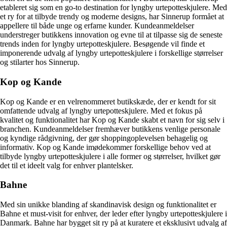
etableret sig som en go-to destination for lyngby urtepotteskjulere. Med
et ry for at tilbyde trendy og moderne designs, har Sinnerup formået at
appellere til både unge og erfarne kunder. Kundeanmeldelser
understreger butikkens innovation og evne til at tilpasse sig de seneste
trends inden for lyngby urtepotteskjulere. Besøgende vil finde et
imponerende udvalg af lyngby urtepotteskjulere i forskellige størrelser
og stilarter hos Sinnerup.
Kop og Kande
Kop og Kande er en velrenommeret butikskæde, der er kendt for sit
omfattende udvalg af lyngby urtepotteskjulere. Med et fokus på
kvalitet og funktionalitet har Kop og Kande skabt et navn for sig selv i
branchen. Kundeanmeldelser fremhæver butikkens venlige personale
og kyndige rådgivning, der gør shoppingoplevelsen behagelig og
informativ. Kop og Kande imødekommer forskellige behov ved at
tilbyde lyngby urtepotteskjulere i alle former og størrelser, hvilket gør
det til et ideelt valg for enhver plantelsker.
Bahne
Med sin unikke blanding af skandinavisk design og funktionalitet er
Bahne et must-visit for enhver, der leder efter lyngby urtepotteskjulere i
Danmark. Bahne har bygget sit ry på at kuratere et eksklusivt udvalg af