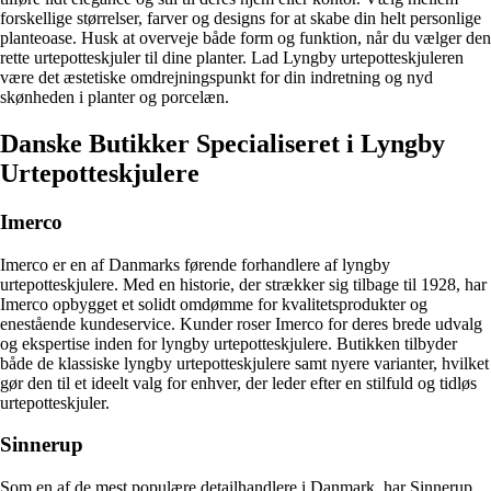
forskellige størrelser, farver og designs for at skabe din helt personlige
planteoase. Husk at overveje både form og funktion, når du vælger den
rette urtepotteskjuler til dine planter. Lad Lyngby urtepotteskjuleren
være det æstetiske omdrejningspunkt for din indretning og nyd
skønheden i planter og porcelæn.
Danske Butikker Specialiseret i Lyngby
Urtepotteskjulere
Imerco
Imerco er en af Danmarks førende forhandlere af lyngby
urtepotteskjulere. Med en historie, der strækker sig tilbage til 1928, har
Imerco opbygget et solidt omdømme for kvalitetsprodukter og
enestående kundeservice. Kunder roser Imerco for deres brede udvalg
og ekspertise inden for lyngby urtepotteskjulere. Butikken tilbyder
både de klassiske lyngby urtepotteskjulere samt nyere varianter, hvilket
gør den til et ideelt valg for enhver, der leder efter en stilfuld og tidløs
urtepotteskjuler.
Sinnerup
Som en af de mest populære detailhandlere i Danmark, har Sinnerup