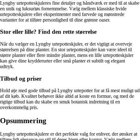
Lyngby urtepotteskjuleres fine detaljer og håndværk er med til at skabe
en unik og luksuriøs fornemmelse. Vælg mellem klassiske hvide
urtepotteskjulere eller eksperimenter med farvede og mønstrede
varianter for at tilføre personlighed til dine grønne oaser.
Stor eller lille? Find den rette størrelse
Når du vælger en Lyngby urtepotteskjuler, er det vigtigt at overveje
størrelsen på dine planter. En stor urtepotteskjuler kan være ideel til
større planter eller flere mindre planter, mens en lille urtepotteskjuler
kan give dine krydderurter eller små planter et subtilt og elegant
udtryk.
Tilbud og priser
Hold øje med gode tilbud på Lyngby urtepotter for at få mest muligt ud
af dit køb. Kvalitet behøver ikke altid at koste en formue, og med de
rigtige tilbud kan du skabe en smuk botanisk indretning til en
overkommelig pris.
Opsummering
Lyngby urtepotteskjulere er det perfekte valg for enhver, der ønsker at
tilføre lidt elegance og stil til deres hjem eller kontor. Vælg mellem