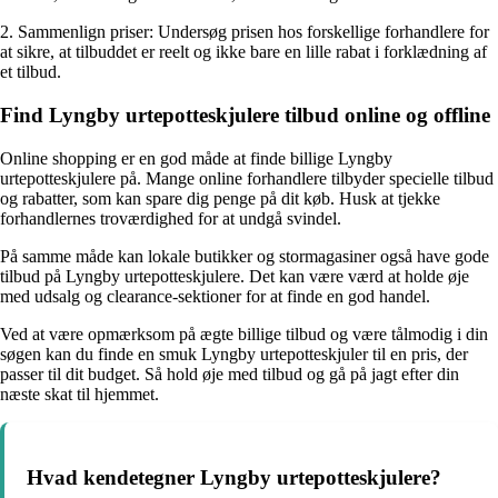
2. Sammenlign priser: Undersøg prisen hos forskellige forhandlere for
at sikre, at tilbuddet er reelt og ikke bare en lille rabat i forklædning af
et tilbud.
Find Lyngby urtepotteskjulere tilbud online og offline
Online shopping er en god måde at finde billige Lyngby
urtepotteskjulere på. Mange online forhandlere tilbyder specielle tilbud
og rabatter, som kan spare dig penge på dit køb. Husk at tjekke
forhandlernes troværdighed for at undgå svindel.
På samme måde kan lokale butikker og stormagasiner også have gode
tilbud på Lyngby urtepotteskjulere. Det kan være værd at holde øje
med udsalg og clearance-sektioner for at finde en god handel.
Ved at være opmærksom på ægte billige tilbud og være tålmodig i din
søgen kan du finde en smuk Lyngby urtepotteskjuler til en pris, der
passer til dit budget. Så hold øje med tilbud og gå på jagt efter din
næste skat til hjemmet.
Hvad kendetegner Lyngby urtepotteskjulere?