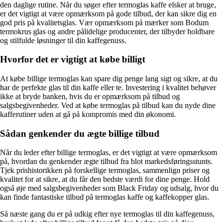
den daglige rutine. Når du søger efter termoglas kaffe elsker at bruge,
er det vigtigt at være opmærksom på gode tilbud, der kan sikre dig en
god pris på kvalitetsglas. Vær opmærksom på mærker som Bodum
termokrus glas og andre pålidelige producenter, der tilbyder holdbare
og stilfulde løsninger til din kaffegenuss.
Hvorfor det er vigtigt at købe billigt
At købe billige termoglas kan spare dig penge lang sigt og sikre, at du
har de perfekte glas til din kaffe eller te. Investering i kvalitet behøver
ikke at bryde banken, hvis du er opmærksom på tilbud og
salgsbegivenheder. Ved at købe termoglas på tilbud kan du nyde dine
kafferutiner uden at gå på kompromis med din økonomi.
Sådan genkender du ægte billige tilbud
Når du leder efter billige termoglas, er det vigtigt at være opmærksom
på, hvordan du genkender ægte tilbud fra blot markedsføringsstunts.
Tjek prishistorikken på forskellige termoglas, sammenlign priser og
kvalitet for at sikre, at du får den bedste værdi for dine penge. Hold
også øje med salgsbegivenheder som Black Friday og udsalg, hvor du
kan finde fantastiske tilbud på termoglas kaffe og kaffekopper glas.
Så næste gang du er på udkig efter nye termoglas til din kaffegenuss,