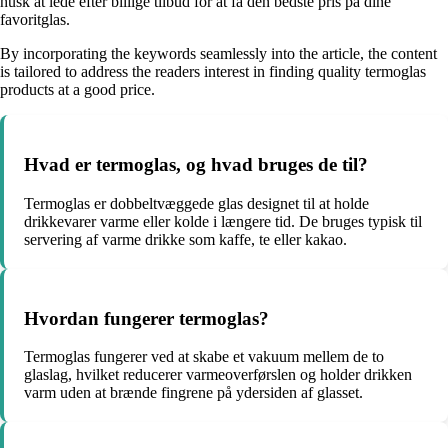
husk at lede efter billige tilbud for at få den bedste pris på dine
favoritglas.
By incorporating the keywords seamlessly into the article, the content
is tailored to address the readers interest in finding quality termoglas
products at a good price.
Hvad er termoglas, og hvad bruges de til?
Termoglas er dobbeltvæggede glas designet til at holde
drikkevarer varme eller kolde i længere tid. De bruges typisk til
servering af varme drikke som kaffe, te eller kakao.
Hvordan fungerer termoglas?
Termoglas fungerer ved at skabe et vakuum mellem de to
glaslag, hvilket reducerer varmeoverførslen og holder drikken
varm uden at brænde fingrene på ydersiden af glasset.