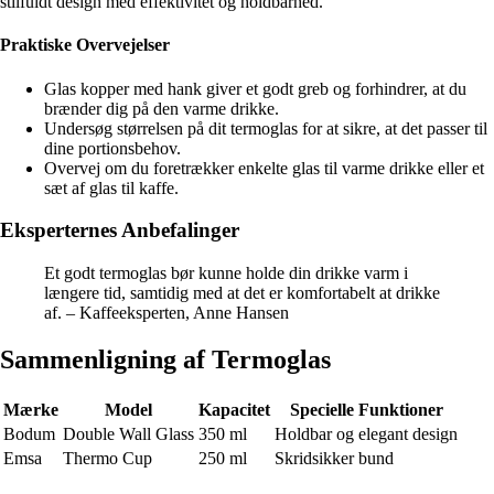
stilfuldt design med effektivitet og holdbarhed.
Praktiske Overvejelser
Glas kopper med hank giver et godt greb og forhindrer, at du
brænder dig på den varme drikke.
Undersøg størrelsen på dit termoglas for at sikre, at det passer til
dine portionsbehov.
Overvej om du foretrækker enkelte glas til varme drikke eller et
sæt af glas til kaffe.
Eksperternes Anbefalinger
Et godt termoglas bør kunne holde din drikke varm i
længere tid, samtidig med at det er komfortabelt at drikke
af. – Kaffeeksperten, Anne Hansen
Sammenligning af Termoglas
Mærke
Model
Kapacitet
Specielle Funktioner
Bodum
Double Wall Glass
350 ml
Holdbar og elegant design
Emsa
Thermo Cup
250 ml
Skridsikker bund