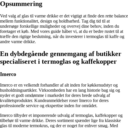
Opsummering
Ved valg af glas til varme drikke er det vigtigt at finde den rette balance
mellem funktionalitet, design og holdbarhed. Tag dig tid til at
undersøge forskellige muligheder og overvej dine behov, inden du
foretager et køb. Med vores guide håber vi, at du er bedre rustet til at
træffe den rigtige beslutning, når du investerer i termoglas til kaffe og
andre varme drikke.
En dybdegående gennemgang af butikker
specialiseret i termoglas og kaffekopper
Imerco
Imerco er en velkendt forhandler af alt inden for køkkenudstyr og
husholdningsartikler. Virksomheden har en lang historie bag sig og
nyder et godt omdømme i markedet for deres brede udvalg af
kvalitetsprodukter. Kundeanmeldelser roser Imerco for deres
professionelle service og ekspertise inden for området.
Imerco tilbyder et imponerende udvalg af termoglas, kaffekopper og
tilbehør til varme drikke. Deres sortiment spænder lige fra klassiske
glas til moderne termokrus, og der er noget for enhver smag. Med