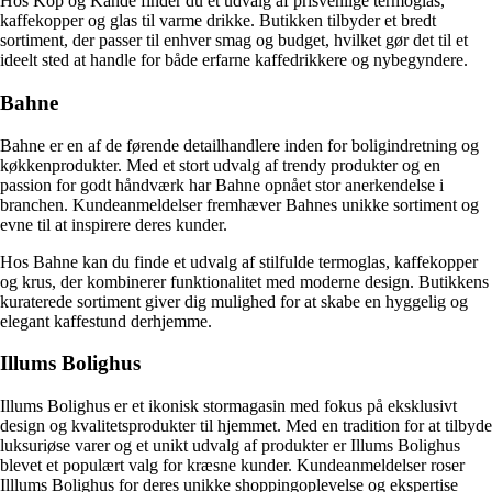
Hos Kop og Kande finder du et udvalg af prisvenlige termoglas,
kaffekopper og glas til varme drikke. Butikken tilbyder et bredt
sortiment, der passer til enhver smag og budget, hvilket gør det til et
ideelt sted at handle for både erfarne kaffedrikkere og nybegyndere.
Bahne
Bahne er en af de førende detailhandlere inden for boligindretning og
køkkenprodukter. Med et stort udvalg af trendy produkter og en
passion for godt håndværk har Bahne opnået stor anerkendelse i
branchen. Kundeanmeldelser fremhæver Bahnes unikke sortiment og
evne til at inspirere deres kunder.
Hos Bahne kan du finde et udvalg af stilfulde termoglas, kaffekopper
og krus, der kombinerer funktionalitet med moderne design. Butikkens
kuraterede sortiment giver dig mulighed for at skabe en hyggelig og
elegant kaffestund derhjemme.
Illums Bolighus
Illums Bolighus er et ikonisk stormagasin med fokus på eksklusivt
design og kvalitetsprodukter til hjemmet. Med en tradition for at tilbyde
luksuriøse varer og et unikt udvalg af produkter er Illums Bolighus
blevet et populært valg for kræsne kunder. Kundeanmeldelser roser
Illlums Bolighus for deres unikke shoppingoplevelse og ekspertise