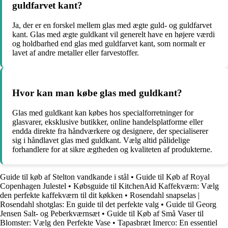
guldfarvet kant?
Ja, der er en forskel mellem glas med ægte guld- og guldfarvet
kant. Glas med ægte guldkant vil generelt have en højere værdi
og holdbarhed end glas med guldfarvet kant, som normalt er
lavet af andre metaller eller farvestoffer.
Hvor kan man købe glas med guldkant?
Glas med guldkant kan købes hos specialforretninger for
glasvarer, eksklusive butikker, online handelsplatforme eller
endda direkte fra håndværkere og designere, der specialiserer
sig i håndlavet glas med guldkant. Vælg altid pålidelige
forhandlere for at sikre ægtheden og kvaliteten af produkterne.
Guide til køb af Stelton vandkande i stål
•
Guide til Køb af Royal
Copenhagen Julestel
•
Købsguide til KitchenAid Kaffekværn: Vælg
den perfekte kaffekværn til dit køkken
•
Rosendahl snapselas |
Rosendahl shotglas: En guide til det perfekte valg
•
Guide til Georg
Jensen Salt- og Peberkværnsæt
•
Guide til Køb af Små Vaser til
Blomster: Vælg den Perfekte Vase
•
Tapasbræt Imerco: En essentiel