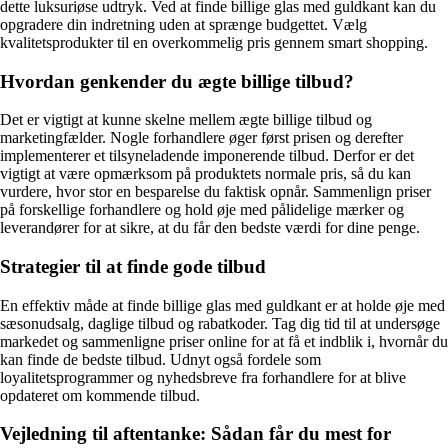
dette luksuriøse udtryk. Ved at finde billige glas med guldkant kan du
opgradere din indretning uden at sprænge budgettet. Vælg
kvalitetsprodukter til en overkommelig pris gennem smart shopping.
Hvordan genkender du ægte billige tilbud?
Det er vigtigt at kunne skelne mellem ægte billige tilbud og
marketingfælder. Nogle forhandlere øger først prisen og derefter
implementerer et tilsyneladende imponerende tilbud. Derfor er det
vigtigt at være opmærksom på produktets normale pris, så du kan
vurdere, hvor stor en besparelse du faktisk opnår. Sammenlign priser
på forskellige forhandlere og hold øje med pålidelige mærker og
leverandører for at sikre, at du får den bedste værdi for dine penge.
Strategier til at finde gode tilbud
En effektiv måde at finde billige glas med guldkant er at holde øje med
sæsonudsalg, daglige tilbud og rabatkoder. Tag dig tid til at undersøge
markedet og sammenligne priser online for at få et indblik i, hvornår du
kan finde de bedste tilbud. Udnyt også fordele som
loyalitetsprogrammer og nyhedsbreve fra forhandlere for at blive
opdateret om kommende tilbud.
Vejledning til aftentanke: Sådan får du mest for