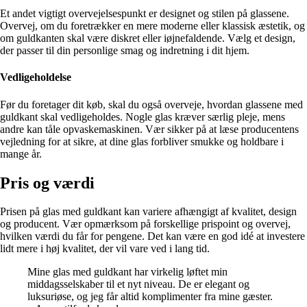
Et andet vigtigt overvejelsespunkt er designet og stilen på glassene.
Overvej, om du foretrækker en mere moderne eller klassisk æstetik, og
om guldkanten skal være diskret eller iøjnefaldende. Vælg et design,
der passer til din personlige smag og indretning i dit hjem.
Vedligeholdelse
Før du foretager dit køb, skal du også overveje, hvordan glassene med
guldkant skal vedligeholdes. Nogle glas kræver særlig pleje, mens
andre kan tåle opvaskemaskinen. Vær sikker på at læse producentens
vejledning for at sikre, at dine glas forbliver smukke og holdbare i
mange år.
Pris og værdi
Prisen på glas med guldkant kan variere afhængigt af kvalitet, design
og producent. Vær opmærksom på forskellige prispoint og overvej,
hvilken værdi du får for pengene. Det kan være en god idé at investere
lidt mere i høj kvalitet, der vil vare ved i lang tid.
Mine glas med guldkant har virkelig løftet min
middagsselskaber til et nyt niveau. De er elegant og
luksuriøse, og jeg får altid komplimenter fra mine gæster.