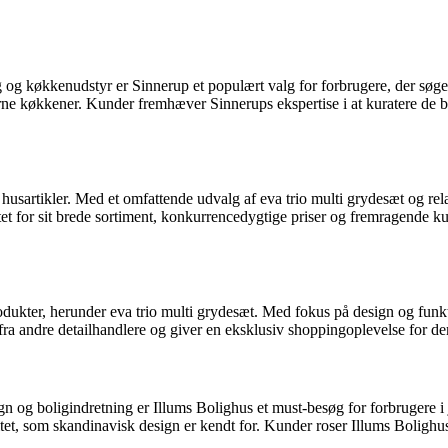
 og køkkenudstyr er Sinnerup et populært valg for forbrugere, der søger
derne køkkener. Kunder fremhæver Sinnerups ekspertise i at kuratere de 
sartikler. Med et omfattende udvalg af eva trio multi grydesæt og rel
et for sit brede sortiment, konkurrencedygtige priser og fremragende kun
dukter, herunder eva trio multi grydesæt. Med fokus på design og funkti
ra andre detailhandlere og giver en eksklusiv shoppingoplevelse for dem
gn og boligindretning er Illums Bolighus et must-besøg for forbrugere i
itet, som skandinavisk design er kendt for. Kunder roser Illums Bolighus