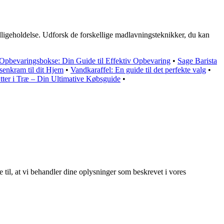
dligeholdelse. Udforsk de forskellige madlavningsteknikker, du kan
pbevaringsbokse: Din Guide til Effektiv Opbevaring
•
Sage Barista
Isenkram til dit Hjem
•
Vandkaraffel: En guide til det perfekte valg
•
ter i Træ – Din Ultimative Købsguide
•
e til, at vi behandler dine oplysninger som beskrevet i vores