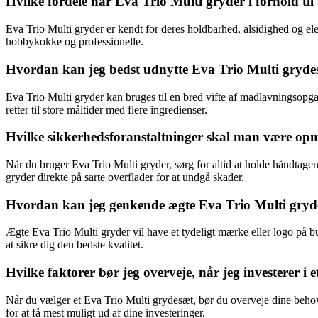
Hvilke fordele har Eva Trio Multi gryder i forhold t
Eva Trio Multi gryder er kendt for deres holdbarhed, alsidighed og ele
hobbykokke og professionelle.
Hvordan kan jeg bedst udnytte Eva Trio Multi gryde
Eva Trio Multi gryder kan bruges til en bred vifte af madlavningsopgave
retter til store måltider med flere ingredienser.
Hvilke sikkerhedsforanstaltninger skal man være op
Når du bruger Eva Trio Multi gryder, sørg for altid at holde håndtag
gryder direkte på sarte overflader for at undgå skader.
Hvordan kan jeg genkende ægte Eva Trio Multi gryd
Ægte Eva Trio Multi gryder vil have et tydeligt mærke eller logo på bu
at sikre dig den bedste kvalitet.
Hvilke faktorer bør jeg overveje, når jeg investerer i
Når du vælger et Eva Trio Multi grydesæt, bør du overveje dine behov i 
for at få mest muligt ud af dine investeringer.