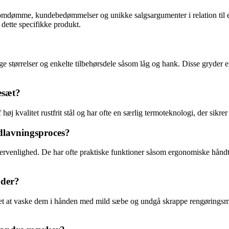
, omdømme, kundebedømmelser og unikke salgsargumenter i relation til ev
 dette specifikke produkt.
ge størrelser og enkelte tilbehørsdele såsom låg og hank. Disse gryder e
esæt?
 af høj kvalitet rustfrit stål og har ofte en særlig termoteknologi, der s
dlavningsproces?
gervenlighed. De har ofte praktiske funktioner såsom ergonomiske håndt
yder?
 det at vaske dem i hånden med mild sæbe og undgå skrappe rengøringsmidl