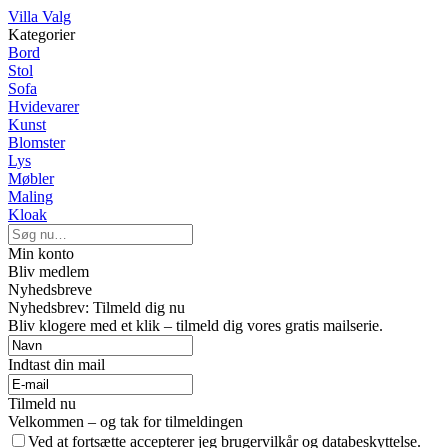
Villa Valg
Kategorier
Bord
Stol
Sofa
Hvidevarer
Kunst
Blomster
Lys
Møbler
Maling
Kloak
Min konto
Bliv medlem
Nyhedsbreve
Nyhedsbrev: Tilmeld dig nu
Bliv klogere med et klik – tilmeld dig vores gratis mailserie.
Indtast din mail
Tilmeld nu
Velkommen – og tak for tilmeldingen
Ved at fortsætte accepterer jeg brugervilkår og databeskyttelse.