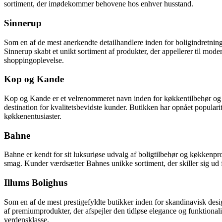
sortiment, der imødekommer behovene hos enhver husstand.
Sinnerup
Som en af de mest anerkendte detailhandlere inden for boligindretning
Sinnerup skabt et unikt sortiment af produkter, der appellerer til mo
shoppingoplevelse.
Kop og Kande
Kop og Kande er et velrenommeret navn inden for køkkentilbehør og hu
destination for kvalitetsbevidste kunder. Butikken har opnået popularit
køkkenentusiaster.
Bahne
Bahne er kendt for sit luksuriøse udvalg af boligtilbehør og køkkenpro
smag. Kunder værdsætter Bahnes unikke sortiment, der skiller sig ud f
Illums Bolighus
Som en af de mest prestigefyldte butikker inden for skandinavisk desi
af premiumprodukter, der afspejler den tidløse elegance og funktional
verdensklasse.