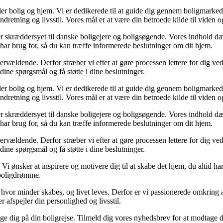
ler bolig og hjem. Vi er dedikerede til at guide dig gennem boligmarked
ndretning og livsstil. Vores mål er at være din betroede kilde til viden o
er er skræddersyet til danske boligejere og boligsøgende. Vores indhold d
har brug for, så du kan træffe informerede beslutninger om dit hjem.
vældende. Derfor stræber vi efter at gøre processen lettere for dig ve
 dine spørgsmål og få støtte i dine beslutninger.
ler bolig og hjem. Vi er dedikerede til at guide dig gennem boligmarked
ndretning og livsstil. Vores mål er at være din betroede kilde til viden o
er er skræddersyet til danske boligejere og boligsøgende. Vores indhold d
har brug for, så du kan træffe informerede beslutninger om dit hjem.
vældende. Derfor stræber vi efter at gøre processen lettere for dig ve
 dine spørgsmål og få støtte i dine beslutninger.
. Vi ønsker at inspirere og motivere dig til at skabe det hjem, du altid
e boligdrømme.
d, hvor minder skabes, og livet leves. Derfor er vi passionerede omkring a
r afspejler din personlighed og livsstil.
følge dig på din boligrejse. Tilmeld dig vores nyhedsbrev for at modtage