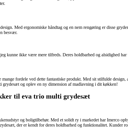
er.
design. Med ergonomiske håndtag og en nem rengøring er disse gryder ide
en besvær.
 jeg kunne ikke være mere tilfreds. Deres holdbarhed og alsidighed har v
 mange fordele ved dette fantastiske produkt. Med sit stilfulde design, 
ulti grydesæt og oplev en ny dimension af madlavning i dit køkken!
ker til eva trio multi grydesæt
køkkenudstyr og boligtilbehør. Med et solidt ry i markedet har Imerco op
 grydesæt, der er kendt for deres holdbarhed og funktionalitet. Kunder ro