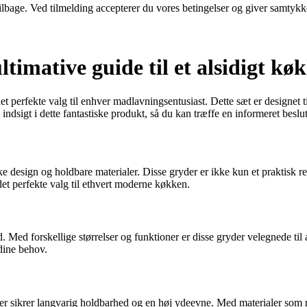
 tilbage. Ved tilmelding accepterer du vores betingelser og giver samtykk
timative guide til et alsidigt k
 perfekte valg til enhver madlavningsentusiast. Dette sæt er designet 
ndsigt i dette fantastiske produkt, så du kan træffe en informeret beslu
e design og holdbare materialer. Disse gryder er ikke kun et praktisk red
det perfekte valg til ethvert moderne køkken.
Med forskellige størrelser og funktioner er disse gryder velegnede til a
dine behov.
, der sikrer langvarig holdbarhed og en høj ydeevne. Med materialer som r