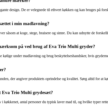
il andre mærker?
gante design. De er velegnede til ethvert køkken og kan bruges på forsk
sættet i min madlavning?
r såsom at koge, stege, braisere og simre. Du kan udnytte de forskellige 
mærksom på ved brug af Eva Trio Multi gryder?
ene kølige under madlavning og brug beskyttelseshandsker, hvis grydern
er?
nden, der angiver produktets oprindelse og kvalitet. Sørg altid for at 
 et Eva Trio Multi grydesæt?
køkkenet, antal personer du typisk laver mad til, og hvilke typer retter 