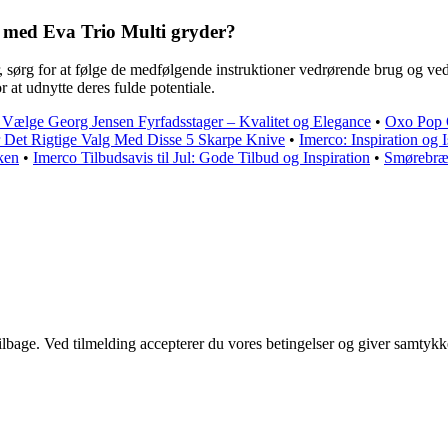
 med Eva Trio Multi gryder?
 sørg for at følge de medfølgende instruktioner vedrørende brug og ve
 at udnytte deres fulde potentiale.
t Vælge Georg Jensen Fyrfadsstager – Kvalitet og Elegance
•
Oxo Pop O
r Det Rigtige Valg Med Disse 5 Skarpe Knive
•
Imerco: Inspiration og 
ken
•
Imerco Tilbudsavis til Jul: Gode Tilbud og Inspiration
•
Smørebræt
 tilbage. Ved tilmelding accepterer du vores betingelser og giver samtykk