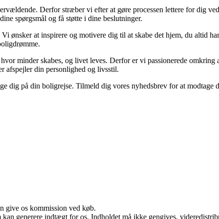
vældende. Derfor stræber vi efter at gøre processen lettere for dig ve
 dine spørgsmål og få støtte i dine beslutninger.
. Vi ønsker at inspirere og motivere dig til at skabe det hjem, du altid
e boligdrømme.
d, hvor minder skabes, og livet leves. Derfor er vi passionerede omkring a
r afspejler din personlighed og livsstil.
følge dig på din boligrejse. Tilmeld dig vores nyhedsbrev for at modtage
kan give os kommission ved køb.
m kan generere indtægt for os. Indholdet må ikke gengives, videredistrib