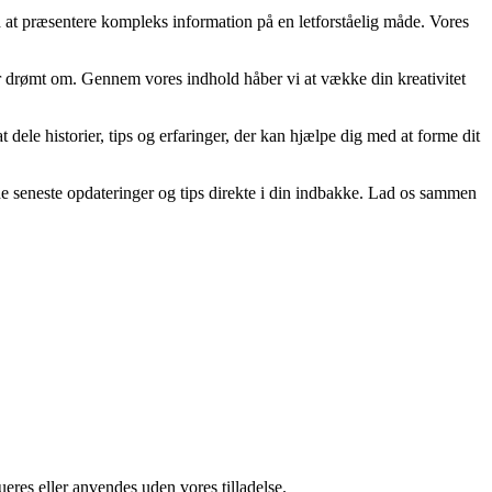
d at præsentere kompleks information på en letforståelig måde. Vores
 har drømt om. Gennem vores indhold håber vi at vække din kreativitet
t dele historier, tips og erfaringer, der kan hjælpe dig med at forme dit
 de seneste opdateringer og tips direkte i din indbakke. Lad os sammen
ueres eller anvendes uden vores tilladelse.