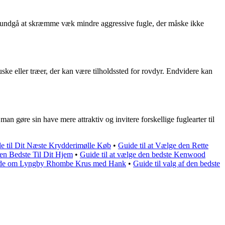
or at undgå at skræmme væk mindre aggressive fugle, der måske ikke
ske eller træer, der kan være tilholdssted for rovdyr. Endvidere kan
man gøre sin have mere attraktiv og invitere forskellige fuglearter til
 til Dit Næste Krydderimølle Køb
•
Guide til at Vælge den Rette
 den Bedste Til Dit Hjem
•
Guide til at vælge den bedste Kenwood
vide om Lyngby Rhombe Krus med Hank
•
Guide til valg af den bedste