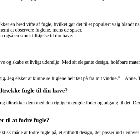
ker en bred vifte af fugle, hvilket gør det til et populært valg blandt na
emt at observere fuglene, mens de spiser.
 også en smuk tilføjelse til din have.
have og skabe et livligt udemiljø. Med sit elegante design, holdbare mater
. Jeg elsker at kunne se fuglene helt tæt på fra mit vindue.” – Anne, 
trække fugle til din have?
g tiltrækker dem med den rigtige mængde foder og adgang til det. Deres
 til at fodre fugle?
isk måde at fodre fugle på, et stilfuldt design, der passer ind i enhver