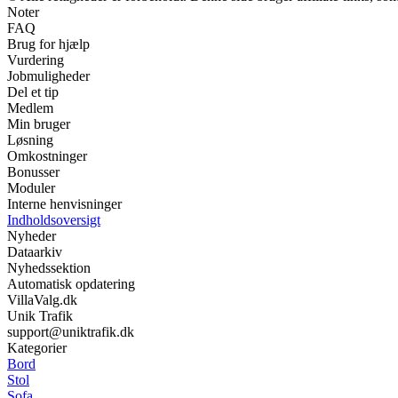
Noter
FAQ
Brug for hjælp
Vurdering
Jobmuligheder
Del et tip
Medlem
Min bruger
Løsning
Omkostninger
Bonusser
Moduler
Interne henvisninger
Indholdsoversigt
Nyheder
Dataarkiv
Nyhedssektion
Automatisk opdatering
VillaValg.dk
Unik Trafik
support@uniktrafik.dk
Kategorier
Bord
Stol
Sofa