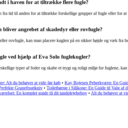
t i haven for at tiltrække flere fugle?
 fra tid til anden for at tiltrække forskellige grupper af fugle eller f
bliver angrebet af skadedyr eller rovfugle?
eller rovfugle, kan man placere kuglen på en sikker højde og væk fra bu
gle ved hjælp af Eva Solo fuglekugler?
kellige typer af foder og skabe et trygt og roligt miljø for fuglene, kan 
er: Alt du behøver at vide før køb
•
Kay Bojesen Peberkværn: En Guide
Perfekte Grapefrugtkniv
•
Toiletbørste i Silikone: En Guide til Valg af
ærelset: En komplet guide til dit tandplejebehov
•
Alt du behøver at 