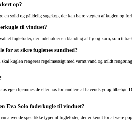
kkert op?
ge en solid og pålidelig sugekop, der kan bære vægten af kuglen og forb
erkugle til vinduet?
valitet fuglefoder, der indeholder en blanding af frø og korn, som tiltræk
 for at sikre fuglenes sundhed?
 skal kuglen rengøres regelmæssigt med varmt vand og mildt rengøringsm
?
 egen hjemmeside eller hos forhandlere af haveudstyr og tilbehør. De ka
n Eva Solo foderkugle til vinduet?
 anvende specifikke typer af fuglefoder, der er kendt for at være populær