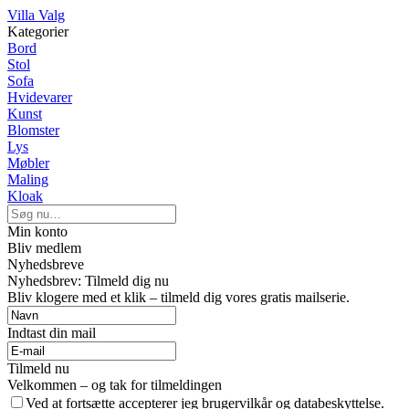
Villa Valg
Kategorier
Bord
Stol
Sofa
Hvidevarer
Kunst
Blomster
Lys
Møbler
Maling
Kloak
Min konto
Bliv medlem
Nyhedsbreve
Nyhedsbrev: Tilmeld dig nu
Bliv klogere med et klik – tilmeld dig vores gratis mailserie.
Indtast din mail
Tilmeld nu
Velkommen – og tak for tilmeldingen
Ved at fortsætte accepterer jeg brugervilkår og databeskyttelse.