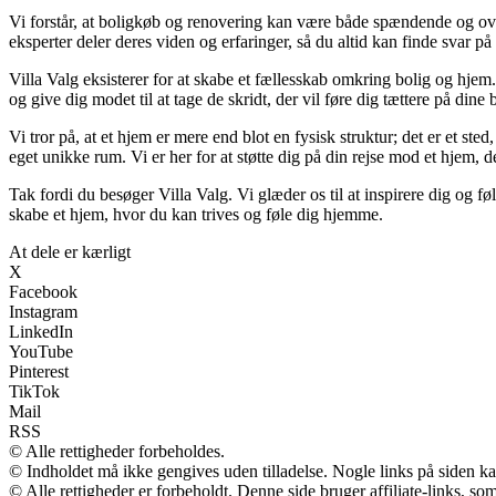
Vi forstår, at boligkøb og renovering kan være både spændende og over
eksperter deler deres viden og erfaringer, så du altid kan finde svar på
Villa Valg eksisterer for at skabe et fællesskab omkring bolig og hjem
og give dig modet til at tage de skridt, der vil føre dig tættere på din
Vi tror på, at et hjem er mere end blot en fysisk struktur; det er et ste
eget unikke rum. Vi er her for at støtte dig på din rejse mod et hjem, de
Tak fordi du besøger Villa Valg. Vi glæder os til at inspirere dig og 
skabe et hjem, hvor du kan trives og føle dig hjemme.
At dele er kærligt
X
Facebook
Instagram
LinkedIn
YouTube
Pinterest
TikTok
Mail
RSS
© Alle rettigheder forbeholdes.
© Indholdet må ikke gengives uden tilladelse. Nogle links på siden 
© Alle rettigheder er forbeholdt. Denne side bruger affiliate-links, so