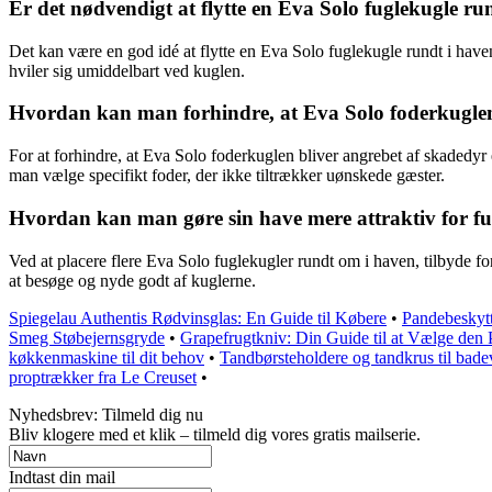
Er det nødvendigt at flytte en Eva Solo fuglekugle rund
Det kan være en god idé at flytte en Eva Solo fuglekugle rundt i haven
hviler sig umiddelbart ved kuglen.
Hvordan kan man forhindre, at Eva Solo foderkuglen 
For at forhindre, at Eva Solo foderkuglen bliver angrebet af skadedyr 
man vælge specifikt foder, der ikke tiltrækker uønskede gæster.
Hvordan kan man gøre sin have mere attraktiv for fu
Ved at placere flere Eva Solo fuglekugler rundt om i haven, tilbyde fors
at besøge og nyde godt af kuglerne.
Spiegelau Authentis Rødvinsglas: En Guide til Købere
•
Pandebeskytt
Smeg Støbejernsgryde
•
Grapefrugtkniv: Din Guide til at Vælge den 
køkkenmaskine til dit behov
•
Tandbørsteholdere og tandkrus til badev
proptrækker fra Le Creuset
•
Nyhedsbrev: Tilmeld dig nu
Bliv klogere med et klik – tilmeld dig vores gratis mailserie.
Indtast din mail