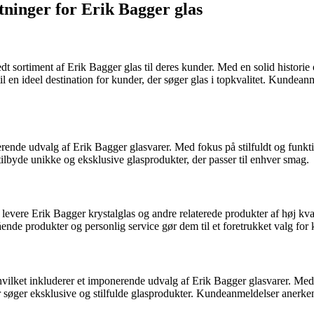
tninger for Erik Bagger glas
bredt sortiment af Erik Bagger glas til deres kunder. Med en solid histor
til en ideel destination for kunder, der søger glas i topkvalitet. Kund
erende udvalg af Erik Bagger glasvarer. Med fokus på stilfuldt og funkt
 tilbyde unikke og eksklusive glasprodukter, der passer til enhver smag.
at levere Erik Bagger krystalglas og andre relaterede produkter af høj k
nde produkter og personlig service gør dem til et foretrukket valg for 
 hvilket inkluderer et imponerende udvalg af Erik Bagger glasvarer. Med
der søger eksklusive og stilfulde glasprodukter. Kundeanmeldelser anerk