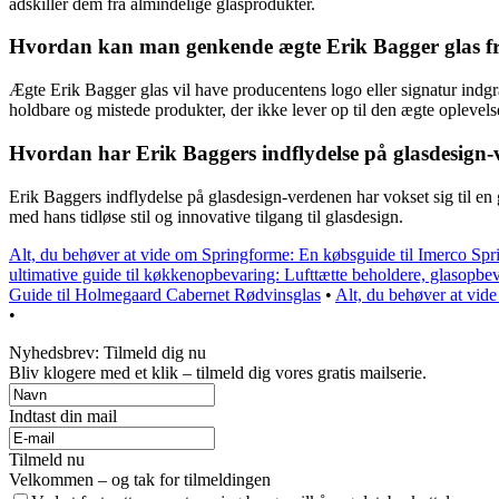
adskiller dem fra almindelige glasprodukter.
Hvordan kan man genkende ægte Erik Bagger glas fra 
Ægte Erik Bagger glas vil have producentens logo eller signatur indgra
holdbare og mistede produkter, der ikke lever op til den ægte oplevels
Hvordan har Erik Baggers indflydelse på glasdesign-
Erik Baggers indflydelse på glasdesign-verdenen har vokset sig til en 
med hans tidløse stil og innovative tilgang til glasdesign.
Alt, du behøver at vide om Springforme: En købsguide til Imerco Sp
ultimative guide til køkkenopbevaring: Lufttætte beholdere, glasopb
Guide til Holmegaard Cabernet Rødvinsglas
•
Alt, du behøver at vid
•
Nyhedsbrev: Tilmeld dig nu
Bliv klogere med et klik – tilmeld dig vores gratis mailserie.
Indtast din mail
Tilmeld nu
Velkommen – og tak for tilmeldingen