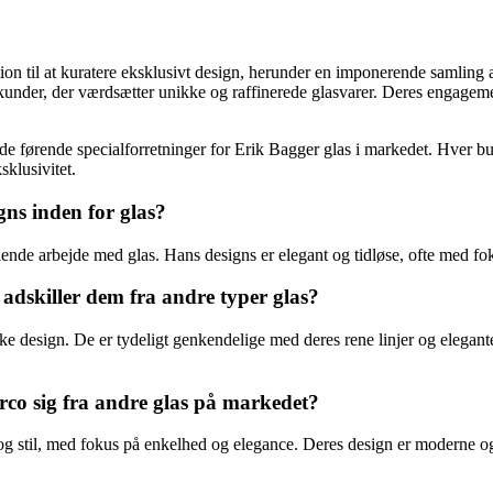
tion til at kuratere eksklusivt design, herunder en imponerende samling
under, der værdsætter unikke og raffinerede glasvarer. Deres engagemen
 de førende specialforretninger for Erik Bagger glas i markedet. Hver b
klusivitet.
ns inden for glas?
ående arbejde med glas. Hans designs er elegant og tidløse, ofte med fo
adskiller dem fra andre typer glas?
ke design. De er tydeligt genkendelige med deres rene linjer og elegante
rco sig fra andre glas på markedet?
 og stil, med fokus på enkelhed og elegance. Deres design er moderne og