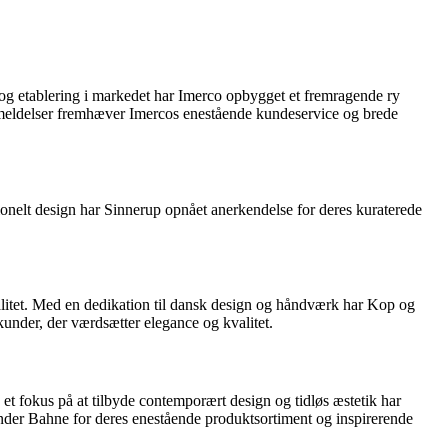
ie og etablering i markedet har Imerco opbygget et fremragende ry
eanmeldelser fremhæver Imercos enestående kundeservice og brede
ionelt design har Sinnerup opnået anerkendelse for deres kuraterede
valitet. Med en dedikation til dansk design og håndværk har Kop og
kunder, der værdsætter elegance og kvalitet.
 et fokus på at tilbyde contemporært design og tidløs æstetik har
ender Bahne for deres enestående produktsortiment og inspirerende