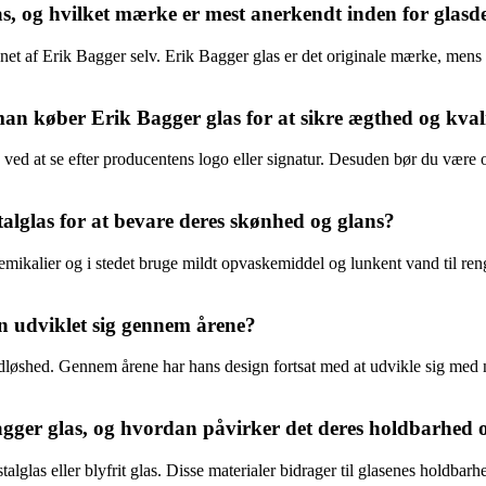
s, og hvilket mærke er mest anerkendt inden for glasd
net af Erik Bagger selv. Erik Bagger glas er det originale mærke, mens EB
n køber Erik Bagger glas for at sikre ægthed og kvali
ed ved at se efter producentens logo eller signatur. Desuden bør du vær
lglas for at bevare deres skønhed og glans?
mikalier og i stedet bruge mildt opvaskemiddel og lunkent vand til reng
n udviklet sig gennem årene?
tidløshed. Gennem årene har hans design fortsat med at udvikle sig me
gger glas, og hvordan påvirker det deres holdbarhed o
talglas eller blyfrit glas. Disse materialer bidrager til glasenes holdbar