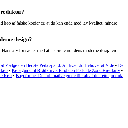
produkter?
ed køb af falske kopier er, at du kan ende med lav kvalitet, mindre
oderne design?
k. Hans arv fortsætter med at inspirere nutidens moderne designere
l at Vælge den Bedste Pedalspand: Alt hvad du Behøver at Vide
•
Den
t køb
•
Købsguide til Brødkurve: Find den Perfekte Zone Brødkurv
•
te Køb
•
Bageforme: Den ultimative guide til køb af det rette produkt