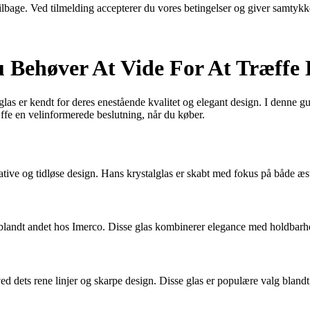
 tilbage. Ved tilmelding accepterer du vores betingelser og giver samtykk
u Behøver At Vide For At Træffe 
 glas er kendt for deres enestående kvalitet og elegant design. I denne g
ffe en velinformerede beslutning, når du køber.
tive og tidløse design. Hans krystalglas er skabt med fokus på både æstet
 blandt andet hos Imerco. Disse glas kombinerer elegance med holdbarhed
ed dets rene linjer og skarpe design. Disse glas er populære valg blandt