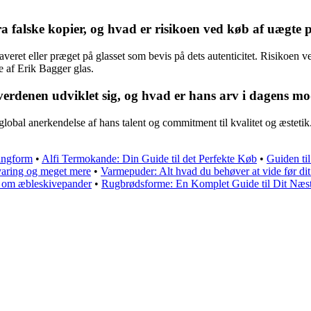
falske kopier, og hvad er risikoen ved køb af uægte 
veret eller præget på glasset som bevis på dets autenticitet. Risikoen v
e af Erik Bagger glas.
verdenen udviklet sig, og hvad er hans arv i dagens m
global anerkendelse af hans talent og commitment til kvalitet og æsteti
ringform
•
Alfi Termokande: Din Guide til det Perfekte Køb
•
Guiden ti
evaring og meget mere
•
Varmepuder: Alt hvad du behøver at vide før di
e om æbleskivepander
•
Rugbrødsforme: En Komplet Guide til Dit Næs