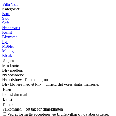
Villa Valg
Kategorier
Bord
Stol
Sofa
Hvidevarer
Kunst
Blomster
Lys
Møbler
Maling
Kloak
Min konto
Bliv medlem
Nyhedsbreve
Nyhedsbrev: Tilmeld dig nu
Bliv klogere med et klik – tilmeld dig vores gratis mailserie.
Indtast din mail
Tilmeld nu
Velkommen – og tak for tilmeldingen
Ved at fortsætte accepterer jeg brugervilkår og databeskyttelse.