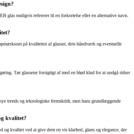
esign?
 glas muligvis refererer til en forkortelse eller en alternative navn.
tet?
e opmærksom på kvaliteten af glasset, dets håndværk og eventuelle
øring. Tør glassene forsigtigt af med en blød klud for at undgå ridser
d nye trends og teknologiske fremskridt, men hans grundlæggende
g kvalitet?
hed og kvalitet ved at give dem en vis klarhed, glans og elegance, der