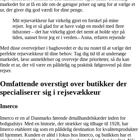
markedet for at få en ide om de gængse priser og sørg for at vælge et
ur, der giver dig god værdi for dine penge.
Mit rejsevækkeur har virkelig gjort en forskel på mine
rejser. Jeg er så glad for at have valgt en model med flere
tidszoner – det har virkelig gjort det nemt at holde styr på
tiden, uanset hvor jeg er i verden.- Anna, erfaren rejsende
Med disse overvejelser i baghovedet er du nu rustet til at vælge det
perfekte rejsevækkeur til dine behov. Tag dig tid til at undersøge
markedet, læse anmeldelser og overveje dine prioriteter, så du kan
finde et ur, der vil være en pålidelig og praktisk følgesvend på dine
rejser.
Omfattende overstigt over butikker der
specialiserer sig i rejsevækkeur
Imerco
Imerco er en af Danmarks førende detailhandelskæder inden for
boligudstyr. Med en historie, der strækker sig tilbage til 1928, har
Imerco etableret sig som en pålidelig destination for kvalitetsprodukter
til hjemmet. Kunden er altid i fokus hos Imerco, og butikken har et