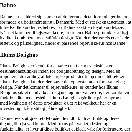
Bahne
Bahne har etableret sig som en af de førende detailforretninger inden
for mode og boligindretning i Danmark. Med et stærkt engagement i at
tilfredsstille kundernes behov, har Bahne skabt en loyal kundebase.
Når det kommer til rejsevækkeure, prioriterer Bahne produkter af høj
kvalitet kombineret med stilfuldt design. Kunder, der værdsætter både
æstetik og pålidelighed, finder et passende rejsevækkeur hos Bahne.
Illums Bolighus
Illums Bolighus er kendt for at være en af de mest eksklusive
destinationsbutikker inden for boligindretning og design. Med en
imponerende samling af luksuriøse produkter til hjemmet tiltrækker
Illums Bolighus kunder, der søger det ypperste inden for kvalitet og
design. Når det kommer til rejsevækkeure, er kunder hos Illums
Bolighus sikret et udvalg af elegante og innovative ure, der kombinerer
funktionalitet med æstetik. Illums Bolighus går ikke på kompromis
med kvaliteten af deres produkter, og et rejsevækkeur her er en
investering i både stil og pålidelighed.
Denne oversigt giver et dybtgående indblik i hver butik og deres
tilgang til rejsevækkeure. Med fokus på kvalitet, design og
funktionalitet er hver af disse butikker et ideelt valg for forbrugere, der