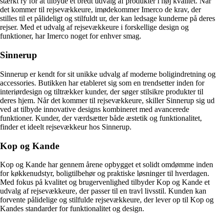
stærkt ry for at tilbyde et bredt udvalg af produkter i høj kvalitet. Når
det kommer til rejsevækkeure, imødekommer Imerco de krav, der
stilles til et pålideligt og stilfuldt ur, der kan ledsage kunderne på deres
rejser. Med et udvalg af rejsevækkeure i forskellige design og
funktioner, har Imerco noget for enhver smag.
Sinnerup
Sinnerup er kendt for sit unikke udvalg af moderne boligindretning og
accessories. Butikken har etableret sig som en trendsetter inden for
interiørdesign og tiltrækker kunder, der søger stilsikre produkter til
deres hjem. Når det kommer til rejsevækkeure, skiller Sinnerup sig ud
ved at tilbyde innovative designs kombineret med avancerede
funktioner. Kunder, der værdsætter både æstetik og funktionalitet,
finder et ideelt rejsevækkeur hos Sinnerup.
Kop og Kande
Kop og Kande har gennem årene opbygget et solidt omdømme inden
for køkkenudstyr, boligtilbehør og praktiske løsninger til hverdagen.
Med fokus på kvalitet og brugervenlighed tilbyder Kop og Kande et
udvalg af rejsevækkeure, der passer til en travl livsstil. Kunden kan
forvente pålidelige og stilfulde rejsevækkeure, der lever op til Kop og
Kandes standarder for funktionalitet og design.