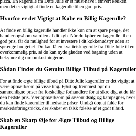
pizza. En kagerulle fra Ditte Julie er et must-have i ethvert køkken,
men det er vigtigt at finde en kagerulle til en god pris.
Hvorfor er det Vigtigt at Købe en Billig Kagerulle?
At finde en billig kagerulle handler ikke kun om at spare penge, det
handler også om værdien af dit køb. Når du køber en kagerulle til en
god pris, får du mulighed for at investere i dit køkkenudstyr uden at
sprænge budgettet. Du kan få en kvalitetskagerulle fra Ditte Julie til en
overkommelig pris, så du kan nyde glæden ved bagning uden at
bekymre dig om omkostningerne.
Sådan Finder du Genuint Billige Tilbud på Kageruller
For at finde ægte billige tilbud på Ditte Julie kageruller er det vigtigt at
være opmærksom på visse ting. Først og fremmest bør du
sammenligne priser fra forskellige forhandlere for at sikre dig, at du får
den bedste pris. Vær opmærksom på sæsonudsalg og kampagner, hvor
du kan finde kageruller til nedsatte priser. Undgå dog at falde for
markedsføringstricks, der skaber en falsk følelse af et godt tilbud.
Skab en Skarp Øje for Ægte Tilbud og Billige
Kageruller