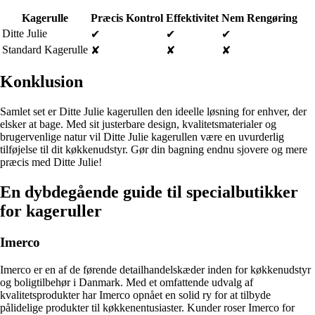
Kagerulle
Præcis Kontrol
Effektivitet
Nem Rengøring
Ditte Julie
✔
✔
✔
Standard Kagerulle
✘
✘
✘
Konklusion
Samlet set er Ditte Julie kagerullen den ideelle løsning for enhver, der
elsker at bage. Med sit justerbare design, kvalitetsmaterialer og
brugervenlige natur vil Ditte Julie kagerullen være en uvurderlig
tilføjelse til dit køkkenudstyr. Gør din bagning endnu sjovere og mere
præcis med Ditte Julie!
En dybdegående guide til specialbutikker
for kageruller
Imerco
Imerco er en af de førende detailhandelskæder inden for køkkenudstyr
og boligtilbehør i Danmark. Med et omfattende udvalg af
kvalitetsprodukter har Imerco opnået en solid ry for at tilbyde
pålidelige produkter til køkkenentusiaster. Kunder roser Imerco for