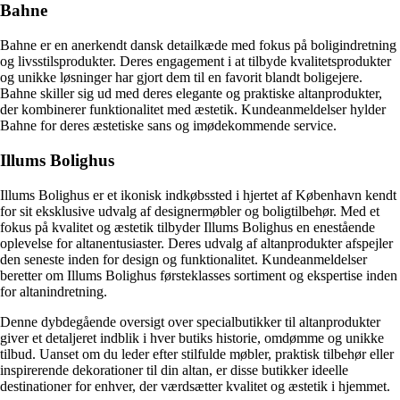
Bahne
Bahne er en anerkendt dansk detailkæde med fokus på boligindretning
og livsstilsprodukter. Deres engagement i at tilbyde kvalitetsprodukter
og unikke løsninger har gjort dem til en favorit blandt boligejere.
Bahne skiller sig ud med deres elegante og praktiske altanprodukter,
der kombinerer funktionalitet med æstetik. Kundeanmeldelser hylder
Bahne for deres æstetiske sans og imødekommende service.
Illums Bolighus
Illums Bolighus er et ikonisk indkøbssted i hjertet af København kendt
for sit eksklusive udvalg af designermøbler og boligtilbehør. Med et
fokus på kvalitet og æstetik tilbyder Illums Bolighus en enestående
oplevelse for altanentusiaster. Deres udvalg af altanprodukter afspejler
den seneste inden for design og funktionalitet. Kundeanmeldelser
beretter om Illums Bolighus førsteklasses sortiment og ekspertise inden
for altanindretning.
Denne dybdegående oversigt over specialbutikker til altanprodukter
giver et detaljeret indblik i hver butiks historie, omdømme og unikke
tilbud. Uanset om du leder efter stilfulde møbler, praktisk tilbehør eller
inspirerende dekorationer til din altan, er disse butikker ideelle
destinationer for enhver, der værdsætter kvalitet og æstetik i hjemmet.