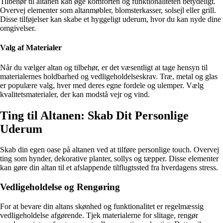
Tilbehør til altanen kan øge komforten og funktionaliteten betydeligt.
Overvej elementer som altanmøbler, blomsterkasser, solsejl eller grill.
Disse tilføjelser kan skabe et hyggeligt uderum, hvor du kan nyde dine
omgivelser.
Valg af Materialer
Når du vælger altan og tilbehør, er det væsentligt at tage hensyn til
materialernes holdbarhed og vedligeholdelseskrav. Træ, metal og glas
er populære valg, hver med deres egne fordele og ulemper. Vælg
kvalitetsmaterialer, der kan modstå vejr og vind.
Ting til Altanen: Skab Dit Personlige
Uderum
Skab din egen oase på altanen ved at tilføre personlige touch. Overvej
ting som hynder, dekorative planter, sollys og tæpper. Disse elementer
kan gøre din altan til et afslappende tilflugtssted fra hverdagens stress.
Vedligeholdelse og Rengøring
For at bevare din altans skønhed og funktionalitet er regelmæssig
vedligeholdelse afgørende. Tjek materialerne for slitage, rengør