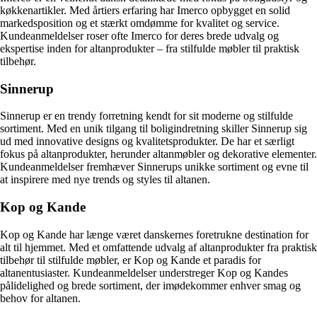
køkkenartikler. Med årtiers erfaring har Imerco opbygget en solid
markedsposition og et stærkt omdømme for kvalitet og service.
Kundeanmeldelser roser ofte Imerco for deres brede udvalg og
ekspertise inden for altanprodukter – fra stilfulde møbler til praktisk
tilbehør.
Sinnerup
Sinnerup er en trendy forretning kendt for sit moderne og stilfulde
sortiment. Med en unik tilgang til boligindretning skiller Sinnerup sig
ud med innovative designs og kvalitetsprodukter. De har et særligt
fokus på altanprodukter, herunder altanmøbler og dekorative elementer.
Kundeanmeldelser fremhæver Sinnerups unikke sortiment og evne til
at inspirere med nye trends og styles til altanen.
Kop og Kande
Kop og Kande har længe været danskernes foretrukne destination for
alt til hjemmet. Med et omfattende udvalg af altanprodukter fra praktisk
tilbehør til stilfulde møbler, er Kop og Kande et paradis for
altanentusiaster. Kundeanmeldelser understreger Kop og Kandes
pålidelighed og brede sortiment, der imødekommer enhver smag og
behov for altanen.