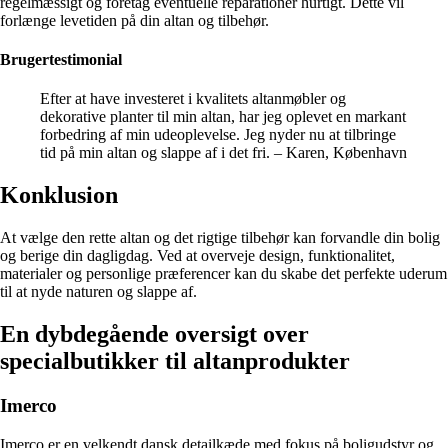
regelmæssigt og foretag eventuelle reparationer hurtigt. Dette vil
forlænge levetiden på din altan og tilbehør.
Brugertestimonial
Efter at have investeret i kvalitets altanmøbler og
dekorative planter til min altan, har jeg oplevet en markant
forbedring af min udeoplevelse. Jeg nyder nu at tilbringe
tid på min altan og slappe af i det fri. – Karen, København
Konklusion
At vælge den rette altan og det rigtige tilbehør kan forvandle din bolig
og berige din dagligdag. Ved at overveje design, funktionalitet,
materialer og personlige præferencer kan du skabe det perfekte uderum
til at nyde naturen og slappe af.
En dybdegående oversigt over
specialbutikker til altanprodukter
Imerco
Imerco er en velkendt dansk detailkæde med fokus på boligudstyr og