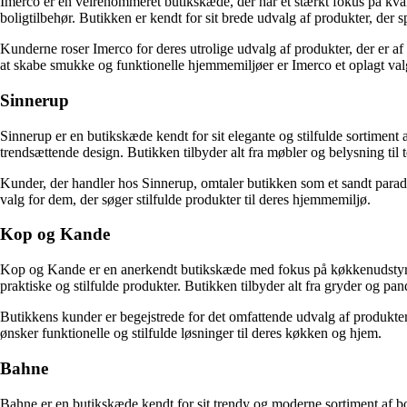
Imerco er en velrenommeret butikskæde, der har et stærkt fokus på kvali
boligtilbehør. Butikken er kendt for sit brede udvalg af produkter, der
Kunderne roser Imerco for deres utrolige udvalg af produkter, der er a
at skabe smukke og funktionelle hjemmemiljøer er Imerco et oplagt valg
Sinnerup
Sinnerup er en butikskæde kendt for sit elegante og stilfulde sortiment a
trendsættende design. Butikken tilbyder alt fra møbler og belysning til te
Kunder, der handler hos Sinnerup, omtaler butikken som et sandt paradis 
valg for dem, der søger stilfulde produkter til deres hjemmemiljø.
Kop og Kande
Kop og Kande er en anerkendt butikskæde med fokus på køkkenudstyr, br
praktiske og stilfulde produkter. Butikken tilbyder alt fra gryder og pa
Butikkens kunder er begejstrede for det omfattende udvalg af produkter
ønsker funktionelle og stilfulde løsninger til deres køkken og hjem.
Bahne
Bahne er en butikskæde kendt for sit trendy og moderne sortiment af bo