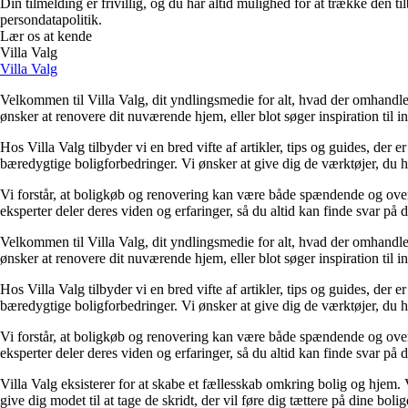
Din tilmelding er frivillig, og du har altid mulighed for at trække den 
persondatapolitik.
Lær os at kende
Villa Valg
Villa Valg
Velkommen til Villa Valg, dit yndlingsmedie for alt, hvad der omhandle
ønsker at renovere dit nuværende hjem, eller blot søger inspiration til in
Hos Villa Valg tilbyder vi en bred vifte af artikler, tips og guides, de
bæredygtige boligforbedringer. Vi ønsker at give dig de værktøjer, du h
Vi forstår, at boligkøb og renovering kan være både spændende og overv
eksperter deler deres viden og erfaringer, så du altid kan finde svar på d
Velkommen til Villa Valg, dit yndlingsmedie for alt, hvad der omhandle
ønsker at renovere dit nuværende hjem, eller blot søger inspiration til in
Hos Villa Valg tilbyder vi en bred vifte af artikler, tips og guides, de
bæredygtige boligforbedringer. Vi ønsker at give dig de værktøjer, du h
Vi forstår, at boligkøb og renovering kan være både spændende og overv
eksperter deler deres viden og erfaringer, så du altid kan finde svar på d
Villa Valg eksisterer for at skabe et fællesskab omkring bolig og hjem.
give dig modet til at tage de skridt, der vil føre dig tættere på dine bol