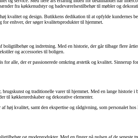
tet og service. Med flere års erfaring inden for detailhandel har Imerc
 spænder fra køkkenudstyr og badeværelsestilbehør til møbler og dekorat
f høj kvalitet og design. Butikkens dedikation til at opfylde kundernes
 for enhver, der søger kvalitetsprodukter til hjemmet.
f boligtilbehør og indretning. Med en historie, der går tilbage flere årt
kstiler og accessories til boligen.
for alle, der er passionerede omkring æstetik og kvalitet. Sinnerup form
ugskunst og traditionelle varer til hjemmet. Med en lange historie i 
nder til køkkenredskaber og dekorative elementer.
 af høj kvalitet, samt den ekspertise og rådgivning, som personalet ho
ligtilbehør og modeprodukter. Med en finger på pulsen af de seneste tr