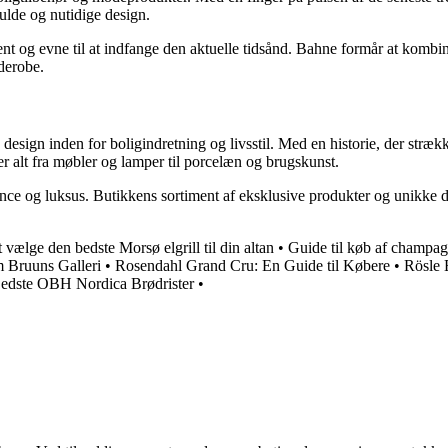
fulde og nutidige design.
 og evne til at indfange den aktuelle tidsånd. Bahne formår at kombinere
derobe.
design inden for boligindretning og livsstil. Med en historie, der strække
er alt fra møbler og lamper til porcelæn og brugskunst.
nce og luksus. Butikkens sortiment af eksklusive produkter og unikke de
t vælge den bedste Morsø elgrill til din altan
•
Guide til køb af champag
m Bruuns Galleri
•
Rosendahl Grand Cru: En Guide til Købere
•
Rösle 
 Bedste OBH Nordica Brødrister
•