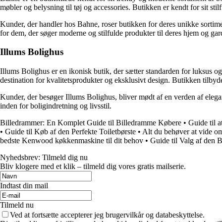
møbler og belysning til tøj og accessories. Butikken er kendt for sit stil
Kunder, der handler hos Bahne, roser butikken for deres unikke sortiment
for dem, der søger moderne og stilfulde produkter til deres hjem og gar
Illums Bolighus
Illums Bolighus er en ikonisk butik, der sætter standarden for luksus og 
destination for kvalitetsprodukter og eksklusivt design. Butikken tilbyd
Kunder, der besøger Illums Bolighus, bliver mødt af en verden af elega
inden for boligindretning og livsstil.
Billedrammer: En Komplet Guide til Billedramme Købere
•
Guide til a
•
Guide til Køb af den Perfekte Toiletbørste
•
Alt du behøver at vide o
bedste Kenwood køkkenmaskine til dit behov
•
Guide til Valg af den
Nyhedsbrev: Tilmeld dig nu
Bliv klogere med et klik – tilmeld dig vores gratis mailserie.
Indtast din mail
Tilmeld nu
Ved at fortsætte accepterer jeg brugervilkår og databeskyttelse.