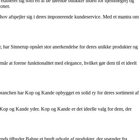
o etableret sig som en af de førende butikker inden for hjemmegrej og
ioner.
 behov afspejler sig i deres imponerende kundeservice. Med et mantra om
ier, har Sinnerup opnået stor anerkendelse for deres unikke produkter og
år at forene funktionalitet med elegance, hvilket gør dem til et ideelt
branchen har Kop og Kande opbygget en solid ry for deres sortiment af
s Kop og Kande yder. Kop og Kande er det ideelle valg for dem, der
ends tilbyder Bahne et bredt udvalg af produkter, der spænder fra