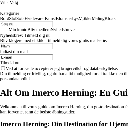
Villa Valg
Kategorier
Bord
Stol
Sofa
Hvidevarer
Kunst
Blomster
Lys
Møbler
Maling
Kloak
Min konto
Bliv medlem
Nyhedsbreve
Nyhedsbrev: Tilmeld dig nu
Bliv klogere med et klik – tilmeld dig vores gratis mailserie.
Indtast din mail
Tilmeld nu
Ved at fortsætte accepterer jeg brugervilkår og databeskyttelse.
Din tilmelding er frivillig, og du har altid mulighed for at trække den 
persondatapolitik.
Alt Om Imerco Herning: En Gui
Velkommen til vores guide om Imerco Herning, din go-to destination for 
kan forvente, samt de bedste åbningstider.
Imerco Herning: Din Destination for Hjem