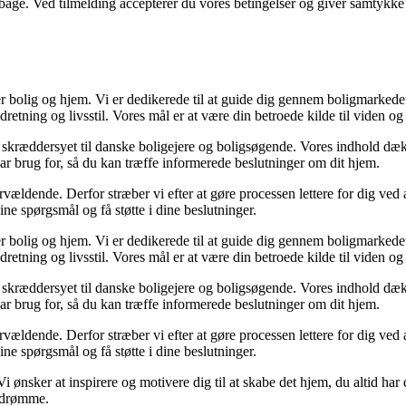
tilbage. Ved tilmelding accepterer du vores betingelser og giver samtykke
r bolig og hjem. Vi er dedikerede til at guide dig gennem boligmarkede
dretning og livsstil. Vores mål er at være din betroede kilde til viden og 
r er skræddersyet til danske boligejere og boligsøgende. Vores indhold dæ
ar brug for, så du kan træffe informerede beslutninger om dit hjem.
ældende. Derfor stræber vi efter at gøre processen lettere for dig ved 
ine spørgsmål og få støtte i dine beslutninger.
r bolig og hjem. Vi er dedikerede til at guide dig gennem boligmarkede
dretning og livsstil. Vores mål er at være din betroede kilde til viden og 
r er skræddersyet til danske boligejere og boligsøgende. Vores indhold dæ
ar brug for, så du kan træffe informerede beslutninger om dit hjem.
ældende. Derfor stræber vi efter at gøre processen lettere for dig ved 
ine spørgsmål og få støtte i dine beslutninger.
 Vi ønsker at inspirere og motivere dig til at skabe det hjem, du altid 
igdrømme.