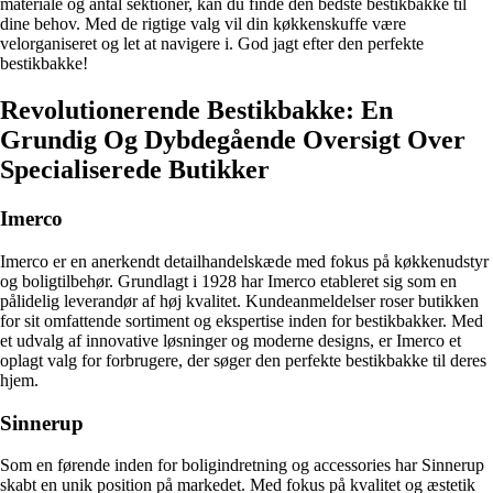
materiale og antal sektioner, kan du finde den bedste bestikbakke til
dine behov. Med de rigtige valg vil din køkkenskuffe være
velorganiseret og let at navigere i. God jagt efter den perfekte
bestikbakke!
Revolutionerende Bestikbakke: En
Grundig Og Dybdegående Oversigt Over
Specialiserede Butikker
Imerco
Imerco er en anerkendt detailhandelskæde med fokus på køkkenudstyr
og boligtilbehør. Grundlagt i 1928 har Imerco etableret sig som en
pålidelig leverandør af høj kvalitet. Kundeanmeldelser roser butikken
for sit omfattende sortiment og ekspertise inden for bestikbakker. Med
et udvalg af innovative løsninger og moderne designs, er Imerco et
oplagt valg for forbrugere, der søger den perfekte bestikbakke til deres
hjem.
Sinnerup
Som en førende inden for boligindretning og accessories har Sinnerup
skabt en unik position på markedet. Med fokus på kvalitet og æstetik