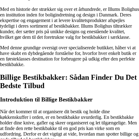
Med en historie der strækker sig over et århundrede, er Illums Bolighus
en institution inden for boligindretning og design i Danmark. Deres
ekspertise og engagement i at levere kvalitetsprodukter afspejles
tydeligt i deres sortiment af bestikbakker. Illums Bolighus tiltrækker
kunder, der sætter pris på unikke designs og enestående kvalitet,
hvilket gør dem til det foretrukne valg for bestikbakker i særklasse.
Med denne grundige oversigt over specialiserede butikker, håber vi at
have skabt en dybdegående forståelse for, hvorfor hver enkelt butik er
en førsteklasses destination for forbrugere på udkig efter den perfekte
bestikbakke.
Billige Bestikbakker: Sådan Finder Du Det
Bedste Tilbud
Introduktion til Billige Bestikbakker
Når det kommer til at organisere dit bestik og holde dine
køkkenskuffer i orden, er en bestikbakke uvurderlig. En bestikbakke
holder dine knive, gafler og skeer organiseret og let tilgængelige. Men
at finde den rette bestikbakke til en god pris kan virke som en
udfordring. Derfor er det vigtigt at vide, hvordan man spotter billige og