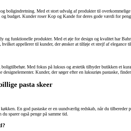
 boligindretning. Med et stort udvalg af produkter til overkommelige
stil og budget. Kunder roser Kop og Kande for deres gode værdi for pen
dy og funktionelle produkter. Med et øje for design og kvalitet har Bahn
vilket appellerer til kunder, der ønsker at tilføje et strejf af elegance t
 boligtilbehør. Med fokus på luksus og æstetik tilbyder butikken et kura
 designelementer. Kunder, der søger efter en luksuriøs pastaske, finder 
illige pasta skeer
 køkken. En god pastaske er en uundværlig redskab, når du tilbereder pasta
en du sparer også penge på samme tid.
ud?