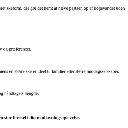
foreret skeform, der gør det nemt at hæve pastaen op af kogevandet uden
hov og præferencer.
ns en større ske er ideel til familier eller større middagsselskaber.
 og håndtagets længde.
en stor forskel i din madlavningsoplevelse.