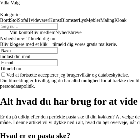
Villa Valg
Kategorier
Bord
Stol
Sofa
Hvidevarer
Kunst
Blomster
Lys
Møbler
Maling
Kloak
Min konto
Bliv medlem
Nyhedsbreve
Nyhedsbrev: Tilmeld dig nu
Bliv klogere med et klik – tilmeld dig vores gratis mailserie.
Indtast din mail
Tilmeld nu
Ved at fortsætte accepterer jeg brugervilkår og databeskyttelse.
Din tilmelding er frivillig, og du har altid mulighed for at trække den 
persondatapolitik.
Alt hvad du har brug for at vide
Er du på udkig efter den perfekte pasta ske til din køkken? At vælge de
måde. I denne artikel vil vi dykke ned i alt, hvad du bør overveje, når 
Hvad er en pasta ske?