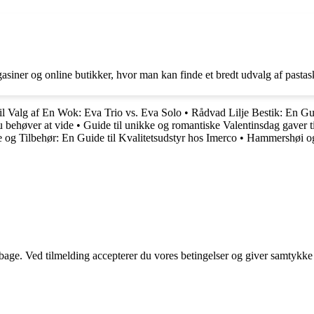
iner og online butikker, hvor man kan finde et bredt udvalg af pastaske 
il Valg af En Wok: Eva Trio vs. Eva Solo
•
Rådvad Lilje Bestik: En Gu
u behøver at vide
•
Guide til unikke og romantiske Valentinsdag gaver t
g Tilbehør: En Guide til Kvalitetsudstyr hos Imerco
•
Hammershøi og
tilbage. Ved tilmelding accepterer du vores betingelser og giver samtykke