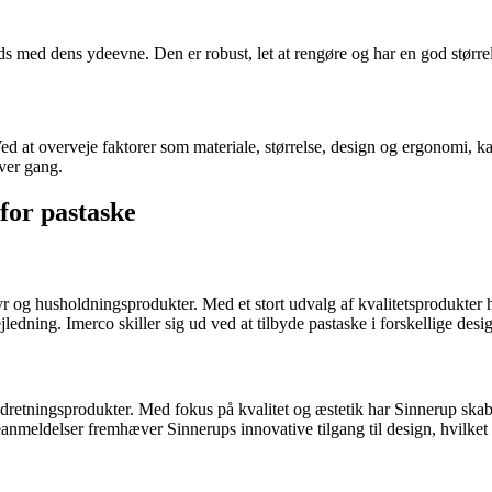
freds med dens ydeevne. Den er robust, let at rengøre og har en god større
d at overveje faktorer som materiale, størrelse, design og ergonomi, ka
ver gang.
for pastaske
tyr og husholdningsprodukter. Med et stort udvalg af kvalitetsprodukter
edning. Imerco skiller sig ud ved at tilbyde pastaske i forskellige desi
retningsprodukter. Med fokus på kvalitet og æstetik har Sinnerup skabt
anmeldelser fremhæver Sinnerups innovative tilgang til design, hvilket g