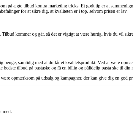
om på ægte tilbud kontra marketing tricks. Et godt tip er at sammenligne p
falinger for at sikre dig, at kvaliteten er i top, selvom prisen er lav.
l. Tilbud kommer og går, så det er vigtigt at være hurtig, hvis du vil si
r dig penge, samtidig med at du får et kvalitetsprodukt. Ved at være op
 bedste tilbud på pastaske og få en billig og pålidelig pasta ske til din
 og være opmærksom på udsalg og kampagner, der kan give dig en god pri
ta med.