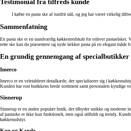
Testimonial fra tilfreds kunde
I købte en pasta ske af rustfrit stål, og jeg har været virkelig til
Sammenfatning
En pasta ske er en uundværlig køkkenredskab for enhver pastaelsker. Ve
rette ske kan du præsentere og nyde lækker pasta på en elegant måde h
En grundig gennemgang af specialbutikker 
Imerco
Imerco er en veletableret detailkæde, der specialiserer sig i køkkenuds
Kunden har rost butikkens brede sortiment samt personalets kyndige vejl
Sinnerup
Sinnerup er en anden populær butik, der tilbyder unikke og moderne ind
af pastaske er ikke kun funktionelt, men også stilfuldt og trendy. Kunde
køkkenudstyr.
Kop og Kande