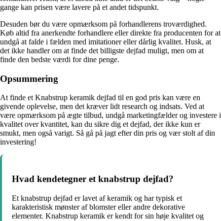
gange kan prisen være lavere på et andet tidspunkt.
Desuden bør du være opmærksom på forhandlerens troværdighed.
Køb altid fra anerkendte forhandlere eller direkte fra producenten for at
undgå at falde i fælden med imitationer eller dårlig kvalitet. Husk, at
det ikke handler om at finde det billigste dejfad muligt, men om at
finde den bedste værdi for dine penge.
Opsummering
At finde et Knabstrup keramik dejfad til en god pris kan være en
givende oplevelse, men det kræver lidt research og indsats. Ved at
være opmærksom på ægte tilbud, undgå marketingfælder og investere i
kvalitet over kvantitet, kan du sikre dig et dejfad, der ikke kun er
smukt, men også varigt. Så gå på jagt efter din pris og vær stolt af din
investering!
Hvad kendetegner et knabstrup dejfad?
Et knabstrup dejfad er lavet af keramik og har typisk et
karakteristisk mønster af blomster eller andre dekorative
elementer. Knabstrup keramik er kendt for sin høje kvalitet og