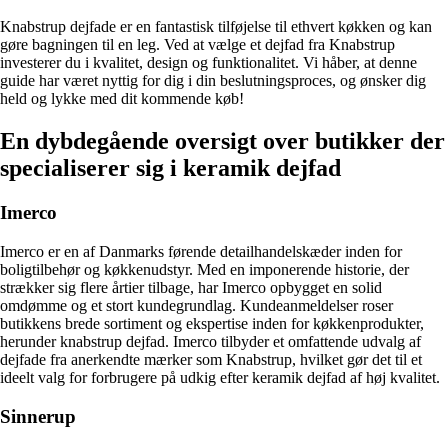
Knabstrup dejfade er en fantastisk tilføjelse til ethvert køkken og kan
gøre bagningen til en leg. Ved at vælge et dejfad fra Knabstrup
investerer du i kvalitet, design og funktionalitet. Vi håber, at denne
guide har været nyttig for dig i din beslutningsproces, og ønsker dig
held og lykke med dit kommende køb!
En dybdegående oversigt over butikker der
specialiserer sig i keramik dejfad
Imerco
Imerco er en af Danmarks førende detailhandelskæder inden for
boligtilbehør og køkkenudstyr. Med en imponerende historie, der
strækker sig flere årtier tilbage, har Imerco opbygget en solid
omdømme og et stort kundegrundlag. Kundeanmeldelser roser
butikkens brede sortiment og ekspertise inden for køkkenprodukter,
herunder knabstrup dejfad. Imerco tilbyder et omfattende udvalg af
dejfade fra anerkendte mærker som Knabstrup, hvilket gør det til et
ideelt valg for forbrugere på udkig efter keramik dejfad af høj kvalitet.
Sinnerup