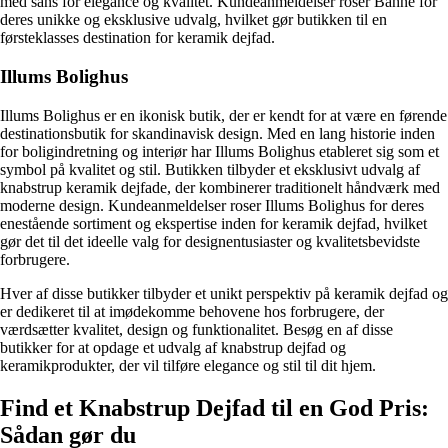
med sans for elegance og kvalitet. Kundeanmeldelser roser Bahne for
deres unikke og eksklusive udvalg, hvilket gør butikken til en
førsteklasses destination for keramik dejfad.
Illums Bolighus
Illums Bolighus er en ikonisk butik, der er kendt for at være en førende
destinationsbutik for skandinavisk design. Med en lang historie inden
for boligindretning og interiør har Illums Bolighus etableret sig som et
symbol på kvalitet og stil. Butikken tilbyder et eksklusivt udvalg af
knabstrup keramik dejfade, der kombinerer traditionelt håndværk med
moderne design. Kundeanmeldelser roser Illums Bolighus for deres
enestående sortiment og ekspertise inden for keramik dejfad, hvilket
gør det til det ideelle valg for designentusiaster og kvalitetsbevidste
forbrugere.
Hver af disse butikker tilbyder et unikt perspektiv på keramik dejfad og
er dedikeret til at imødekomme behovene hos forbrugere, der
værdsætter kvalitet, design og funktionalitet. Besøg en af disse
butikker for at opdage et udvalg af knabstrup dejfad og
keramikprodukter, der vil tilføre elegance og stil til dit hjem.
Find et Knabstrup Dejfad til en God Pris:
Sådan gør du