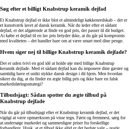
Søg efter et billigt Knabstrup keramik dejfad
Et Knabstrup dejfad er ikke blot et almindeligt køkkenredskab – det er
et kunstværk lavet af dansk keramik. Når du leder efter et sådant
dejfad, er det afgørende at finde en god pris, der passer til dit budget.
At købe et dejfad til en lav pris betyder ikke, at du går på kompromis
med kvaliteten – det handler bare om at være smart med dine penge.
Hvem siger nej til billige Knabstrup keramik dejfade?
Det er uden tvivl en god idé at holde øje med billige Knabstrup
keramik dejfade. Med et sådant dejfad kan du imponere dine gæster og
samtidig have et unikt stykke dansk design i dit hjem. Men hvordan
sikrer du dig, at du finder en ægte billig pris og ikke bare en falsk
markedsføringsstrategi?
Tilbudsjagt: Sådan spotter du ægte tilbud på
Knabstrup dejfade
Når du går på tilbudsjagt efter et Knabstrup keramik dejfad, er det
vigtigt at være opmærksom på visse tegn. Først og fremmest, sørg for
at undersøge markedet og sammenligne priser fra forskellige
forhandlere. Husk, at et tilbud ikke altid er det bedste valg – nogle