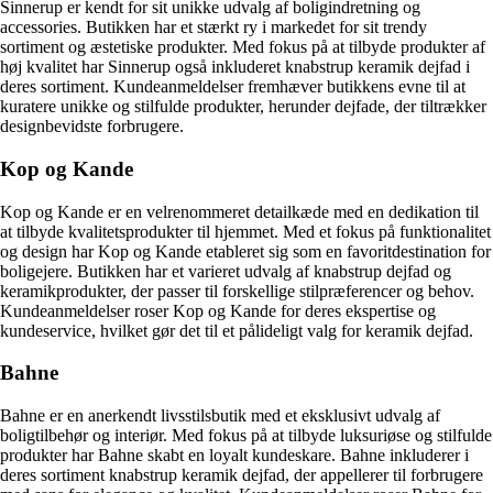
Sinnerup er kendt for sit unikke udvalg af boligindretning og
accessories. Butikken har et stærkt ry i markedet for sit trendy
sortiment og æstetiske produkter. Med fokus på at tilbyde produkter af
høj kvalitet har Sinnerup også inkluderet knabstrup keramik dejfad i
deres sortiment. Kundeanmeldelser fremhæver butikkens evne til at
kuratere unikke og stilfulde produkter, herunder dejfade, der tiltrækker
designbevidste forbrugere.
Kop og Kande
Kop og Kande er en velrenommeret detailkæde med en dedikation til
at tilbyde kvalitetsprodukter til hjemmet. Med et fokus på funktionalitet
og design har Kop og Kande etableret sig som en favoritdestination for
boligejere. Butikken har et varieret udvalg af knabstrup dejfad og
keramikprodukter, der passer til forskellige stilpræferencer og behov.
Kundeanmeldelser roser Kop og Kande for deres ekspertise og
kundeservice, hvilket gør det til et pålideligt valg for keramik dejfad.
Bahne
Bahne er en anerkendt livsstilsbutik med et eksklusivt udvalg af
boligtilbehør og interiør. Med fokus på at tilbyde luksuriøse og stilfulde
produkter har Bahne skabt en loyalt kundeskare. Bahne inkluderer i
deres sortiment knabstrup keramik dejfad, der appellerer til forbrugere