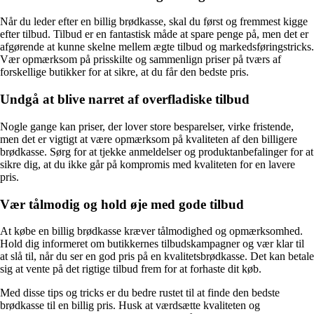
Når du leder efter en billig brødkasse, skal du først og fremmest kigge
efter tilbud. Tilbud er en fantastisk måde at spare penge på, men det er
afgørende at kunne skelne mellem ægte tilbud og markedsføringstricks.
Vær opmærksom på prisskilte og sammenlign priser på tværs af
forskellige butikker for at sikre, at du får den bedste pris.
Undgå at blive narret af overfladiske tilbud
Nogle gange kan priser, der lover store besparelser, virke fristende,
men det er vigtigt at være opmærksom på kvaliteten af den billigere
brødkasse. Sørg for at tjekke anmeldelser og produktanbefalinger for at
sikre dig, at du ikke går på kompromis med kvaliteten for en lavere
pris.
Vær tålmodig og hold øje med gode tilbud
At købe en billig brødkasse kræver tålmodighed og opmærksomhed.
Hold dig informeret om butikkernes tilbudskampagner og vær klar til
at slå til, når du ser en god pris på en kvalitetsbrødkasse. Det kan betale
sig at vente på det rigtige tilbud frem for at forhaste dit køb.
Med disse tips og tricks er du bedre rustet til at finde den bedste
brødkasse til en billig pris. Husk at værdsætte kvaliteten og