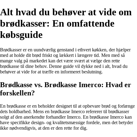
Alt hvad du behøver at vide om
brødkasser: En omfattende
købsguide
Brødkasser er en uundværlig genstand i ethvert køkken, der hjælper
med at holde dit brød friskt og lækkert i længere tid. Men med så
mange valg på markedet kan det være svært at vælge den rette
brødkasse til dine behov. Denne guide vil dykke ned i alt, hvad du
behøver at vide for at træffe en informeret beslutning.
Brødkasse vs. Brødkasse Imerco: Hvad er
forskellen?
En brødkasse er en beholder designet til at opbevare brød og forlænge
dets holdbarhed. Mens en brødkasse Imerco refererer til brødkasser
solgt af den anerkendte forhandler Imerco. En brødkasse Imerco kan
have specifikke design- og kvalitetsmæssige fordele, men det betyder
ikke nødvendigvis, at den er den rette for dig.