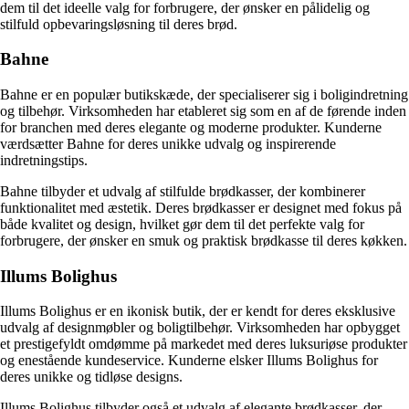
dem til det ideelle valg for forbrugere, der ønsker en pålidelig og
stilfuld opbevaringsløsning til deres brød.
Bahne
Bahne er en populær butikskæde, der specialiserer sig i boligindretning
og tilbehør. Virksomheden har etableret sig som en af de førende inden
for branchen med deres elegante og moderne produkter. Kunderne
værdsætter Bahne for deres unikke udvalg og inspirerende
indretningstips.
Bahne tilbyder et udvalg af stilfulde brødkasser, der kombinerer
funktionalitet med æstetik. Deres brødkasser er designet med fokus på
både kvalitet og design, hvilket gør dem til det perfekte valg for
forbrugere, der ønsker en smuk og praktisk brødkasse til deres køkken.
Illums Bolighus
Illums Bolighus er en ikonisk butik, der er kendt for deres eksklusive
udvalg af designmøbler og boligtilbehør. Virksomheden har opbygget
et prestigefyldt omdømme på markedet med deres luksuriøse produkter
og enestående kundeservice. Kunderne elsker Illums Bolighus for
deres unikke og tidløse designs.
Illums Bolighus tilbyder også et udvalg af elegante brødkasser, der