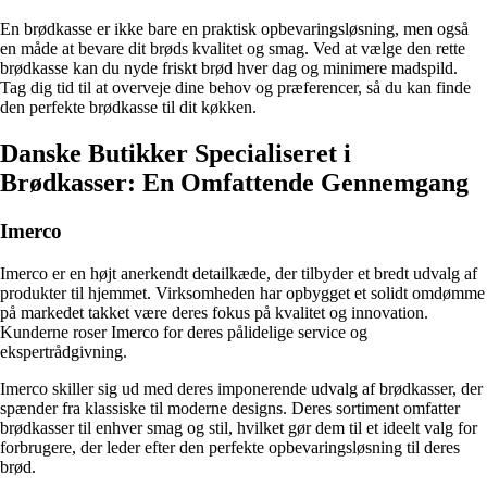
En brødkasse er ikke bare en praktisk opbevaringsløsning, men også
en måde at bevare dit brøds kvalitet og smag. Ved at vælge den rette
brødkasse kan du nyde friskt brød hver dag og minimere madspild.
Tag dig tid til at overveje dine behov og præferencer, så du kan finde
den perfekte brødkasse til dit køkken.
Danske Butikker Specialiseret i
Brødkasser: En Omfattende Gennemgang
Imerco
Imerco er en højt anerkendt detailkæde, der tilbyder et bredt udvalg af
produkter til hjemmet. Virksomheden har opbygget et solidt omdømme
på markedet takket være deres fokus på kvalitet og innovation.
Kunderne roser Imerco for deres pålidelige service og
ekspertrådgivning.
Imerco skiller sig ud med deres imponerende udvalg af brødkasser, der
spænder fra klassiske til moderne designs. Deres sortiment omfatter
brødkasser til enhver smag og stil, hvilket gør dem til et ideelt valg for
forbrugere, der leder efter den perfekte opbevaringsløsning til deres
brød.