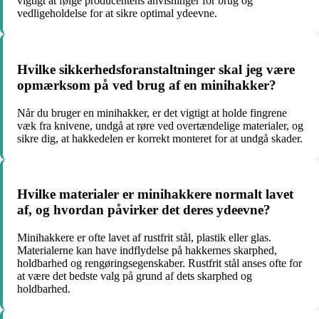
vigtigt at følge producentens anvisninger for brug og
vedligeholdelse for at sikre optimal ydeevne.
Hvilke sikkerhedsforanstaltninger skal jeg være
opmærksom på ved brug af en minihakker?
Når du bruger en minihakker, er det vigtigt at holde fingrene
væk fra knivene, undgå at røre ved overtændelige materialer, og
sikre dig, at hakkedelen er korrekt monteret for at undgå skader.
Hvilke materialer er minihakkere normalt lavet
af, og hvordan påvirker det deres ydeevne?
Minihakkere er ofte lavet af rustfrit stål, plastik eller glas.
Materialerne kan have indflydelse på hakkernes skarphed,
holdbarhed og rengøringsegenskaber. Rustfrit stål anses ofte for
at være det bedste valg på grund af dets skarphed og
holdbarhed.