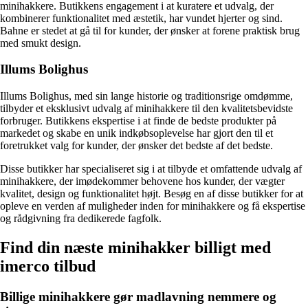
minihakkere. Butikkens engagement i at kuratere et udvalg, der
kombinerer funktionalitet med æstetik, har vundet hjerter og sind.
Bahne er stedet at gå til for kunder, der ønsker at forene praktisk brug
med smukt design.
Illums Bolighus
Illums Bolighus, med sin lange historie og traditionsrige omdømme,
tilbyder et eksklusivt udvalg af minihakkere til den kvalitetsbevidste
forbruger. Butikkens ekspertise i at finde de bedste produkter på
markedet og skabe en unik indkøbsoplevelse har gjort den til et
foretrukket valg for kunder, der ønsker det bedste af det bedste.
Disse butikker har specialiseret sig i at tilbyde et omfattende udvalg af
minihakkere, der imødekommer behovene hos kunder, der vægter
kvalitet, design og funktionalitet højt. Besøg en af disse butikker for at
opleve en verden af muligheder inden for minihakkere og få ekspertise
og rådgivning fra dedikerede fagfolk.
Find din næste minihakker billigt med
imerco tilbud
Billige minihakkere gør madlavning nemmere og