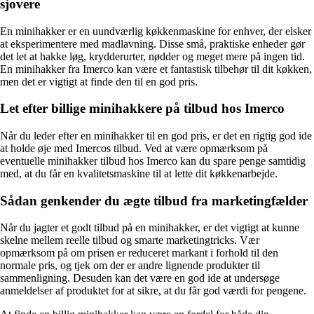
sjovere
En minihakker er en uundværlig køkkenmaskine for enhver, der elsker
at eksperimentere med madlavning. Disse små, praktiske enheder gør
det let at hakke løg, krydderurter, nødder og meget mere på ingen tid.
En minihakker fra Imerco kan være et fantastisk tilbehør til dit køkken,
men det er vigtigt at finde den til en god pris.
Let efter billige minihakkere på tilbud hos Imerco
Når du leder efter en minihakker til en god pris, er det en rigtig god ide
at holde øje med Imercos tilbud. Ved at være opmærksom på
eventuelle minihakker tilbud hos Imerco kan du spare penge samtidig
med, at du får en kvalitetsmaskine til at lette dit køkkenarbejde.
Sådan genkender du ægte tilbud fra marketingfælder
Når du jagter et godt tilbud på en minihakker, er det vigtigt at kunne
skelne mellem reelle tilbud og smarte marketingtricks. Vær
opmærksom på om prisen er reduceret markant i forhold til den
normale pris, og tjek om der er andre lignende produkter til
sammenligning. Desuden kan det være en god ide at undersøge
anmeldelser af produktet for at sikre, at du får god værdi for pengene.