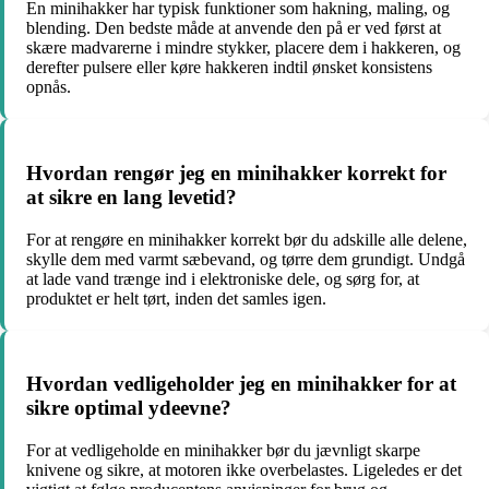
En minihakker har typisk funktioner som hakning, maling, og
blending. Den bedste måde at anvende den på er ved først at
skære madvarerne i mindre stykker, placere dem i hakkeren, og
derefter pulsere eller køre hakkeren indtil ønsket konsistens
opnås.
Hvordan rengør jeg en minihakker korrekt for
at sikre en lang levetid?
For at rengøre en minihakker korrekt bør du adskille alle delene,
skylle dem med varmt sæbevand, og tørre dem grundigt. Undgå
at lade vand trænge ind i elektroniske dele, og sørg for, at
produktet er helt tørt, inden det samles igen.
Hvordan vedligeholder jeg en minihakker for at
sikre optimal ydeevne?
For at vedligeholde en minihakker bør du jævnligt skarpe
knivene og sikre, at motoren ikke overbelastes. Ligeledes er det