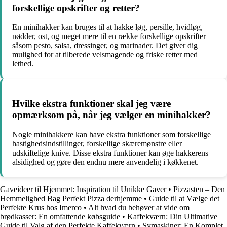
forskellige opskrifter og retter?
En minihakker kan bruges til at hakke løg, persille, hvidløg,
nødder, ost, og meget mere til en række forskellige opskrifter
såsom pesto, salsa, dressinger, og marinader. Det giver dig
mulighed for at tilberede velsmagende og friske retter med
lethed.
Hvilke ekstra funktioner skal jeg være
opmærksom på, når jeg vælger en minihakker?
Nogle minihakkere kan have ekstra funktioner som forskellige
hastighedsindstillinger, forskellige skæremønstre eller
udskiftelige knive. Disse ekstra funktioner kan øge hakkerens
alsidighed og gøre den endnu mere anvendelig i køkkenet.
Gaveideer til Hjemmet: Inspiration til Unikke Gaver
•
Pizzasten – Den
Hemmelighed Bag Perfekt Pizza derhjemme
•
Guide til at Vælge det
Perfekte Krus hos Imerco
•
Alt hvad du behøver at vide om
brødkasser: En omfattende købsguide
•
Kaffekværn: Din Ultimative
Guide til Valg af den Perfekte Kaffekværn
•
Symaskiner: En Komplet