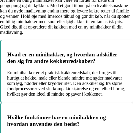
At finde en billig minihakker kan være en fordel for både din
pengepung og dit køkken. Med et godt tilbud på en kvalitetsmaskine
kan du nyde madlavning endnu mere og levere lækre retter til familie
og venner. Hold øje med Imercos tilbud og gør dit køb, når du spotter
en billig minihakker med snor eller løghakker til en fantastisk pris.
Glæd dig til at opgradere dit køkken med en ny minihakker til din
madlavning.
Hvad er en minihakker, og hvordan adskiller
den sig fra andre køkkenredskaber?
En minihakker er et praktisk køkkenredskab, der bruges til
hurtigt at hakke, male eller blende mindre mængder madvarer
som løg, nødder eller krydderurter. Den adskiller sig fra større
foodprocessorer ved sin kompakte størrelse og enkelhed i brug,
hvilket gør den ideel til mindre opgaver i køkkenet.
Hvilke funktioner har en minihakker, og
hvordan anvendes den bedst?