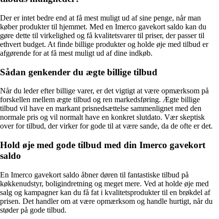
Der er intet bedre end at få mest muligt ud af sine penge, når man
køber produkter til hjemmet. Med en Imerco gavekort saldo kan du
gøre dette til virkelighed og få kvalitetsvarer til priser, der passer til
ethvert budget. At finde billige produkter og holde øje med tilbud er
afgørende for at få mest muligt ud af dine indkøb.
Sådan genkender du ægte billige tilbud
Når du leder efter billige varer, er det vigtigt at være opmærksom på
forskellen mellem ægte tilbud og ren markedsføring. Ægte billige
tilbud vil have en markant prisnedsættelse sammenlignet med den
normale pris og vil normalt have en konkret slutdato. Vær skeptisk
over for tilbud, der virker for gode til at være sande, da de ofte er det.
Hold øje med gode tilbud med din Imerco gavekort
saldo
En Imerco gavekort saldo åbner døren til fantastiske tilbud på
køkkenudstyr, boligindretning og meget mere. Ved at holde øje med
salg og kampagner kan du få fat i kvalitetsprodukter til en brøkdel af
prisen. Det handler om at være opmærksom og handle hurtigt, når du
støder på gode tilbud.