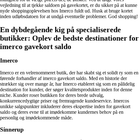
vejledning til at tjekke saldoen på gavekortet, er du sikker på at kunne
nyde shoppingoplevelsen hos Imerco fuldt ud. Husk at bruge kortet
inden udløbsdatoen for at undgå eventuelle problemer. God shopping!
En dybdegående kig på specialiserede
butikker: Oplev de bedste destinationer for
imerco gavekort saldo
Imerco
Imerco er en velrenommeret butik, der har skabt sig et solidt ry som en
førende forhandler af imerco gavekort saldo. Med en historie der
strækker sig over mange år, har Imerco etableret sig som en pålidelig
destination for kunder, der søger kvalitetsprodukter inden for denne
niche. Kunder roser butikken for deres brede udvalg,
konkurrencedygtige priser og fremragende kundeservice. Imercos
unikke salgspunkter inkluderer deres ekspertise inden for gavekort
saldo og deres evne til at imødekomme kundernes behov på en
personlig og imødekommende måde.
Sinnerup