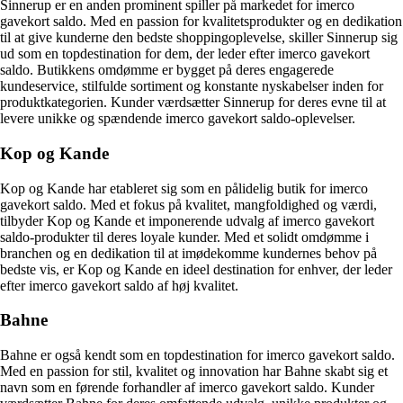
Sinnerup er en anden prominent spiller på markedet for imerco
gavekort saldo. Med en passion for kvalitetsprodukter og en dedikation
til at give kunderne den bedste shoppingoplevelse, skiller Sinnerup sig
ud som en topdestination for dem, der leder efter imerco gavekort
saldo. Butikkens omdømme er bygget på deres engagerede
kundeservice, stilfulde sortiment og konstante nyskabelser inden for
produktkategorien. Kunder værdsætter Sinnerup for deres evne til at
levere unikke og spændende imerco gavekort saldo-oplevelser.
Kop og Kande
Kop og Kande har etableret sig som en pålidelig butik for imerco
gavekort saldo. Med et fokus på kvalitet, mangfoldighed og værdi,
tilbyder Kop og Kande et imponerende udvalg af imerco gavekort
saldo-produkter til deres loyale kunder. Med et solidt omdømme i
branchen og en dedikation til at imødekomme kundernes behov på
bedste vis, er Kop og Kande en ideel destination for enhver, der leder
efter imerco gavekort saldo af høj kvalitet.
Bahne
Bahne er også kendt som en topdestination for imerco gavekort saldo.
Med en passion for stil, kvalitet og innovation har Bahne skabt sig et
navn som en førende forhandler af imerco gavekort saldo. Kunder