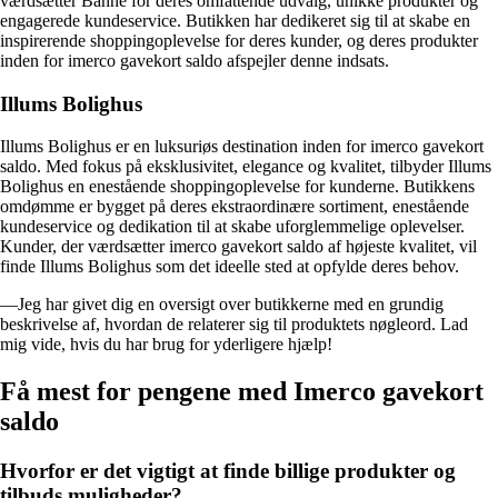
værdsætter Bahne for deres omfattende udvalg, unikke produkter og
engagerede kundeservice. Butikken har dedikeret sig til at skabe en
inspirerende shoppingoplevelse for deres kunder, og deres produkter
inden for imerco gavekort saldo afspejler denne indsats.
Illums Bolighus
Illums Bolighus er en luksuriøs destination inden for imerco gavekort
saldo. Med fokus på eksklusivitet, elegance og kvalitet, tilbyder Illums
Bolighus en enestående shoppingoplevelse for kunderne. Butikkens
omdømme er bygget på deres ekstraordinære sortiment, enestående
kundeservice og dedikation til at skabe uforglemmelige oplevelser.
Kunder, der værdsætter imerco gavekort saldo af højeste kvalitet, vil
finde Illums Bolighus som det ideelle sted at opfylde deres behov.
—Jeg har givet dig en oversigt over butikkerne med en grundig
beskrivelse af, hvordan de relaterer sig til produktets nøgleord. Lad
mig vide, hvis du har brug for yderligere hjælp!
Få mest for pengene med Imerco gavekort
saldo
Hvorfor er det vigtigt at finde billige produkter og
tilbuds muligheder?