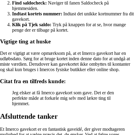
Find saldocheck:
Naviger til fanen Saldocheck på
hjemmesiden.
Indtast kortets nummer:
Indtast det unikke kortnummer fra dit
gavekort.
Klik på Tjek saldo:
Tryk på knappen for at se, hvor mange
penge der er tilbage på kortet.
Vigtige ting at huske
Det er vigtigt at være opmærksom på, at et Imerco gavekort har en
udløbsdato. Sørg for at bruge kortet inden denne dato for at undgå at
miste værdien. Derudover kan gavekortet ikke ombyttes til kontanter
og skal kun bruges i Imercos fysiske butikker eller online shop.
Citat fra en tilfreds kunde:
Jeg elsker at få Imerco gavekort som gave. Det er den
perfekte måde at forkæle mig selv med lækre ting til
hjemmet.
Afsluttende tanker
Et Imerco gavekort er en fantastisk gaveidé, der giver modtageren
mulighed for at vælge præcis det, de ønsker. Ved at følge vores