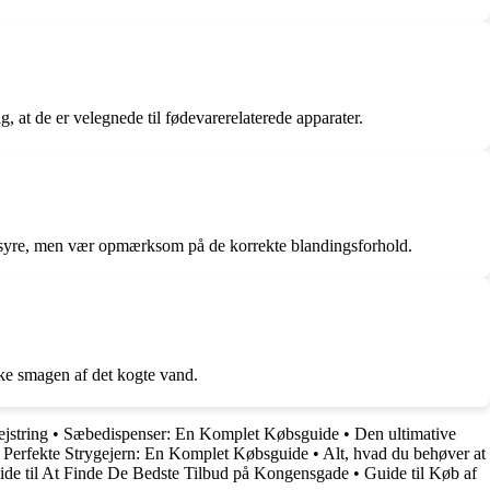
, at de er velegnede til fødevarerelaterede apparater.
tronsyre, men vær opmærksom på de korrekte blandingsforhold.
rke smagen af det kogte vand.
jstring
•
Sæbedispenser: En Komplet Købsguide
•
Den ultimative
Perfekte Strygejern: En Komplet Købsguide
•
Alt, hvad du behøver at
de til At Finde De Bedste Tilbud på Kongensgade
•
Guide til Køb af