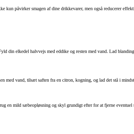
ke kun påvirker smagen af dine drikkevarer, men også reducerer effektivi
Fyld din elkedel halvvejs med eddike og resten med vand. Lad blandingen
dlen med vand, tilsæt saften fra en citron, kogning, og lad det stå i mind
ug en mild sæbeopløsning og skyl grundigt efter for at fjerne eventuel sn