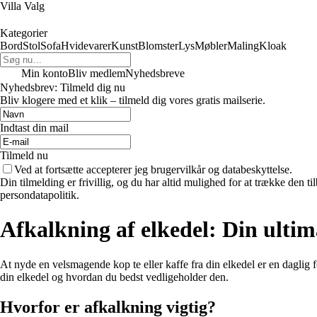
Villa Valg
Kategorier
Bord
Stol
Sofa
Hvidevarer
Kunst
Blomster
Lys
Møbler
Maling
Kloak
Min konto
Bliv medlem
Nyhedsbreve
Nyhedsbrev: Tilmeld dig nu
Bliv klogere med et klik – tilmeld dig vores gratis mailserie.
Indtast din mail
Tilmeld nu
Ved at fortsætte accepterer jeg brugervilkår og databeskyttelse.
Din tilmelding er frivillig, og du har altid mulighed for at trække den 
persondatapolitik.
Afkalkning af elkedel: Din ultima
At nyde en velsmagende kop te eller kaffe fra din elkedel er en daglig 
din elkedel og hvordan du bedst vedligeholder den.
Hvorfor er afkalkning vigtig?