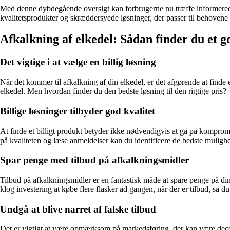
Med denne dybdegående oversigt kan forbrugerne nu træffe informerede va
kvalitetsprodukter og skræddersyede løsninger, der passer til behovene 
Afkalkning af elkedel: Sådan finder du et go
Det vigtige i at vælge en billig løsning
Når det kommer til afkalkning af din elkedel, er det afgørende at finde 
elkedel. Men hvordan finder du den bedste løsning til den rigtige pris?
Billige løsninger tilbyder god kvalitet
At finde et billigt produkt betyder ikke nødvendigvis at gå på kompro
på kvaliteten og læse anmeldelser kan du identificere de bedste mulighede
Spar penge med tilbud på afkalkningsmidler
Tilbud på afkalkningsmidler er en fantastisk måde at spare penge på din
klog investering at købe flere flasker ad gangen, når der er tilbud, så d
Undgå at blive narret af falske tilbud
Det er vigtigt at være opmærksom på markedsføring, der kan være decei