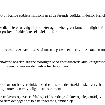
 og Kande etableret sig som en af de førende butikker indenfor branche.
kedler. Deres udvalg af produkter og tilbehør giver kunder mulighed for
 ønsker at holde deres elkedel i topform.
ingsprodukter. Med fokus på luksus og kvalitet, har Bahne skabt en unik
ovene hos den kræsne forbruger. Med specialiserede afkalkningsprodukt
lg for dem der ønsker det bedste for deres hjem.
 design- og boligprodukter. Med en historie der strækker sig over århund
og innovation er tydelig i deres sortiment.
rsteklasses oplevelse. Med specialiserede produkter og ekspertrådgivning
 for dem der søger det bedste indenfor hjemmepleje.