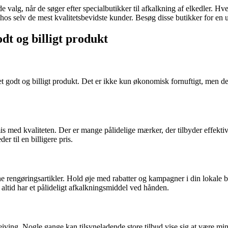
lg, når de søger efter specialbutikker til afkalkning af elkedler. Hver
hos selv de mest kvalitetsbevidste kunder. Besøg disse butikker for en u
dt og billigt produkt
et godt og billigt produkt. Det er ikke kun økonomisk fornuftigt, men det
mis med kvaliteten. Der er mange pålidelige mærker, der tilbyder effek
r til en billigere pris.
e rengøringsartikler. Hold øje med rabatter og kampagner i din lokale bu
u altid har et pålideligt afkalkningsmiddel ved hånden.
ving. Nogle gange kan tilsyneladende store tilbud vise sig at være mi