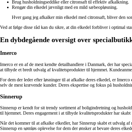
Brug husholdningseddike eller citronsaft til effektiv afkalkning.
Rengør din elkedel jævnligt med en mild sæbeopløsning.
Hver gang jeg afkalker min elkedel med citronsaft, bliver den so
Ved at følge disse råd kan du sikre, at din elkedel forbliver i optimal
En dybdegående oversigt over specialbutikk
Imerco
Imerco er en af de mest kendte detailhandlere i Danmark, der har specia
at tilbyde et bredt udvalg af kvalitetsprodukter til hjemmet. Kundeanm
For dem der leder efter løsninger til at afkalke deres elkedel, er Ime
selv de mest krævende kunder. Deres ekspertise og fokus på husholdning
Sinnerup
Sinnerup er kendt for sit trendy sortiment af boligindretning og hushol
til hjemmet. Deres engagement i at tilbyde kvalitetsprodukter har skabt 
Når det kommer til at afkalke elkedler, har Sinnerup skabt et udvalg af 
Sinnerup en sømløs oplevelse for dem der ønsker at bevare deres elkede