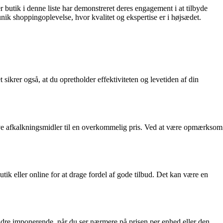
 butik i denne liste har demonstreret deres engagement i at tilbyde
nik shoppingoplevelse, hvor kvalitet og ekspertise er i højsædet.
 sikrer også, at du opretholder effektiviteten og levetiden af din
tive afkalkningsmidler til en overkommelig pris. Ved at være opmærksom
tik eller online for at drage fordel af gode tilbud. Det kan være en
ndre imponerende, når du ser nærmere på prisen per enhed eller den