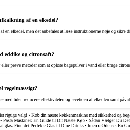
fkalkning af en elkedel?
f en elkedel, men det anbefales at læse instruktionerne nøje og sikre dig
d eddike og citronsaft?
ler eller prøve metoder som at opløse bagepulver i vand eller bruge ci
el regelmæssigt?
ne med tiden reducere effektiviteten og levetiden af elkedlen samt påvi
et rigtige valg!
•
Køb din næste køkkenmaskine med sikkerhed og bege
•
Pasta Maskiner: En Guide til Dit Næste Køb
•
Sådan Vælger Du Det 
ailglas: Find det Perfekte Glas til Dine Drinks
•
Imerco Odense: En Gui