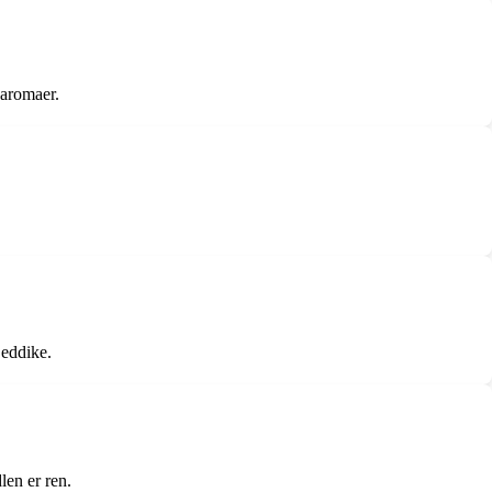
 aromaer.
 eddike.
dlen er ren.