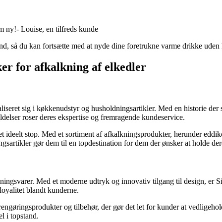
m ny!- Louise, en tilfreds kunde
 stand, så du kan fortsætte med at nyde dine foretrukne varme drikke ude
er for afkalkning af elkedler
liseret sig i køkkenudstyr og husholdningsartikler. Med en historie der 
eldelser roser deres ekspertise og fremragende kundeservice.
rco et ideelt stop. Med et sortiment af afkalkningsprodukter, herunder 
sartikler gør dem til en topdestination for dem der ønsker at holde der
dningsvarer. Med et moderne udtryk og innovativ tilgang til design, er S
loyalitet blandt kunderne.
rengøringsprodukter og tilbehør, der gør det let for kunder at vedligehol
l i topstand.